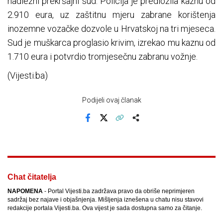
nadležni prekršajni sud. Policija je predložila kaznu od
2.910 eura, uz zaštitnu mjeru zabrane korištenja
inozemne vozačke dozvole u Hrvatskoj na tri mjeseca.
Sud je muškarca proglasio krivim, izrekao mu kaznu od
1.710 eura i potvrdio tromjesečnu zabranu vožnje.
(Vijesti.ba)
Podijeli ovaj članak
Facebook
X
Kopiraj link
Više
Chat čitatelja
NAPOMENA
- Portal Vijesti.ba zadržava pravo da obriše neprimjeren
sadržaj bez najave i objašnjenja. Mišljenja iznešena u chatu nisu stavovi
redakcije portala Vijesti.ba. Ova vijest je sada dostupna samo za čitanje.