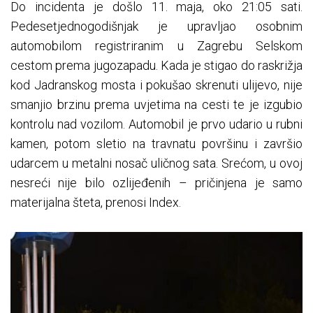
Do incidenta je došlo 11. maja, oko 21:05 sati.
Pedesetjednogodišnjak je upravljao osobnim
automobilom registriranim u Zagrebu Selskom
cestom prema jugozapadu. Kada je stigao do raskrižja
kod Jadranskog mosta i pokušao skrenuti ulijevo, nije
smanjio brzinu prema uvjetima na cesti te je izgubio
kontrolu nad vozilom. Automobil je prvo udario u rubni
kamen, potom sletio na travnatu površinu i završio
udarcem u metalni nosač uličnog sata. Srećom, u ovoj
nesreći nije bilo ozlijeđenih – pričinjena je samo
materijalna šteta, prenosi Index.