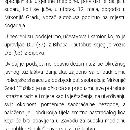
specijalnista urgentne medicine, potvrdio je da je u
sudaru, koji se juče, u utorak, 12. maja, dogodio u
Mrkonjić Gradu, vozač autobusa poginuo na mjestu
događaja.
U nesreći su, podsjetimo, učestvovali kamion kojim je
upravljao D.J. (37) iz Bihaća, i autobus kojeg je vozio
D.E. (53) iz Šipova.
Uviđaj je, podsjetimo, obavio dežurni tužilac Okružnog
javnog tužilaštva Banjaluka, zajedno sa pripadnicima
Policijske stanice za bezbjednost saobraćaja Mrkonjić
Grad. "Tužilac je naložio da se preduzmu sve potrebne
istražne radnje i mjere kao i vještačenja, na utvrđivanju
svih okolnosti pomenute saobraćajne nezgode, a
naložena je i obdukcija tijela smrtno nastradalog lica
koja će biti obavljena u Zavodu za sudsku medicinu
Republike Srpske“, naveli su iz Tužilaštva.