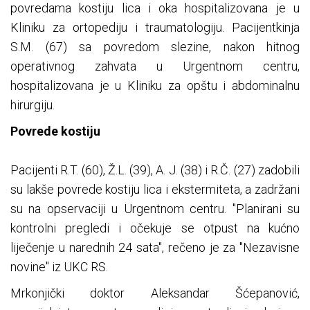
povredama kostiju lica i oka hospitalizovana je u
Kliniku za ortopediju i traumatologiju. Pacijentkinja
S.M. (67) sa povredom slezine, nakon hitnog
operativnog zahvata u Urgentnom centru,
hospitalizovana je u Kliniku za opštu i abdominalnu
hirurgiju.
Povrede kostiju
Pacijenti R.T. (60), Ž.L. (39), A. J. (38) i R.Č. (27) zadobili
su lakše povrede kostiju lica i ekstermiteta, a zadržani
su na opservaciji u Urgentnom centru. "Planirani su
kontrolni pregledi i očekuje se otpust na kućno
liječenje u narednih 24 sata", rečeno je za "Nezavisne
novine" iz UKC RS.
Mrkonjički doktor Aleksandar Šćepanović,