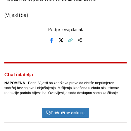
(Vijesti.ba)
Podijeli ovaj članak
Facebook
X
Kopiraj link
Više
Chat čitatelja
NAPOMENA
- Portal Vijesti.ba zadržava pravo da obriše neprimjeren
sadržaj bez najave i objašnjenja. Mišljenja iznešena u chatu nisu stavovi
redakcije portala Vijesti.ba. Ova vijest je sada dostupna samo za čitanje.
Pridruži se diskusiji