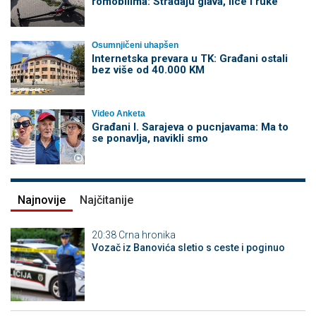
romobilima: Stradaju glava, lice i ruke
Osumnjičeni uhapšen
Internetska prevara u TK: Građani ostali
bez više od 40.000 KM
Video Anketa
Građani I. Sarajeva o pucnjavama: Ma to
se ponavlja, navikli smo
Najnovije
Najčitanije
20:38
Crna hronika
Vozač iz Banovića sletio s ceste i poginuo