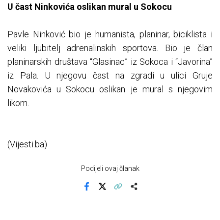
U čast Ninkovića oslikan mural u Sokocu
Pavle Ninković bio je humanista, planinar, biciklista i
veliki ljubitelj adrenalinskih sportova. Bio je član
planinarskih društava “Glasinac” iz Sokoca i “Javorina”
iz Pala. U njegovu čast na zgradi u ulici Gruje
Novakovića u Sokocu oslikan je mural s njegovim
likom.
(Vijesti.ba)
Podijeli ovaj članak
Facebook
X
Kopiraj link
Više