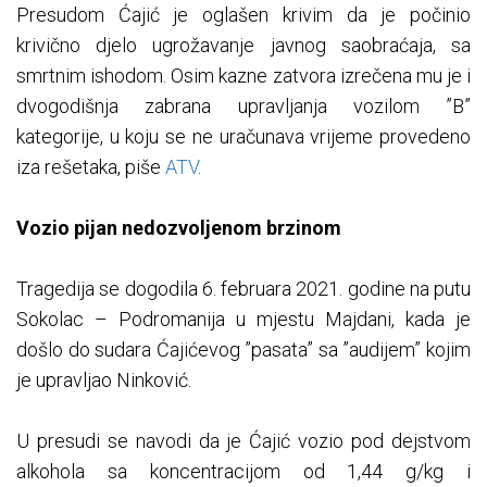
Presudom Ćajić je oglašen krivim da je počinio
krivično djelo ugrožavanje javnog saobraćaja, sa
smrtnim ishodom. Osim kazne zatvora izrečena mu je i
dvogodišnja zabrana upravljanja vozilom ”B”
kategorije, u koju se ne uračunava vrijeme provedeno
iza rešetaka, piše
ATV
.
Vozio pijan nedozvoljenom brzinom
Tragedija se dogodila 6. februara 2021. godine na putu
Sokolac – Podromanija u mjestu Majdani, kada je
došlo do sudara Ćajićevog ”pasata” sa ”audijem” kojim
je upravljao Ninković.
U presudi se navodi da je Ćajić vozio pod dejstvom
alkohola sa koncentracijom od 1,44 g/kg i