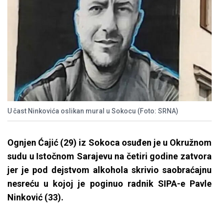
U čast Ninkovića oslikan mural u Sokocu (Foto: SRNA)
Ognjen Ćajić (29) iz Sokoca osuđen je u Okružnom
sudu u Istočnom Sarajevu na četiri godine zatvora
jer je pod dejstvom alkohola skrivio saobraćajnu
nesreću u kojoj je poginuo radnik SIPA-e Pavle
Ninković (33).