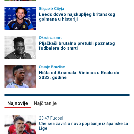
Stigao iz Cityja
Leeds doveo najskupljeg britanskog
golmana u historiji
Okrutna smrt
Pljačkaši brutalno pretukli poznatog
fudbalera do smrti
Ostaje Brazilac
Ništa od Arsenala: Vinicius u Realu do
2032. godine
Najnovije
Najčitanije
23:47
Fudbal
Chelsea završio novo pojačanje iz španske La
Lige