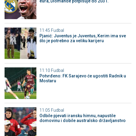
eura, Diomande potpisuje do 2031.
11:45
Fudbal
Pjanić: Juventus je Juventus, Kerim ima sve
što je potrebno za veliku karijeru
11:10
Fudbal
Potvrđeno: FK Sarajevo će ugostiti Radnik u
Mostaru
11:05
Fudbal
Odbile pjevati iransku himnu, napustile
domovinu i dobile australsko državljanstvo