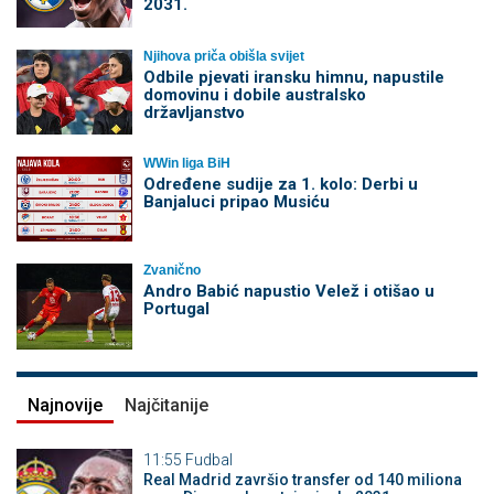
2031.
Njihova priča obišla svijet
Odbile pjevati iransku himnu, napustile
domovinu i dobile australsko
državljanstvo
WWin liga BiH
Određene sudije za 1. kolo: Derbi u
Banjaluci pripao Musiću
Zvanično
Andro Babić napustio Velež i otišao u
Portugal
Najnovije
Najčitanije
11:55
Fudbal
Real Madrid završio transfer od 140 miliona