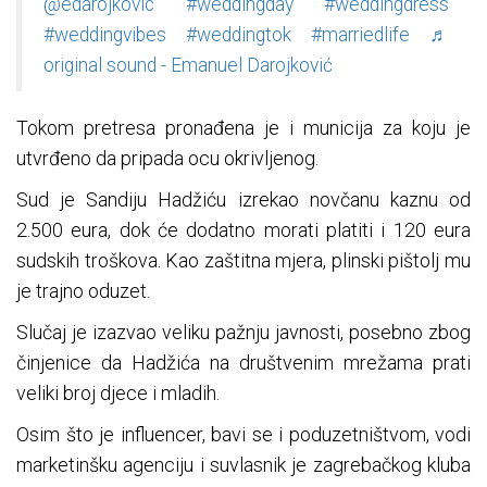
@edarojkovic
#weddingday
#weddingdress
#weddingvibes
#weddingtok
#marriedlife
♬
original sound - Emanuel Darojković
Tokom pretresa pronađena je i municija za koju je
utvrđeno da pripada ocu okrivljenog.
Sud je Sandiju Hadžiću izrekao novčanu kaznu od
2.500 eura, dok će dodatno morati platiti i 120 eura
sudskih troškova. Kao zaštitna mjera, plinski pištolj mu
je trajno oduzet.
Slučaj je izazvao veliku pažnju javnosti, posebno zbog
činjenice da Hadžića na društvenim mrežama prati
veliki broj djece i mladih.
Osim što je influencer, bavi se i poduzetništvom, vodi
marketinšku agenciju i suvlasnik je zagrebačkog kluba