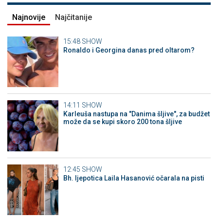
Najnovije
Najčitanije
15:48
SHOW
Ronaldo i Georgina danas pred oltarom?
14:11
SHOW
Karleuša nastupa na "Danima šljive", za budžet
može da se kupi skoro 200 tona šljive
12:45
SHOW
Bh. ljepotica Laila Hasanović očarala na pisti