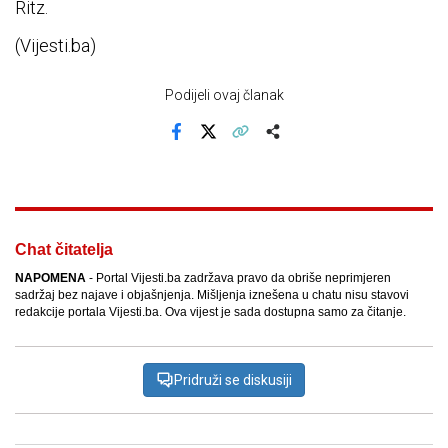
Ritz.
(Vijesti.ba)
Podijeli ovaj članak
Facebook
X
Kopiraj link
Više
Chat čitatelja
NAPOMENA
- Portal Vijesti.ba zadržava pravo da obriše neprimjeren
sadržaj bez najave i objašnjenja. Mišljenja iznešena u chatu nisu stavovi
redakcije portala Vijesti.ba. Ova vijest je sada dostupna samo za čitanje.
Pridruži se diskusiji