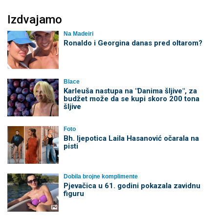
Izdvajamo
Na Madeiri
Ronaldo i Georgina danas pred oltarom?
Blace
Karleuša nastupa na "Danima šljive", za
budžet može da se kupi skoro 200 tona
šljive
Foto
Bh. ljepotica Laila Hasanović očarala na
pisti
Dobila brojne komplimente
Pjevačica u 61. godini pokazala zavidnu
figuru