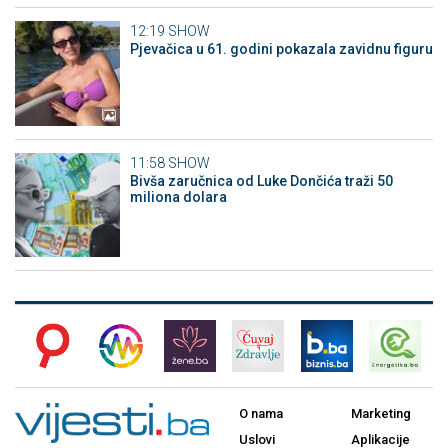
12:19
SHOW
Pjevačica u 61. godini pokazala zavidnu figuru
11:58
SHOW
Bivša zaručnica od Luke Dončića traži 50
miliona dolara
O nama
Marketing
Uslovi
Aplikacije