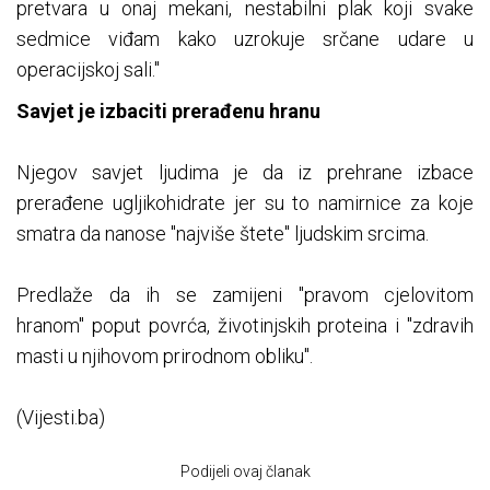
pretvara u onaj mekani, nestabilni plak koji svake
sedmice viđam kako uzrokuje srčane udare u
operacijskoj sali."
Savjet je izbaciti prerađenu hranu
Njegov savjet ljudima je da iz prehrane izbace
prerađene ugljikohidrate jer su to namirnice za koje
smatra da nanose "najviše štete" ljudskim srcima.
Predlaže da ih se zamijeni "pravom cjelovitom
hranom" poput povrća, životinjskih proteina i "zdravih
masti u njihovom prirodnom obliku".
(Vijesti.ba)
Podijeli ovaj članak