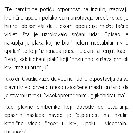
"Te namirnice potiču otpornost na inzulin, izazivaju
kroničnu upalu i polako vam uništavaju srce", rekao je
hirurg, objasnivši da tijekom operacije može tačno
vidjeti šta je uzrokovalo srčani udar. Opisao je
nakupljanje plaka koji je bio "mekan, nestabilan i vrlo
upalan" te koji "iznenada puca i blokira arteriju", kao i
"tvrdi, kalcificirani plak" koji "postupno sužava protok
krvi kroz tu arteriju".
Iako dr. Ovadia kaže da većina ljudi pretpostavlja da su
glavni krivci crveno meso i zasićene masti, on tvrdi da
je stvarni uzrok u "visokoprerađenim ugljikohidratima".
Kao glavne čimbenike koji dovode do stvaranja
opasnih naslaga naveo je "otpornost na inzulin,
kronično visok šećer u krvi, upalu i visceralnu
masnoću".