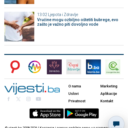
13:02
Ljepota i Zdravlje
Vrućine mogu ozbiljno oštetiti bubrege, evo
zašto je važno piti dovoljno vode
O nama
Marketing
Uslovi
Aplikacije
Privatnost
Kontakt
© vijesti.ba 2008-2026 | Kopiranje i prenos sadržaja samo uz pismenu dozvolu.