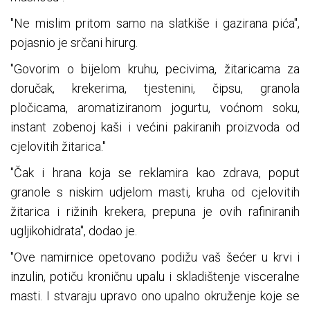
"Ne mislim pritom samo na slatkiše i gazirana pića",
pojasnio je srčani hirurg.
"Govorim o bijelom kruhu, pecivima, žitaricama za
doručak, krekerima, tjestenini, čipsu, granola
pločicama, aromatiziranom jogurtu, voćnom soku,
instant zobenoj kaši i većini pakiranih proizvoda od
cjelovitih žitarica."
"Čak i hrana koja se reklamira kao zdrava, poput
granole s niskim udjelom masti, kruha od cjelovitih
žitarica i rižinih krekera, prepuna je ovih rafiniranih
ugljikohidrata", dodao je.
"Ove namirnice opetovano podižu vaš šećer u krvi i
inzulin, potiču kroničnu upalu i skladištenje visceralne
masti. I stvaraju upravo ono upalno okruženje koje se