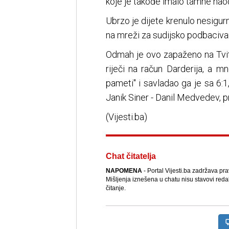
koje je takođe imalo tamne naoča
Ubrzo je dijete krenulo nesigur
na mreži za sudijsko podbaciva
Odmah je ovo zapaženo na Tviteru
riječi na račun Darderija, a m
pameti" i savladao ga je sa 6:1
Janik Siner - Danil Medvedev, p
(Vijesti.ba)
Chat čitatelja
NAPOMENA
- Portal Vijesti.ba zadržava pr
Mišljenja iznešena u chatu nisu stavovi reda
čitanje.