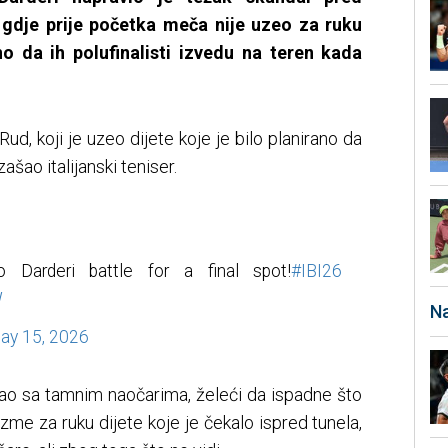
 gdje prije početka meča nije uzeo za ruku
no da ih polufinalisti izvedu na teren kada
Rud, koji je uzeo dijete koje je bilo planirano da
ašao italijanski teniser.
 Darderi battle for a final spot!
#IBI26
W
Na
ay 15, 2026
ašao sa tamnim naočarima, želeći da ispadne što
 uzme za ruku dijete koje je čekalo ispred tunela,