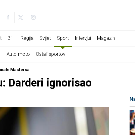
t
BiH
Regija
Svijet
Sport
Intervjui
Magazin
s
Auto-moto
Ostali sportovi
finale Mastersa
: Darderi ignorisao
Na