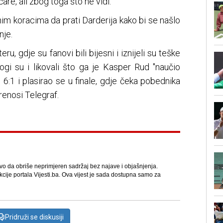
re, ali zbog toga što ne vidi.
nim koracima da prati Darderija kako bi se našlo
nje.
, gdje su fanovi bili bijesni i iznijeli su teške
nogi su i likovali što ga je Kasper Rud "naučio
, 6:1 i plasirao se u finale, gdje čeka pobednika
renosi Telegraf.
avo da obriše neprimjeren sadržaj bez najave i objašnjenja.
kcije portala Vijesti.ba. Ova vijest je sada dostupna samo za
Pridruži se diskusiji