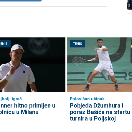
TENIS
TENIS
jbolji igrač
Polovičan učinak
inner hitno primljen u
Pobjeda Džumhura i
olnicu u Milanu
poraz Bašića na startu
turnira u Poljskoj