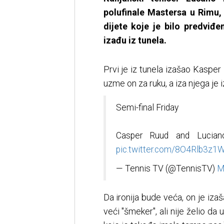
polufinale Mastersa u Rimu,
dijete koje je bilo predviđe
izađu iz tunela.
Prvi je iz tunela izašao Kasper 
uzme on za ruku, a iza njega je iz
Semi-final Friday
Casper Ruud and Luciano
pic.twitter.com/8O4Rlb3z1
— Tennis TV (@TennisTV)
M
Da ironija bude veća, on je iz
veći "šmeker", ali nije želio da