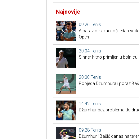
Najnovije
09:26
Tenis
Alcaraz otkazao još jedan veliki
Open
20:04
Tenis
Sinner hitno primljen u bolnicu
20:00
Tenis
Pobjeda Džumhura i poraz Bašić
14:42
Tenis
Džumhur bez problema do drugo
09:28
Tenis
Džumhur i Bašić danas na tere