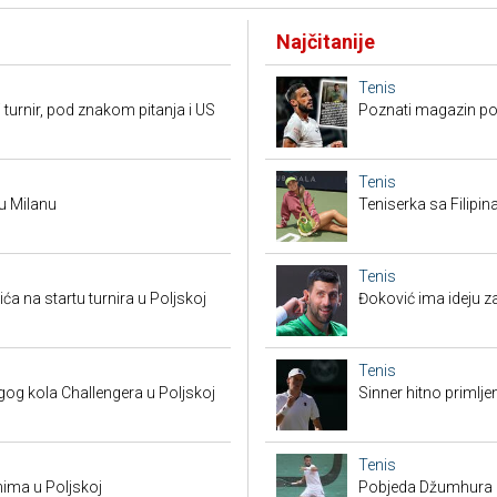
Najčitanije
Tenis
 turnir, pod znakom pitanja i US
Poznati magazin po
Tenis
 u Milanu
Teniserka sa Filipi
Tenis
a na startu turnira u Poljskoj
Đoković ima ideju za
Tenis
g kola Challengera u Poljskoj
Sinner hitno primlje
Tenis
nima u Poljskoj
Pobjeda Džumhura i 