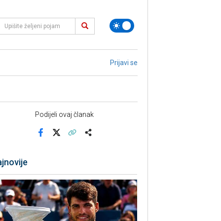
Prijavi se
Podijeli ovaj članak
Facebook
X
Kopiraj link
Više
jnovije