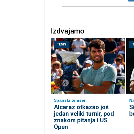
Izdvajamo
TENIS
Španski teniser
Na
Alcaraz otkazao još
S
jedan veliki turnir, pod
b
znakom pitanja i US
Open