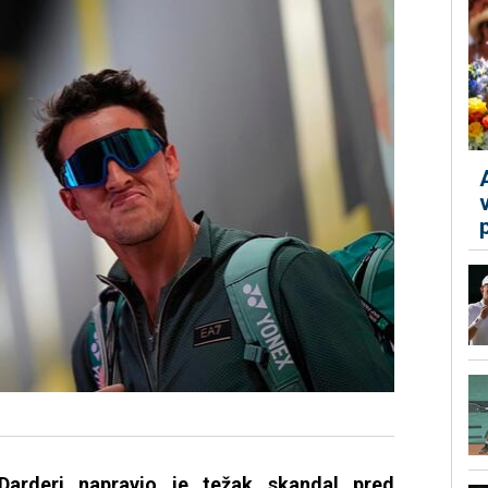
o Darderi napravio je težak skandal pred