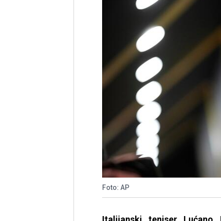
Foto: AP
Italijanski teniser Lućan