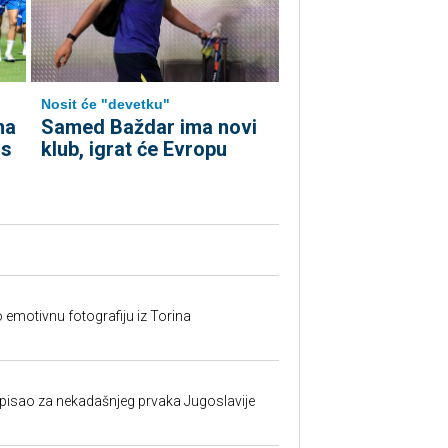
Nosit će "devetku"
ma
Samed Baždar ima novi
 s
klub, igrat će Evropu
o emotivnu fotografiju iz Torina
isao za nekadašnjeg prvaka Jugoslavije