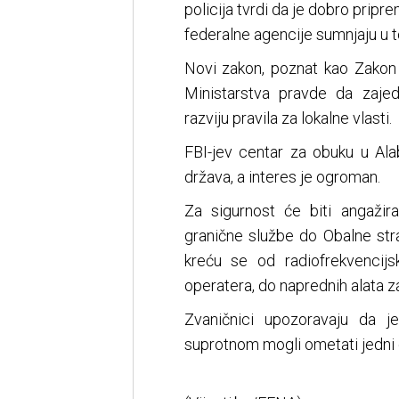
policija tvrdi da je dobro pripre
federalne agencije sumnjaju u t
Novi zakon, poznat kao Zakon 
Ministarstva pravde da zaj
razviju pravila za lokalne vlasti.
FBI-jev centar za obuku u Ala
država, a interes je ogroman.
Za sigurnost će biti angažir
granične službe do Obalne stra
kreću se od radiofrekvencij
operatera, do naprednih alata za
Zvaničnici upozoravaju da je
suprotnom mogli ometati jedni dr