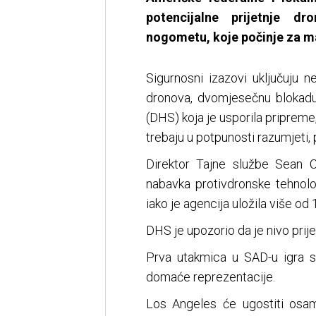
potencijalne prijetnje 
nogometu, koje počinje za m
Sigurnosni izazovi uključuju 
dronova, dvomjesečnu blokadu
(DHS) koja je usporila pripreme,
trebaju u potpunosti razumjeti, 
Direktor Tajne službe Sean 
nabavka protivdronske tehnol
iako je agencija uložila više od
DHS je upozorio da je nivo prij
Prva utakmica u SAD-u igra s
domaće reprezentacije.
Los Angeles će ugostiti osa