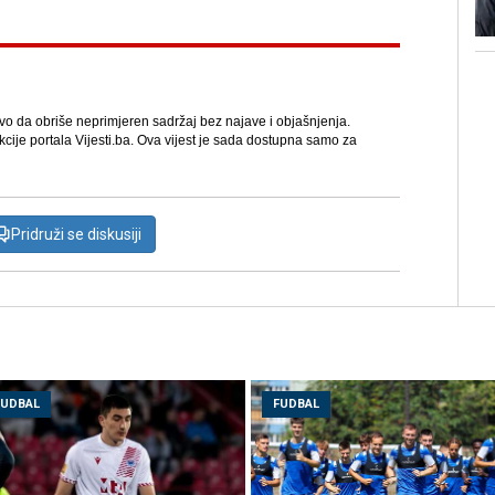
avo da obriše neprimjeren sadržaj bez najave i objašnjenja.
kcije portala Vijesti.ba. Ova vijest je sada dostupna samo za
Pridruži se diskusiji
FUDBAL
FUDBAL