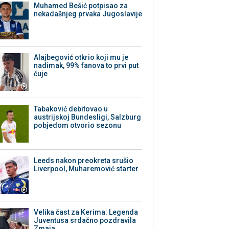
Muhamed Bešić potpisao za
nekadašnjeg prvaka Jugoslavije
Alajbegović otkrio koji mu je
nadimak, 99% fanova to prvi put
čuje
Tabaković debitovao u
austrijskoj Bundesligi, Salzburg
pobjedom otvorio sezonu
Leeds nakon preokreta srušio
Liverpool, Muharemović starter
Velika čast za Kerima: Legenda
Juventusa srdačno pozdravila
Zmaja