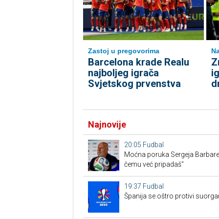
Zastoj u pregovorima
Na
Barcelona krade Realu
Z
najboljeg igrača
i
Svjetskog prvenstva
d
Najnovije
20:05
Fudbal
Moćna poruka Sergeja Barbarez
čemu već pripadaš"
19:37
Fudbal
Španija se oštro protivi suorg