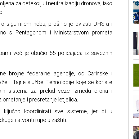
mljena za detekciju i neutralizaciju dronova, iako
o.
o sigurnijem nebu, proširio je ovlasti DHS-a i
edno s Pentagonom i Ministarstvom prometa
bami već je obučio 65 policajaca iz saveznih
ane brojne federalne agencije, od Carinske i
že i Tajne službe. Tehnologije koje se koriste
skih sistema za prekid veze između drona i
 ometanje i presretanje letjelica.
 ključno koordinirati sve sisteme, jer bi u
uge i stvoriti rupe u zaštiti.