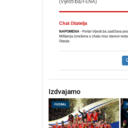
(Vijesti.ba/FENA)
Chat čitatelja
NAPOMENA
- Portal Vijesti.ba zadržava pr
Mišljenja iznešena u chatu nisu stavovi reda
čitanje.
Izdvajamo
FUDBAL