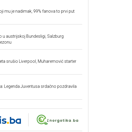
oji mu je nadimak, 99% fanova to prvi put
 u austrijskoj Bundesligi, Salzburg
sezonu
ta srušio Liverpool, Muharemović starter
ma: Legenda Juventusa srdačno pozdravila