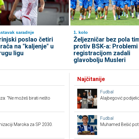
stavak saradnje
1. kolo
rinjski poslao četiri
Željezničar bez pola ti
grača na "kaljenje" u
protiv BSK-a: Problemi
rugu ligu
registracijom zadali
glavobolju Musleri
Najčitanije
Fudbal
a: "Ne možeš birati nešto
Alajbegović podijeli
Fudbal
anizaciji Maroka za SP 2030.
Muhamed Bešić potp