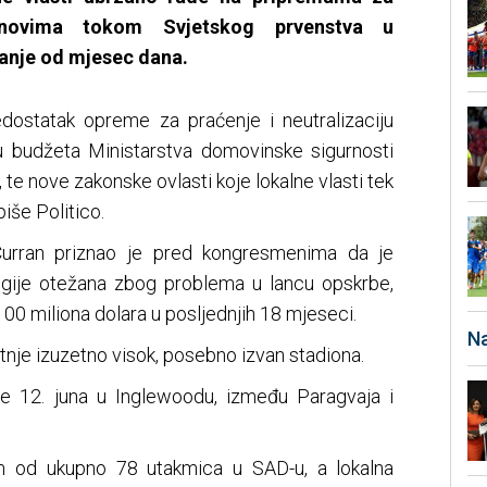
dronovima tokom Svjetskog prvenstva u
anje od mjesec dana.
nedostatak opreme za praćenje i neutralizaciju
 budžeta Ministarstva domovinske sigurnosti
 te nove zakonske ovlasti koje lokalne vlasti tek
piše Politico.
Curran priznao je pred kongresmenima da je
ogije otežana zbog problema u lancu opskrbe,
 100 miliona dolara u posljednjih 18 mjeseci.
Na
etnje izuzetno visok, posebno izvan stadiona.
e 12. juna u Inglewoodu, između Paragvaja i
m od ukupno 78 utakmica u SAD-u, a lokalna