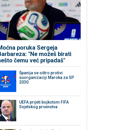
Moćna poruka Sergeja
Barbareza: "Ne možeš birati
nešto čemu već pripadaš"
Španija se oštro protivi
suorganizaciji Maroka za SP
2030.
UEFA prijeti bojkotom FIFA
Svjetskog prvenstva