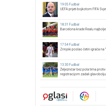
19:05
Fudbal
UEFA prijeti bojkotom FIFA Svj
18:31
Fudbal
Barcelona krade Realu najbolje
17:54
Fudbal
Zrinjski poslao četiri igrača na 
13:30
Fudbal
Željezničar bez pola tima proti
registracijom zadali glavobolju