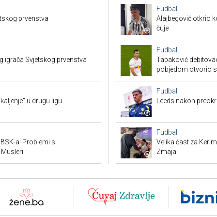
Fudbal
etskog prvenstva
Alajbegović otkrio k
čuje
Fudbal
g igrača Svjetskog prvenstva
Tabaković debitovao
pobjedom otvorio 
Fudbal
"kaljenje" u drugu ligu
Leeds nakon preokre
Fudbal
v BSK-a: Problemi s
Velika čast za Keri
 Musleri
Zmaja