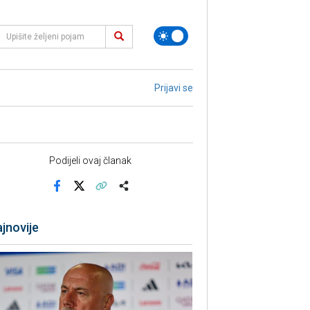
Prijavi se
Podijeli ovaj članak
Facebook
X
Kopiraj link
Više
jnovije