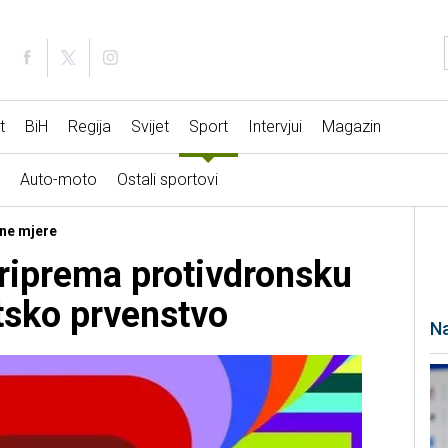
t
BiH
Regija
Svijet
Sport
Intervjui
Magazin
Auto-moto
Ostali sportovi
sne mjere
riprema protivdronsku
etsko prvenstvo
Na