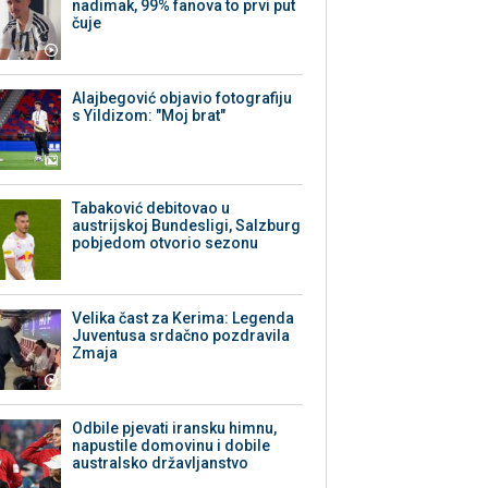
nadimak, 99% fanova to prvi put
čuje
Alajbegović objavio fotografiju
s Yildizom: "Moj brat"
Tabaković debitovao u
austrijskoj Bundesligi, Salzburg
pobjedom otvorio sezonu
Velika čast za Kerima: Legenda
Juventusa srdačno pozdravila
Zmaja
Odbile pjevati iransku himnu,
napustile domovinu i dobile
australsko državljanstvo