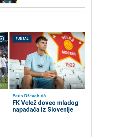
FUDBAL
Faris Dževahirić
FK Velež doveo mladog
napadača iz Slovenije