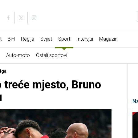
t
BiH
Regija
Svijet
Sport
Intervjui
Magazin
Auto-moto
Ostali sportovi
liga
o treće mjesto, Bruno
u
Na