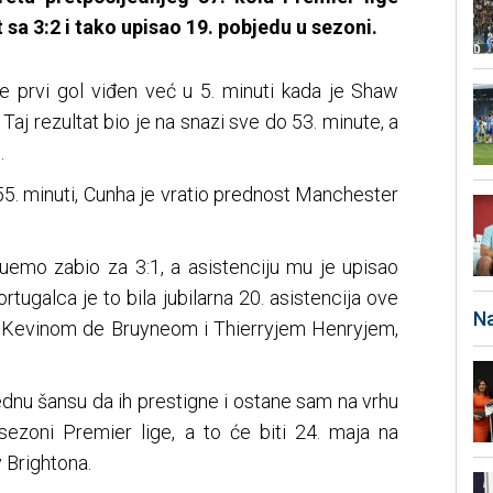
sa 3:2 i tako upisao 19. pobjedu u sezoni.
je prvi gol viđen već u 5. minuti kada je Shaw
Taj rezultat bio je na snazi sve do 53. minute, a
.
 55. minuti, Cunha je vratio prednost Manchester
uemo zabio za 3:1, a asistenciju mu je upisao
tugalca je to bila jubilarna 20. asistencija ove
Na
a Kevinom de Bruyneom i Thierryjem Henryjem,
ednu šansu da ih prestigne i ostane sam na vrhu
 sezoni Premier lige, a to će biti 24. maja na
 Brightona.