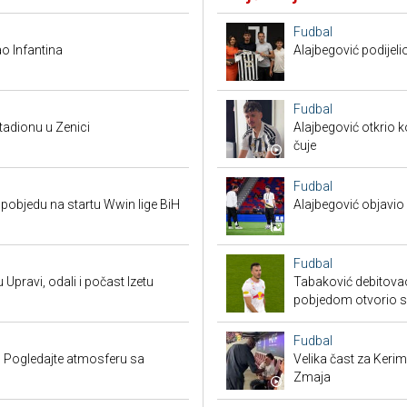
Fudbal
o Infantina
Alajbegović podijeli
Fudbal
tadionu u Zenici
Alajbegović otkrio k
čuje
Fudbal
pobjedu na startu Wwin lige BiH
Alajbegović objavio 
Fudbal
 Upravi, odali i počast Izetu
Tabaković debitovao
pobjedom otvorio 
Fudbal
 Pogledajte atmosferu sa
Velika čast za Keri
Zmaja