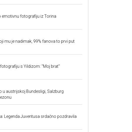
o emotivnu fotografiju iz Torina
oji mu je nadimak, 99% fanova to prvi put
fotografiju s Yildizom: "Moj brat"
 u austrijskoj Bundesligi, Salzburg
sezonu
ma: Legenda Juventusa srdačno pozdravila