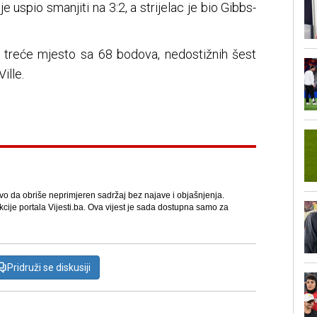
 uspio smanjiti na 3:2, a strijelac je bio Gibbs-
 treće mjesto sa 68 bodova, nedostižnih šest
ille.
avo da obriše neprimjeren sadržaj bez najave i objašnjenja.
kcije portala Vijesti.ba. Ova vijest je sada dostupna samo za
Pridruži se diskusiji