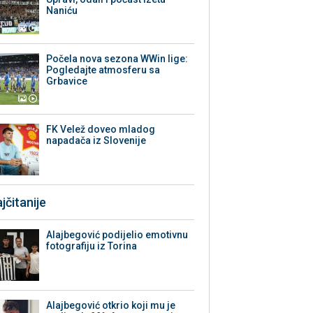
Naniću
Počela nova sezona WWin lige:
Pogledajte atmosferu sa
Grbavice
FK Velež doveo mladog
napadača iz Slovenije
jčitanije
Alajbegović podijelio emotivnu
fotografiju iz Torina
Alajbegović otkrio koji mu je