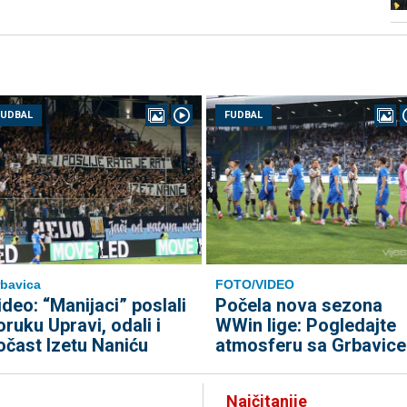
FUDBAL
FUDBAL
bavica
FOTO/VIDEO
ideo: “Manijaci” poslali
Počela nova sezona
oruku Upravi, odali i
WWin lige: Pogledajte
očast Izetu Naniću
atmosferu sa Grbavice
Najčitanije