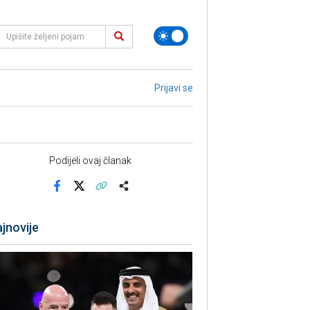
Prijavi se
Podijeli ovaj članak
Facebook
X
Kopiraj link
Više
jnovije