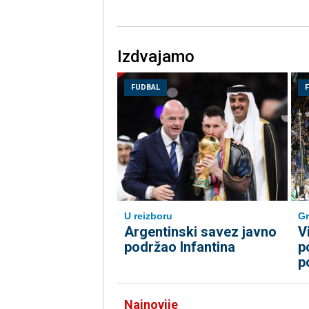
Izdvajamo
FUDBAL
U reizboru
Gr
Argentinski savez javno
V
podržao Infantina
p
p
Najnovije