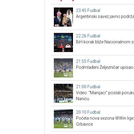
23:45
Fudbal
Argentinski savez javno podrža
22:26
Fudbal
BiH korak bliže Nacionalnom s
21:55
Fudbal
Podmlađeni Željezničar upisao 
21:00
Fudbal
Video: “Manijaci” poslali poruku
Naniću
20:10
Fudbal
Počela nova sezona WWin lige:
Grbavice