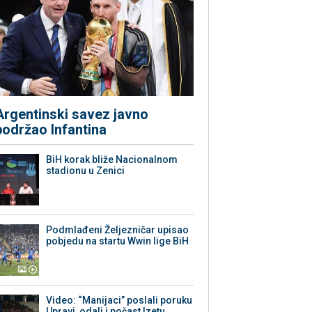
Argentinski savez javno
podržao Infantina
BiH korak bliže Nacionalnom
stadionu u Zenici
Podmlađeni Željezničar upisao
pobjedu na startu Wwin lige BiH
Video: “Manijaci” poslali poruku
Upravi, odali i počast Izetu