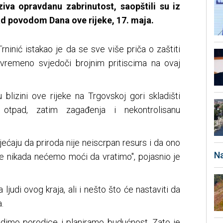
ziva opravdanu zabrinutost, saopštili su iz
ad povodom Dana ove rijeke, 17. maja.
ninić istakao je da se sve više priča o zaštiti
tovremeno svjedoči brojnim pritiscima na ovaj
blizini ove rijeke na Trgovskoj gori skladišti
i otpad, zatim zagađenja i nekontrolisanu
jećaju da priroda nije neiscrpan resurs i da ono
Na
 nikada nećemo moći da vratimo", pojasnio je
 ljudi ovog kraja, ali i nešto što će nastaviti da
.
adimo porodice i planiramo budućnost. Zato je