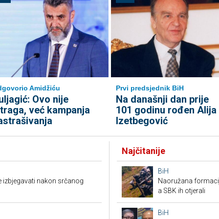
govorio Amidžiću
Prvi predsjednik BiH
uljagić: Ovo nije
Na današnji dan prije
straga, već kampanja
101 godinu rođen Alija
astrašivanja
Izetbegović
Najčitanije
BiH
e izbjegavati nakon srčanog
Naoružana formacija
a SBK ih otjerali
BiH