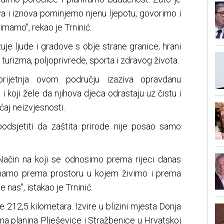
a i iznova pominjemo njenu ljepotu, govorimo i
imamo", rekao je Trninić.
uje ljude i gradove s obje strane granice, hrani
 turizma, poljoprivrede, sporta i zdravog života.
rijetnja ovom području izaziva opravdanu
 i koji žele da njihova djeca odrastaju uz čistu i
ećaj neizvjesnosti.
odsjetiti da zaštita prirode nije posao samo
Način na koji se odnosimo prema rijeci danas
mamo prema prostoru u kojem živimo i prema
 nas", istakao je Trninić.
e 212,5 kilometara. Izvire u blizini mjesta Donja
na planina Plješevice i Stražbenice u Hrvatskoj