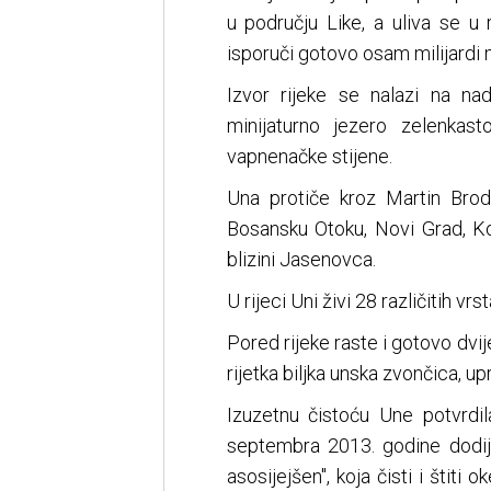
u području Like, a uliva se u
isporuči gotovo osam milijardi 
Izvor rijeke se nalazi na na
minijaturno jezero zelenkas
vapnenačke stijene.
Una protiče kroz Martin Brod
Bosansku Otoku, Novi Grad, Ko
blizini Jasenovca.
U rijeci Uni živi 28 različitih vr
Pored rijeke raste i gotovo dvije 
rijetka biljka unska zvončica, upr
Izuzetnu čistoću Une potvrdila
septembra 2013. godine dodije
asosijejšen", koja čisti i štiti 