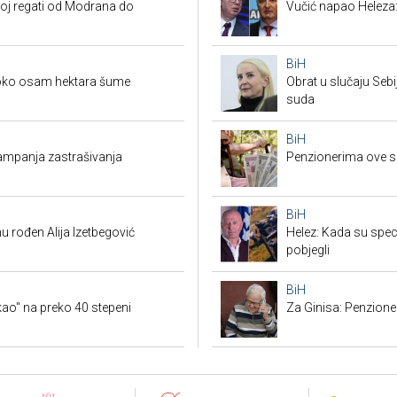
koj regati od Modrana do
Vučić napao Heleza:
BiH
 oko osam hektara šume
Obrat u slučaju Seb
suda
BiH
 kampanja zastrašivanja
Penzionerima ove s
BiH
u rođen Alija Izetbegović
Helez: Kada su specij
pobjegli
BiH
o" na preko 40 stepeni
Za Ginisa: Penzione