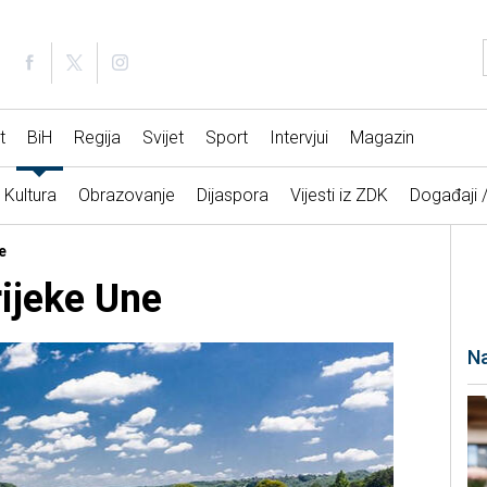
t
BiH
Regija
Svijet
Sport
Intervjui
Magazin
Kultura
Obrazovanje
Dijaspora
Vijesti iz ZDK
Događaji 
e
rijeke Une
Na