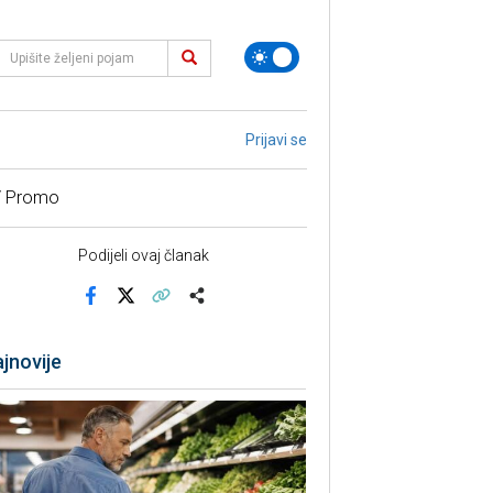
Prijavi se
/ Promo
Podijeli ovaj članak
Facebook
X
Kopiraj link
Više
jnovije