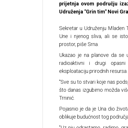
prijetnja ovom području iza
Udruženja "Grin tim" Novi Gr
Sekretar u Udruženju Mladen Tr
Une i njenog sliva, ali se is
prostor, piše Srna.
Ukazao je na planove da se u 
radioaktivni i drugi opasn
eksploataciju prirodnih resursa.
"Sve su to stvari koje nas pods
što danas izgubimo možda više
Trninić.
Pojasnio je da je Una dio života
oblikuje budućnost tog područja
"Uz nju odrastamo, radimo, gr