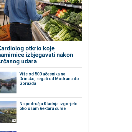
Kardiolog otkrio koje
namirnice izbjegavati nakon
srčanog udara
Više od 500 učesnika na
Drinskoj regati od Modrana do
Goražda
Na području Kladnja izgorjelo
oko osam hektara šume