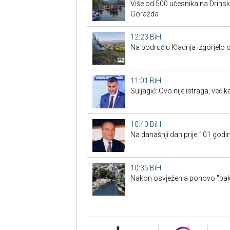
Više od 500 učesnika na Drins
Goražda
12:23
BiH
Na području Kladnja izgorjelo
11:01
BiH
Suljagić: Ovo nije istraga, već
10:40
BiH
Na današnji dan prije 101 godin
10:35
BiH
Nakon osvježenja ponovo "paka