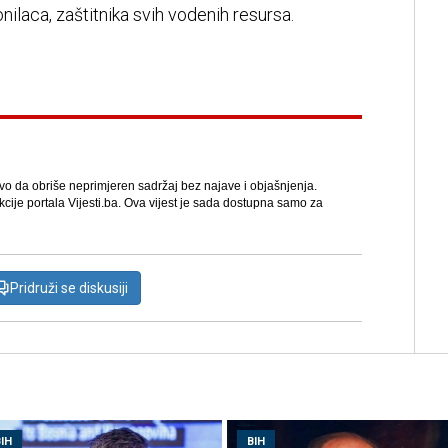
laca, zaštitnika svih vodenih resursa.
avo da obriše neprimjeren sadržaj bez najave i objašnjenja.
kcije portala Vijesti.ba. Ova vijest je sada dostupna samo za
Pridruži se diskusiji
IH
BIH