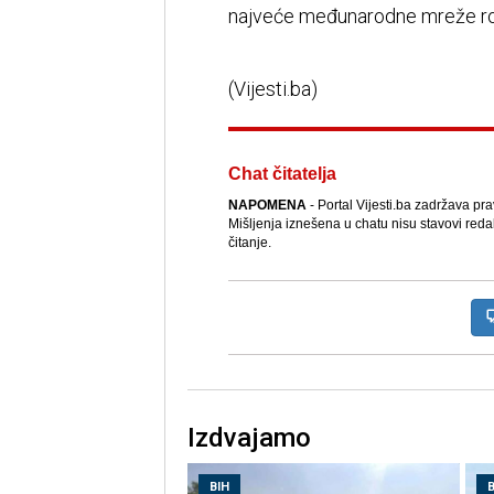
najveće međunarodne mreže roni
(Vijesti.ba)
Chat čitatelja
NAPOMENA
- Portal Vijesti.ba zadržava pr
Mišljenja iznešena u chatu nisu stavovi reda
čitanje.
Izdvajamo
BIH
B