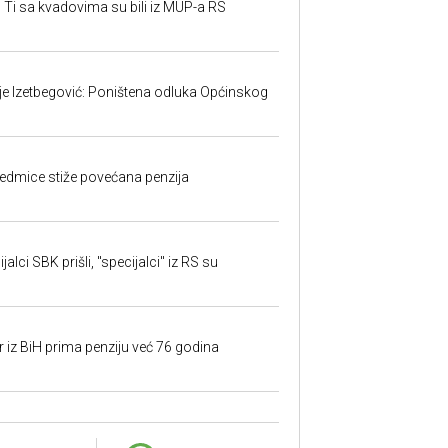
 Ti sa kvadovima su bili iz MUP-a RS
ije Izetbegović: Poništena odluka Općinskog
edmice stiže povećana penzija
alci SBK prišli, "specijalci" iz RS su
r iz BiH prima penziju već 76 godina