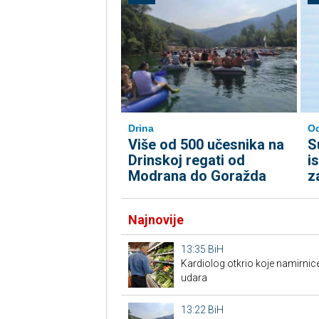
Drina
Od
Više od 500 učesnika na
S
Drinskoj regati od
i
Modrana do Goražda
z
Najnovije
13:35
BiH
Kardiolog otkrio koje namirnic
udara
13:22
BiH