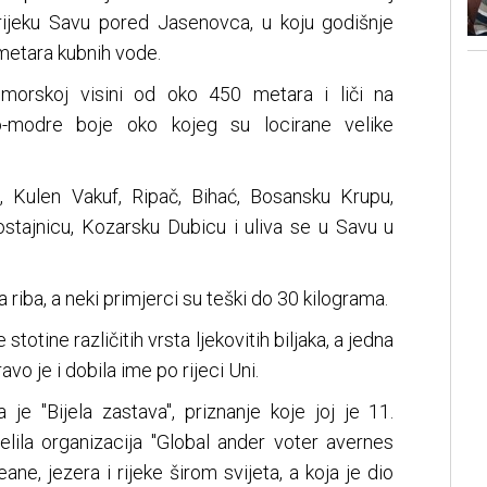
 rijeku Savu pored Jasenovca, u koju godišnje
metara kubnih vode.
dmorskoj visini od oko 450 metara i liči na
to-modre boje oko kojeg su locirane velike
, Kulen Vakuf, Ripač, Bihać, Bosansku Krupu,
stajnicu, Kozarsku Dubicu i uliva se u Savu u
sta riba, a neki primjerci su teški do 30 kilograma.
stotine različitih vrsta ljekovitih biljaka, a jedna
avo je i dobila ime po rijeci Uni.
 je "Bijela zastava", priznanje koje joj je 11.
lila organizacija "Global ander voter avernes
okeane, jezera i rijeke širom svijeta, a koja je dio