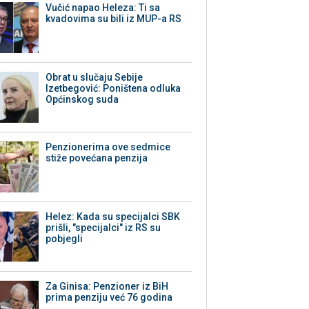
Vučić napao Heleza: Ti sa
kvadovima su bili iz MUP-a RS
Obrat u slučaju Sebije
Izetbegović: Poništena odluka
Općinskog suda
Penzionerima ove sedmice
stiže povećana penzija
Helez: Kada su specijalci SBK
prišli, "specijalci" iz RS su
pobjegli
Za Ginisa: Penzioner iz BiH
prima penziju već 76 godina