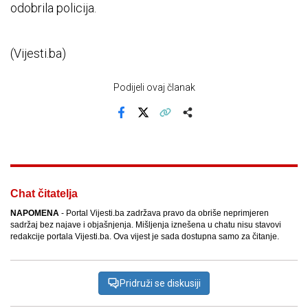
odobrila policija.
(Vijesti.ba)
Podijeli ovaj članak
Facebook
X
Kopiraj link
Više
Chat čitatelja
NAPOMENA
- Portal Vijesti.ba zadržava pravo da obriše neprimjeren
sadržaj bez najave i objašnjenja. Mišljenja iznešena u chatu nisu stavovi
redakcije portala Vijesti.ba. Ova vijest je sada dostupna samo za čitanje.
Pridruži se diskusiji