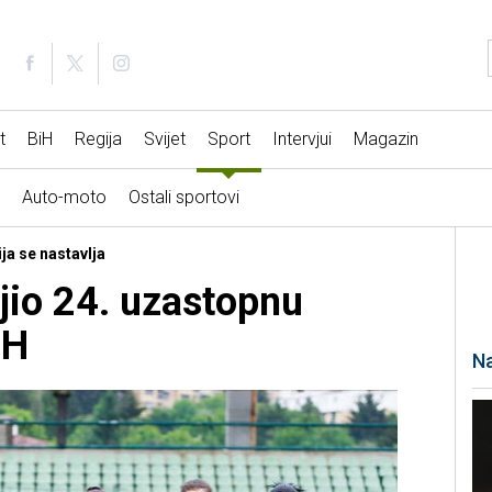
t
BiH
Regija
Svijet
Sport
Intervjui
Magazin
Auto-moto
Ostali sportovi
ja se nastavlja
io 24. uzastopnu
iH
Na