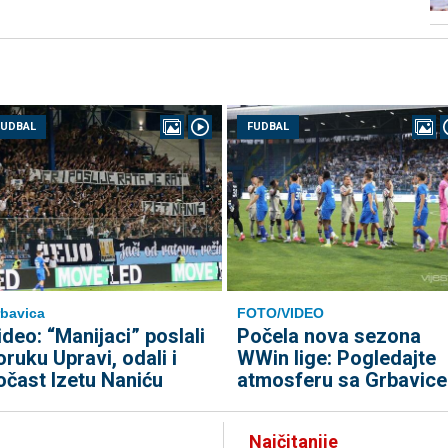
FUDBAL
FUDBAL
bavica
FOTO/VIDEO
ideo: “Manijaci” poslali
Počela nova sezona
oruku Upravi, odali i
WWin lige: Pogledajte
očast Izetu Naniću
atmosferu sa Grbavice
Najčitanije