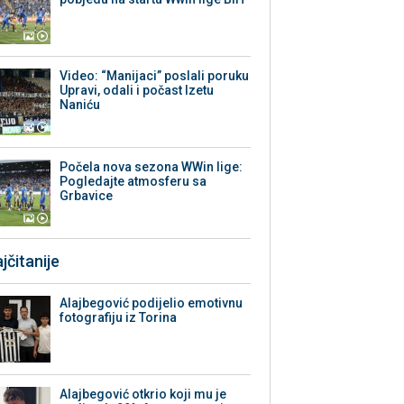
Video: “Manijaci” poslali poruku
Upravi, odali i počast Izetu
Naniću
Počela nova sezona WWin lige:
Pogledajte atmosferu sa
Grbavice
jčitanije
Alajbegović podijelio emotivnu
fotografiju iz Torina
Alajbegović otkrio koji mu je