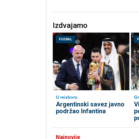
Izdvajamo
FUDBAL
U reizboru
Gr
Argentinski savez javno
V
podržao Infantina
p
p
Najnovije