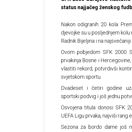
status najjačeg ženskog fudb
Nakon odigranih 20 kola Prem
djevojke su u posljednjem kol
Radnik Bijeljina i na najsvečanij
Ovom pobjedom SFK 2000 Sara
prvakinja Bosne i Hercegovine,
vlastiti rekord, potvrdivši kont
svjetskom sportu.
Dvadeset i četiri godine uz
sportski podvig i još jednu pot
Osvojena titula donosi SFK 20
UEFA Ligu prvaka, najviši rang 
Sezona za bordo dame još ni