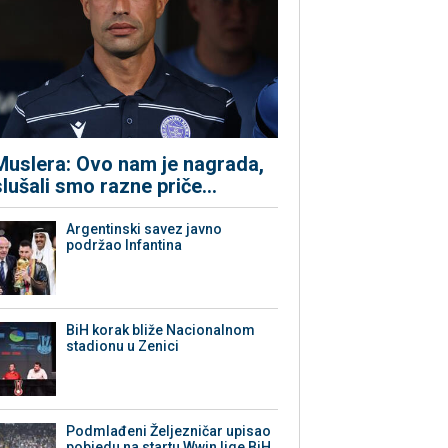
Muslera: Ovo nam je nagrada,
slušali smo razne priče...
Argentinski savez javno
podržao Infantina
BiH korak bliže Nacionalnom
stadionu u Zenici
Podmlađeni Željezničar upisao
pobjedu na startu Wwin lige BiH