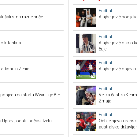
Fudbal
ušali smo razne priče...
Alajbegović podijeli
Fudbal
o Infantina
Alajbegović otkrio k
čuje
Fudbal
tadionu u Zenici
Alajbegović objavio 
Fudbal
pobjedu na startu Wwin lige BiH
Velika čast za Keri
Zmaja
Fudbal
 Upravi, odali i počast Izetu
Odbile pjevati irans
australsko državlja