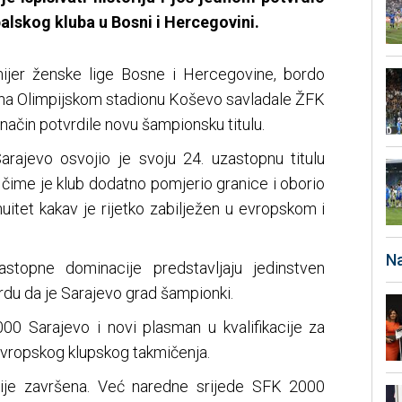
alskog kluba u Bosni i Hercegovini.
ijer ženske lige Bosne i Hercegovine, bordo
u na Olimpijskom stadionu Koševo savladale ŽFK
i način potvrdile novu šampionsku titulu.
jevo osvojio je svoju 24. uzastopnu titulu
 čime je klub dodatno pomjerio granice i oborio
inuitet kakav je rijetko zabilježen u evropskom i
Na
astopne dominacije predstavljaju jedinstven
vrdu da je Sarajevo grad šampionki.
00 Sarajevo i novi plasman u kvalifikacije za
evropskog klupskog takmičenja.
je završena. Već naredne srijede SFK 2000