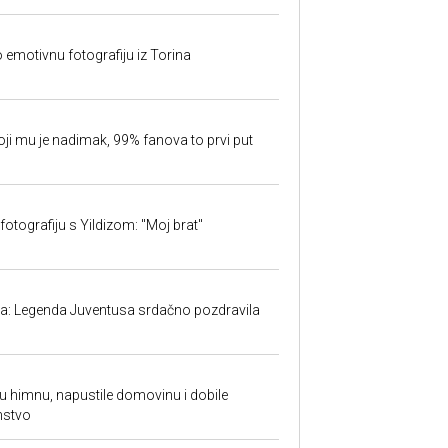
o emotivnu fotografiju iz Torina
oji mu je nadimak, 99% fanova to prvi put
fotografiju s Yildizom: "Moj brat"
ma: Legenda Juventusa srdačno pozdravila
ku himnu, napustile domovinu i dobile
nstvo