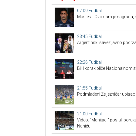
07:09
Fudbal
Muslera: Ovo nam je nagrada, sl
23:45
Fudbal
Argentinski savez javno podrža
22:26
Fudbal
BiH korak bliže Nacionalnom s
21:55
Fudbal
Podmlađeni Željezničar upisao 
21:00
Fudbal
Video: “Manijaci” poslali poruku
Naniću