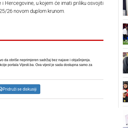
 i Hercegovine, u kojem će imati priliku osvojiti
 2025/26 novom duplom krunom.
avo da obriše neprimjeren sadržaj bez najave i objašnjenja.
kcije portala Vijesti.ba. Ova vijest je sada dostupna samo za
Pridruži se diskusiji