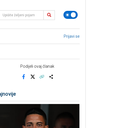
Prijavi se
Podijeli ovaj članak
Facebook
X
Kopiraj link
Više
jnovije