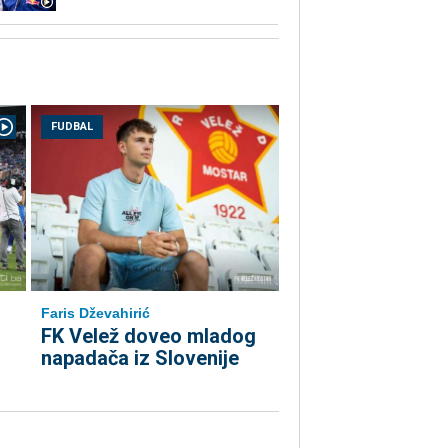
FUDBAL
Faris Dževahirić
FK Velež doveo mladog
napadača iz Slovenije