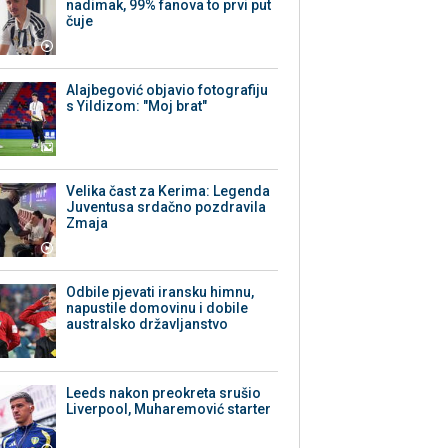
nadimak, 99% fanova to prvi put
čuje
Alajbegović objavio fotografiju
s Yildizom: "Moj brat"
Velika čast za Kerima: Legenda
Juventusa srdačno pozdravila
Zmaja
Odbile pjevati iransku himnu,
napustile domovinu i dobile
australsko državljanstvo
Leeds nakon preokreta srušio
Liverpool, Muharemović starter