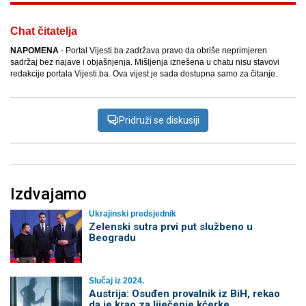
Chat čitatelja
NAPOMENA
- Portal Vijesti.ba zadržava pravo da obriše neprimjeren
sadržaj bez najave i objašnjenja. Mišljenja iznešena u chatu nisu stavovi
redakcije portala Vijesti.ba. Ova vijest je sada dostupna samo za čitanje.
Pridruži se diskusiji
Izdvajamo
Ukrajinski predsjednik
Zelenski sutra prvi put službeno u
Beogradu
Slučaj iz 2024.
Austrija: Osuđen provalnik iz BiH, rekao
da je krao za liječenje kćerke