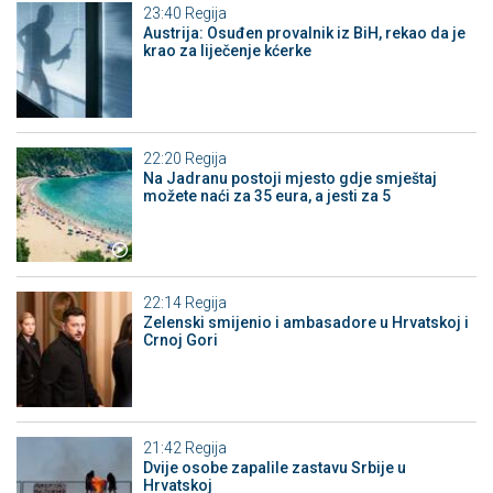
23:40
Regija
Austrija: Osuđen provalnik iz BiH, rekao da je
krao za liječenje kćerke
22:20
Regija
Na Jadranu postoji mjesto gdje smještaj
možete naći za 35 eura, a jesti za 5
22:14
Regija
Zelenski smijenio i ambasadore u Hrvatskoj i
Crnoj Gori
21:42
Regija
Dvije osobe zapalile zastavu Srbije u
Hrvatskoj