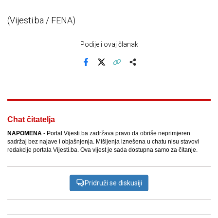
(Vijesti.ba / FENA)
Podijeli ovaj članak
Facebook
X
Kopiraj link
Više
Chat čitatelja
NAPOMENA
- Portal Vijesti.ba zadržava pravo da obriše neprimjeren
sadržaj bez najave i objašnjenja. Mišljenja iznešena u chatu nisu stavovi
redakcije portala Vijesti.ba. Ova vijest je sada dostupna samo za čitanje.
Pridruži se diskusiji