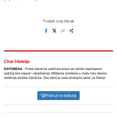
Podijeli ovaj članak
Facebook
X
Kopiraj link
Više
Chat čitatelja
NAPOMENA
- Portal Vijesti.ba zadržava pravo da obriše neprimjeren
sadržaj bez najave i objašnjenja. Mišljenja iznešena u chatu nisu stavovi
redakcije portala Vijesti.ba. Ova vijest je sada dostupna samo za čitanje.
Pridruži se diskusiji