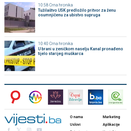
10:58
Crna hronika
Tužilaštvo USK predložilo pritvor za ženu
osumnjičenu za ubistvo supruga
10:40
Crna hronika
U brani u zeničkom naselju Kanal pronađeno
tijelo starijeg muškarca
O nama
Marketing
Uslovi
Aplikacije