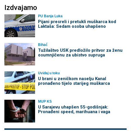
Izdvajamo
PU Banja Luka
Pijani presreli i pretukli muškarca kod
Laktaša: Sedam osoba uhapšeno
Bihać
Tužilaštvo USK predložilo pritvor za ženu
osumnjičenu za ubistvo supruga
Uviđaj u toku
U brani u zeničkom naselju Kanal
pronađeno tijelo starijeg muškarca
MUP KS
U Sarajevu uhapšen 55-godišnjak:
Pronađeni speed, marihuana i vaga