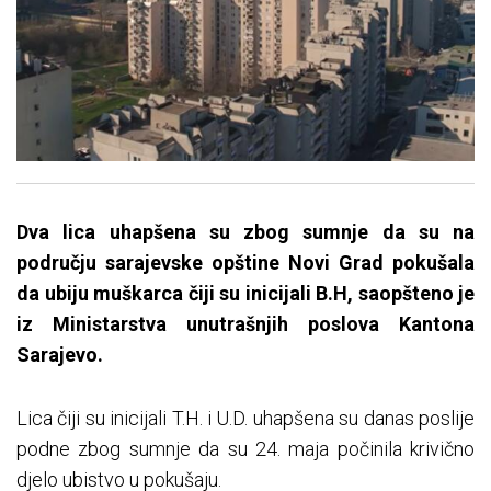
Dva lica uhapšena su zbog sumnje da su na
području sarajevske opštine Novi Grad pokušala
da ubiju muškarca čiji su inicijali B.H, saopšteno je
iz Ministarstva unutrašnjih poslova Kantona
Sarajevo.
Lica čiji su inicijali T.H. i U.D. uhapšena su danas poslije
podne zbog sumnje da su 24. maja počinila krivično
djelo ubistvo u pokušaju.