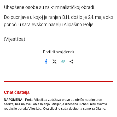
Uhapšene osobe su na kriminalističkoj obradi.
Do pucnjave u kojoj je ranjen B.H. došlo je 24. maja oko
ponoći u sarajevskom naselju Alipašino Polje.
(Vijesti.ba)
Podijeli ovaj članak
Facebook
X
Kopiraj link
Više
Chat čitatelja
NAPOMENA
- Portal Vijesti.ba zadržava pravo da obriše neprimjeren
sadržaj bez najave i objašnjenja. Mišljenja iznešena u chatu nisu stavovi
redakcije portala Vijesti.ba. Ova vijest je sada dostupna samo za čitanje.