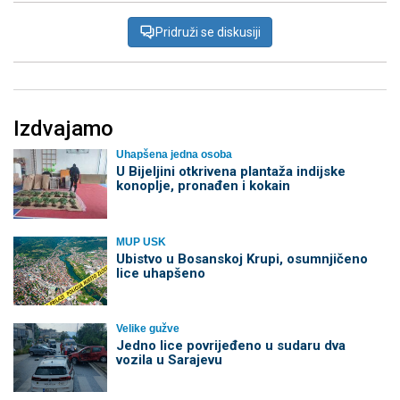
Pridruži se diskusiji
Izdvajamo
Uhapšena jedna osoba
​U Bijeljini otkrivena plantaža indijske
konoplje, pronađen i kokain
MUP USK
Ubistvo u Bosanskoj Krupi, osumnjičeno
lice uhapšeno
Velike gužve
Јedno lice povrijeđeno u sudaru dva
vozila u Sarajevu