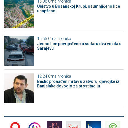
16:08
Crna hronika
Ubistvo u Bosanskoj Krupi, osumnjičeno lice
uhapšeno
15:55
Crna hronika
Јedno lice povrijeđeno u sudaru dva vozila u
Sarajevu
12:24
Crna hronika
Bešlić pronađen mrtav u zatvoru, djevojke iz
Banjaluke dovodio za prostituciju