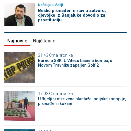
Našli ga u ćeliji
Bešlić pronađen mrtav u zatvoru,
djevojke iz Banjaluke dovodio za
prostituciju
Najnovije
Najčitanije
21:43
Crna hronika
Burno u SBK: U Vitezu bačena bomba, u
Novom Travniku zapaljen Golf 2
17:02
Crna hronika
​U Bijeljini otkrivena plantaža indijske konoplje,
pronađen i kokain