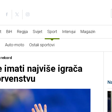
t
BiH
Regija
Svijet
Sport
Intervjui
Magazin
Auto-moto
Ostali sportovi
u rekord
e imati najviše igrača
prvenstvu
Na