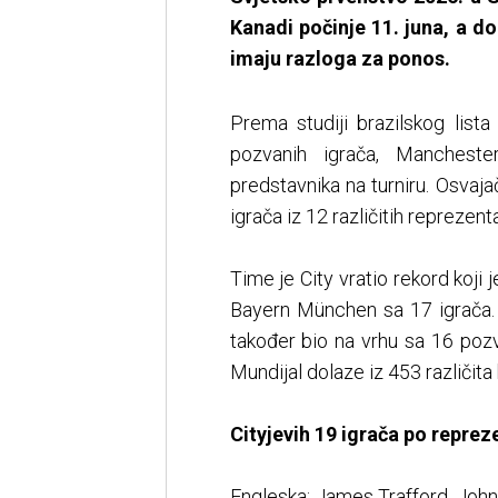
Kanadi počinje 11. juna, a d
imaju razloga za ponos.
Prema studiji brazilskog list
pozvanih igrača, Mancheste
predstavnika na turniru. Osvaj
igrača iz 12 različitih reprezenta
Time je City vratio rekord koji
Bayern München sa 17 igrača. P
također bio na vrhu sa 16 pozv
Mundijal dolaze iz 453 različita 
Cityjevih 19 igrača po repre
Engleska: James Trafford, John 