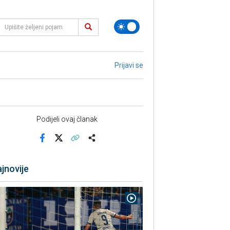
Prijavi se
Podijeli ovaj članak
Facebook
X
Kopiraj link
Više
jnovije