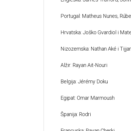
Portugal: Matheus Nunes, Rúben
Hrvatska: Joško Gvardiol i Mat
Nizozemska: Nathan Aké i Tijjan
Alžir: Rayan Ait-Nouri
Belgija: Jérémy Doku
Egipat: Omar Marmoush
Španija: Rodri
Francuska: Rayan Cherki.