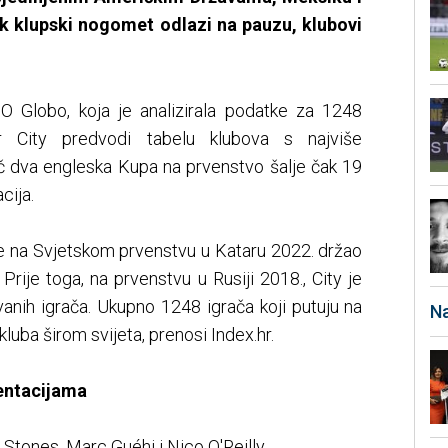
ok klupski nogomet odlazi na pauzu, klubovi
a O Globo, koja je analizirala podatke za 1248
r City predvodi tabelu klubova s najviše
ač dva engleska Kupa na prvenstvo šalje čak 19
cija.
 je na Svjetskom prvenstvu u Kataru 2022. držao
rije toga, na prvenstvu u Rusiji 2018., City je
anih igrača. Ukupno 1248 igrača koji putuju na
Na
kluba širom svijeta, prenosi Index.hr.
zentacijama
Stones, Marc Guéhi i Nico O'Reilly