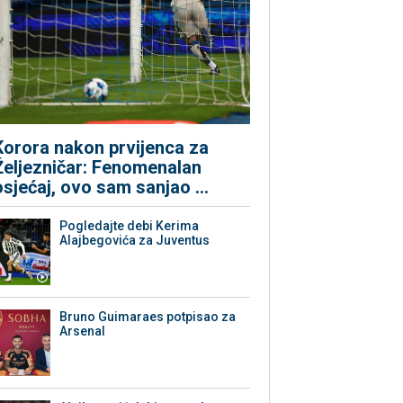
Korora nakon prvijenca za
Željezničar: Fenomenalan
osjećaj, ovo sam sanjao ...
Pogledajte debi Kerima
Alajbegovića za Juventus
Bruno Guimaraes potpisao za
Arsenal