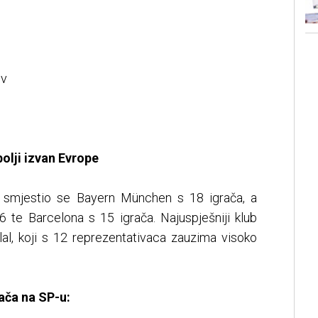
ov
bolji izvan Evrope
 smjestio se Bayern München s 18 igrača, a
6 te Barcelona s 15 igrača. Najuspješniji klub
ilal, koji s 12 reprezentativaca zauzima visoko
ača na SP-u: