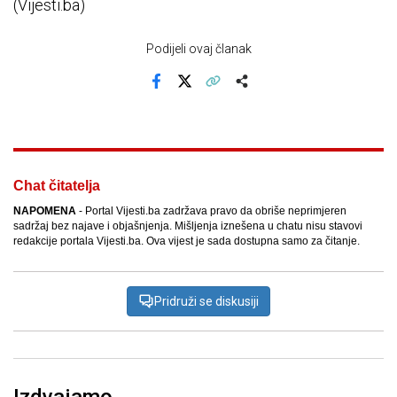
(Vijesti.ba)
Podijeli ovaj članak
Facebook
X
Kopiraj link
Više
Chat čitatelja
NAPOMENA
- Portal Vijesti.ba zadržava pravo da obriše neprimjeren
sadržaj bez najave i objašnjenja. Mišljenja iznešena u chatu nisu stavovi
redakcije portala Vijesti.ba. Ova vijest je sada dostupna samo za čitanje.
Pridruži se diskusiji