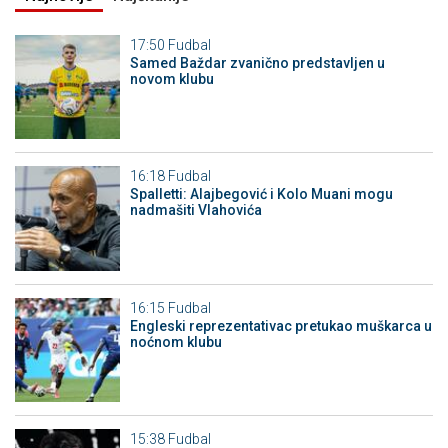
17:50
Fudbal
Samed Baždar zvanično predstavljen u
novom klubu
16:18
Fudbal
Spalletti: Alajbegović i Kolo Muani mogu
nadmašiti Vlahovića
16:15
Fudbal
Engleski reprezentativac pretukao muškarca u
noćnom klubu
15:38
Fudbal