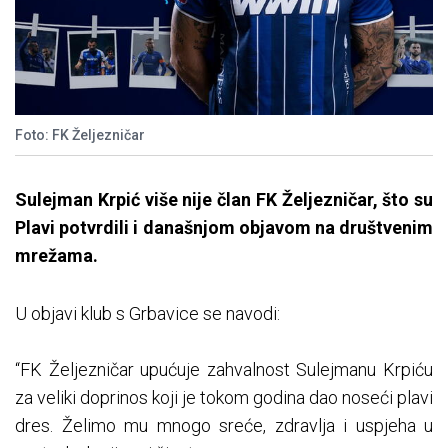
Foto: FK Željezničar
Sulejman Krpić više nije član FK Željezničar, što su
Plavi potvrdili i današnjom objavom na društvenim
mrežama.
U objavi klub s Grbavice se navodi:
“FK Željezničar upućuje zahvalnost Sulejmanu Krpiću
za veliki doprinos koji je tokom godina dao noseći plavi
dres. Želimo mu mnogo sreće, zdravlja i uspjeha u