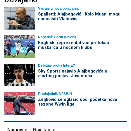
Izdvajamo
Vjeruje u nova pojačanja
Spalletti: Alajbegović i Kolo Muani mogu
nadmašiti Vlahovića
Napadač Gordi Albiona
Engleski reprezentativac pretukao
muškarca u noćnom klubu
Debituje protiv Intera?
Sky Sports najavio Alajbegovića u
startnoj postavi Juventusa
Predsjednik NFSBiH
Zeljković se oglasio uoči početka nove
sezone Wwin lige
Najnovije
Najčitanije