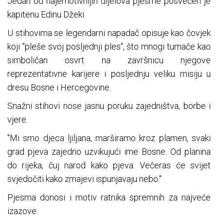
Jedan od najemotivnijih dijelova pjesme posvećen je
kapitenu Edinu Džeki.
U stihovima se legendarni napadač opisuje kao čovjek
koji "pleše svoj posljednji ples", što mnogi tumače kao
simboličan osvrt na završnicu njegove
reprezentativne karijere i posljednju veliku misiju u
dresu Bosne i Hercegovine.
Snažni stihovi nose jasnu poruku zajedništva, borbe i
vjere.
"Mi smo djeca ljiljana, marširamo kroz plamen, svaki
grad pjeva zajedno uzvikujući ime Bosne. Od planina
do rijeka, čuj narod kako pjeva. Večeras će svijet
svjedočiti kako zmajevi ispunjavaju nebo."
Pjesma donosi i motiv ratnika spremnih za najveće
izazove.