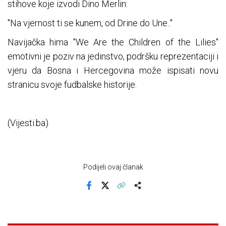
stihove koje izvodi Dino Merlin:
"Na vjernost ti se kunem, od Drine do Une.."
Navijačka hima "We Are the Children of the Lilies"
emotivni je poziv na jedinstvo, podršku reprezentaciji i
vjeru da Bosna i Hercegovina može ispisati novu
stranicu svoje fudbalske historije.
(Vijesti.ba)
Podijeli ovaj članak
Facebook
X
Kopiraj link
Više