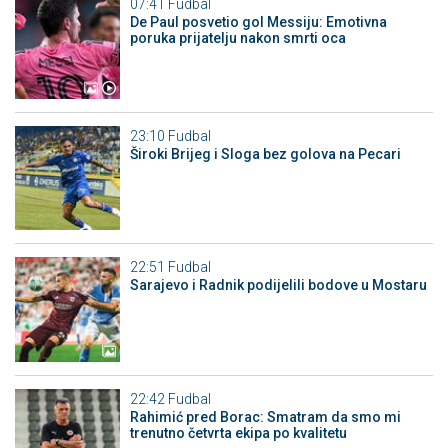
07:41
Fudbal
De Paul posvetio gol Messiju: Emotivna
poruka prijatelju nakon smrti oca
23:10
Fudbal
Široki Brijeg i Sloga bez golova na Pecari
22:51
Fudbal
Sarajevo i Radnik podijelili bodove u Mostaru
22:42
Fudbal
Rahimić pred Borac: Smatram da smo mi
trenutno četvrta ekipa po kvalitetu