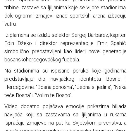
tribine, zastave sa ljiljanima koje se vijore stadionima,
dok ogromni zmajevi iznad sportskih arena izbacuju
vatru.
Iz plamena se izdižu selektor Sergej Barbarez, kapiten
Edin Džeko i direktor reprezentacije Emir Spahić,
simbolično predstavljeni kao lideri nove generacije
bosanskohercegovačkog fudbala.
Na stadionima su ispisane poruke koje godinama
predstavljaju dio navijačkog identiteta Bosne i
Hercegovine: "Bosna ponosna", "Jedna si jedina", "Neka
teče Bosna" i "Volim te Bosno".
Video dodatno pojačava emocije prikazima hiljada
navijača koji sa zastavama sa ljiljanima u rukama
ispraćaju Zmajeve na put ka Svjetskom prvenstvu, a
sadrži i scene koje prikazuju bosanske tornjake u čijim