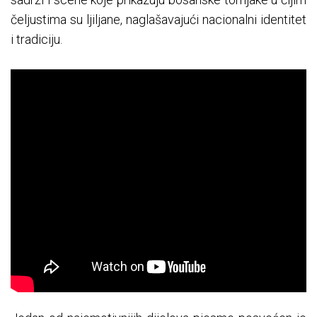
čeljustima su ljiljane, naglašavajući nacionalni identitet
i tradiciju.