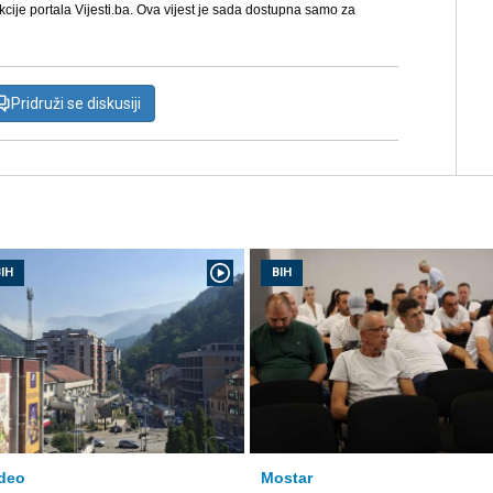
kcije portala Vijesti.ba. Ova vijest je sada dostupna samo za
Pridruži se diskusiji
IH
BIH
deo
Mostar