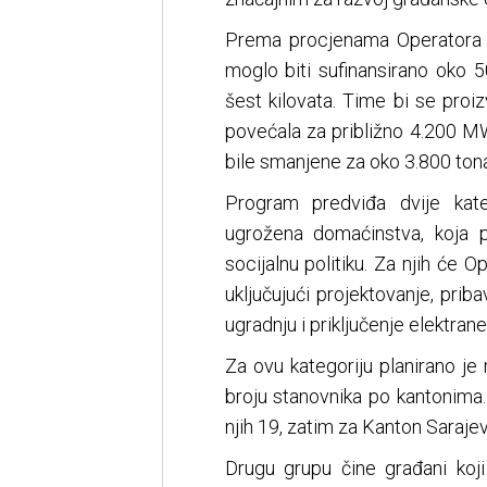
Prema procjenama Operatora z
moglo biti sufinansirano oko 
šest kilovata. Time bi se proiz
povećala za približno 4.200 MW
bile smanjene za oko 3.800 tona
Program predviđa dvije kate
ugrožena domaćinstva, koja p
socijalnu politiku. Za njih će 
uključujući projektovanje, prib
ugradnju i priključenje elektran
Za ovu kategoriju planirano j
broju stanovnika po kantonima.
njih 19, zatim za Kanton Saraje
Drugu grupu čine građani koji