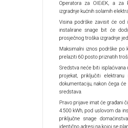
Operatora za OIEiEK, a za k
izgradnje kućnih solarnih elektr
Visina podrške zavisit će od i
instalirane snage bit će dodi
prosječnog troška izgradnje je
Maksimalni iznos podrške po k
prelaziti 60 posto priznatih troš
Sredstva neće biti isplaćivana u
projekat, priključiti elektra
dokumentaciju, nakon čega će O
sredstava.
Pravo prijave imat će građani či
4.500 kWh, pod uslovom da inst
priključne snage domaćinstv
identično adresi na kojoj se plan