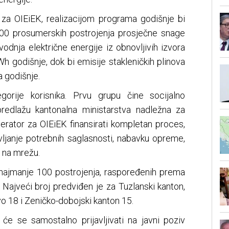
a OIEiEK, realizacijom programa godišnje bi
500 prosumerskih postrojenja prosječne snage
vodnja električne energije iz obnovljivih izvora
h godišnje, dok bi emisije stakleničkih plinova
 godišnje.
gorije korisnika. Prvu grupu čine socijalno
redlažu kantonalna ministarstva nadležna za
Operator za OIEiEK finansirati kompletan proces,
avljanje potrebnih saglasnosti, nabavku opreme,
e na mrežu.
e najmanje 100 postrojenja, raspoređenih prema
 Najveći broj predviđen je za Tuzlanski kanton,
vo 18 i Zeničko-dobojski kanton 15.
 će se samostalno prijavljivati na javni poziv