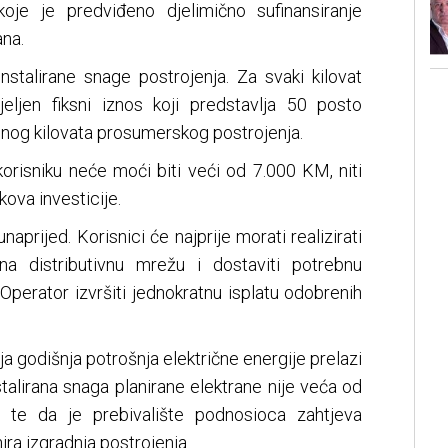
oje je predviđeno djelimično sufinansiranje
ana.
nstalirane snage postrojenja. Za svaki kilovat
jeljen fiksni iznos koji predstavlja 50 posto
dnog kilovata prosumerskog postrojenja.
orisniku neće moći biti veći od 7.000 KM, niti
kova investicije.
naprijed. Korisnici će najprije morati realizirati
nu na distributivnu mrežu i dostaviti potrebnu
perator izvršiti jednokratnu isplatu odobrenih
ja godišnja potrošnja električne energije prelazi
alirana snaga planirane elektrane nije veća od
a te da je prebivalište podnosioca zahtjeva
ira izgradnja postrojenja.