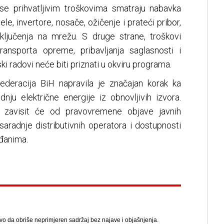
e prihvatljivim troškovima smatraju nabavka
le, invertore, nosače, ožičenje i prateći pribor,
riključenja na mrežu. S druge strane, troškovi
ransporta opreme, pribavljanja saglasnosti i
i radovi neće biti priznati u okviru programa.
deracija BiH napravila je značajan korak ka
dnju električne energije iz obnovljivih izvora.
 zavisit će od pravovremene objave javnih
saradnje distributivnih operatora i dostupnosti
đanima.
avo da obriše neprimjeren sadržaj bez najave i objašnjenja.