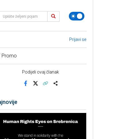
Prijavi se
/ Promo
Podijeli ovaj članak
Facebook
X
Kopiraj link
Više
jnovije