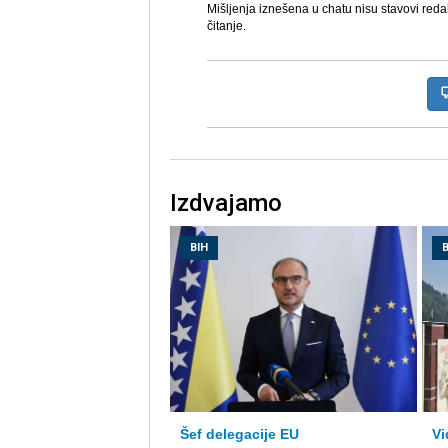
Mišljenja iznešena u chatu nisu stavovi reda
čitanje.
Izdvajamo
BIH
B
Šef delegacije EU
Vi