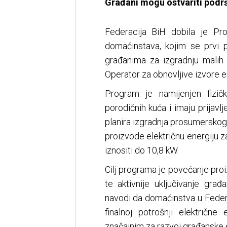
Građani mogu ostvariti podrš
Federacija BiH dobila je Pro
domaćinstava, kojim se prvi 
građanima za izgradnju malih 
Operator za obnovljive izvore en
Program je namijenjen fizič
porodičnih kuća i imaju prijavl
planira izgradnja prosumerskog 
proizvode električnu energiju z
iznositi do 10,8 kW.
Cilj programa je povećanje proi
te aktivnije uključivanje gra
navodi da domaćinstva u Feder
finalnoj potrošnji električn
značajnim za razvoj građanske 