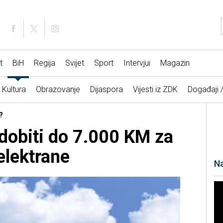
t
BiH
Regija
Svijet
Sport
Intervjui
Magazin
Kultura
Obrazovanje
Dijaspora
Vijesti iz ZDK
Događaji 
?
dobiti do 7.000 KM za
elektrane
Na