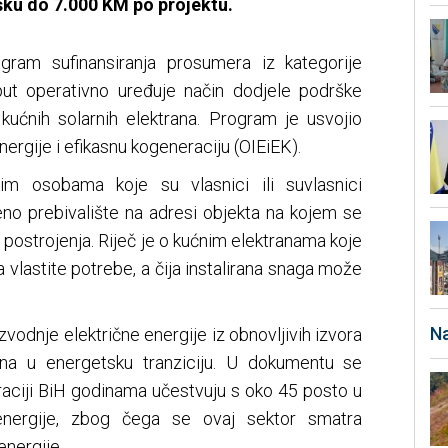
ku do 7.000 KM po projektu.
gram sufinansiranja prosumera iz kategorije
put operativno uređuje način dodjele podrške
kućnih solarnih elektrana. Program je usvojio
ergije i efikasnu kogeneraciju (OIEiEK).
kim osobama koje su vlasnici ili suvlasnici
jeno prebivalište na adresi objekta na kojem se
postrojenja. Riječ je o kućnim elektranama koje
a vlastite potrebe, a čija instalirana snaga može
Na
zvodnje električne energije iz obnovljivih izvora
đana u energetsku tranziciju. U dokumentu se
aciji BiH godinama učestvuju s oko 45 posto u
e energije, zbog čega se ovaj sektor smatra
energije.