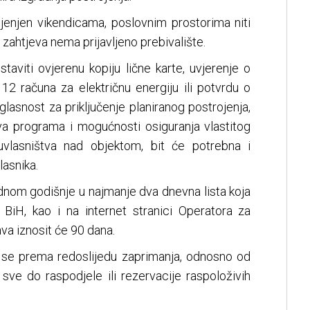
jenjen vikendicama, poslovnim prostorima niti
zahtjeva nema prijavljeno prebivalište.
taviti ovjerenu kopiju lične karte, uvjerenje o
h 12 računa za električnu energiju ili potvrdu o
glasnost za priključenje planiranog postrojenja,
ova programa i mogućnosti osiguranja vlastitog
suvlasništva nad objektom, bit će potrebna i
lasnika.
ednom godišnje u najmanje dva dnevna lista koja
 BiH, kao i na internet stranici Operatora za
va iznosit će 90 dana.
 se prema redoslijedu zaprimanja, odnosno od
, sve do raspodjele ili rezervacije raspoloživih