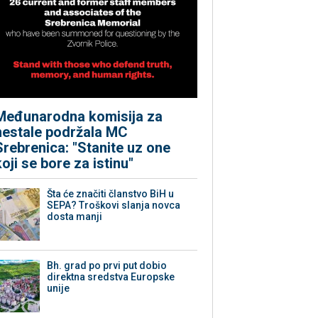
Međunarodna komisija za
nestale podržala MC
Srebrenica: "Stanite uz one
koji se bore za istinu"
Šta će značiti članstvo BiH u
SEPA? Troškovi slanja novca
dosta manji
Bh. grad po prvi put dobio
direktna sredstva Europske
unije