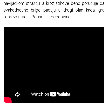
navijačkom strašću, a kroz stihove bend poručuje da
svakodnevne brige padaju u drugi plan kada igra
reprezentacija Bosne i Hercegovine.