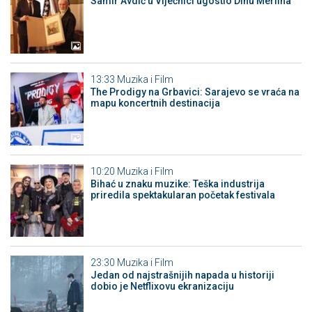
Samir Avdić u Vijećnici ugostio Dinu Merlina
13:33
Muzika i Film
The Prodigy na Grbavici: Sarajevo se vraća na
mapu koncertnih destinacija
10:20
Muzika i Film
Bihać u znaku muzike: Teška industrija
priredila spektakularan početak festivala
23:30
Muzika i Film
Jedan od najstrašnijih napada u historiji
dobio je Netflixovu ekranizaciju