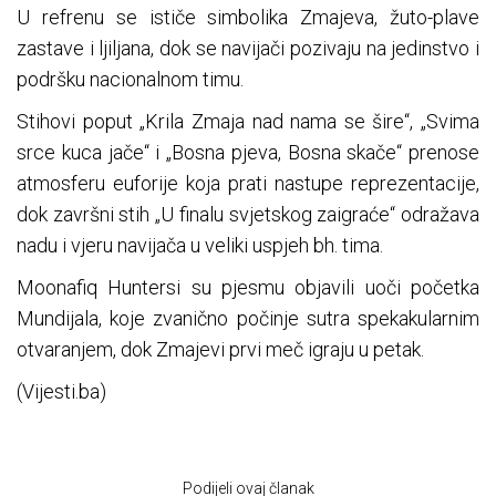
U refrenu se ističe simbolika Zmajeva, žuto-plave
zastave i ljiljana, dok se navijači pozivaju na jedinstvo i
podršku nacionalnom timu.
Stihovi poput „Krila Zmaja nad nama se šire“, „Svima
srce kuca jače“ i „Bosna pjeva, Bosna skače“ prenose
atmosferu euforije koja prati nastupe reprezentacije,
dok završni stih „U finalu svjetskog zaigraće“ odražava
nadu i vjeru navijača u veliki uspjeh bh. tima.
Moonafiq Huntersi su pjesmu objavili uoči početka
Mundijala, koje zvanično počinje sutra spekakularnim
otvaranjem, dok Zmajevi prvi meč igraju u petak.
(Vijesti.ba)
Podijeli ovaj članak