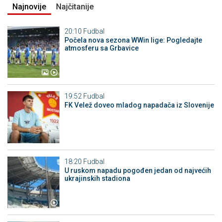
Najnovije
Najčitanije
20:10
Fudbal
Počela nova sezona WWin lige: Pogledajte
atmosferu sa Grbavice
19:52
Fudbal
FK Velež doveo mladog napadača iz Slovenije
18:20
Fudbal
U ruskom napadu pogođen jedan od najvećih
ukrajinskih stadiona