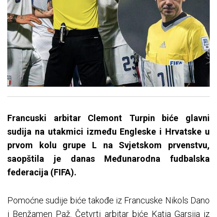
Francuski arbitar Clemont Turpin biće glavni
sudija na utakmici između Engleske i Hrvatske u
prvom kolu grupe L na Svjetskom prvenstvu,
saopštila je danas Međunarodna fudbalska
federacija (FIFA).
Pomoćne sudije biće takođe iz Francuske Nikols Dano
i Benžamen Paž. Četvrti arbitar biće Katja Garsija iz