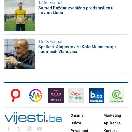
17:50
Fudbal
Samed Baždar zvanično predstavljen u
novom klubu
16:18
Fudbal
Spalletti: Alajbegović i Kolo Muani mogu
nadmašiti Vlahovića
O nama
Marketing
Uslovi
Aplikacije
Privatnost
Kontakt