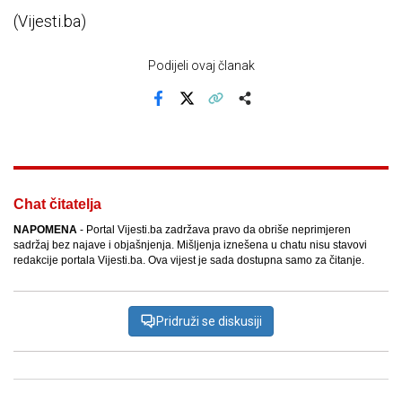
(Vijesti.ba)
Podijeli ovaj članak
Facebook
X
Kopiraj link
Više
Chat čitatelja
NAPOMENA
- Portal Vijesti.ba zadržava pravo da obriše neprimjeren
sadržaj bez najave i objašnjenja. Mišljenja iznešena u chatu nisu stavovi
redakcije portala Vijesti.ba. Ova vijest je sada dostupna samo za čitanje.
Pridruži se diskusiji