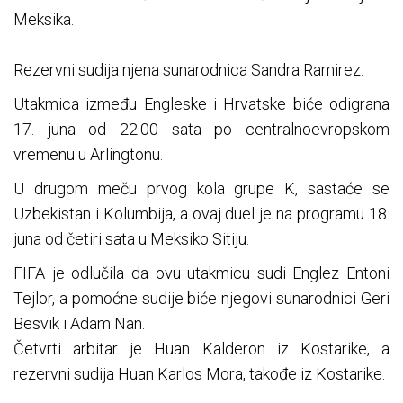
Meksika.
Rezervni sudija njena sunarodnica Sandra Ramirez.
Utakmica između Engleske i Hrvatske biće odigrana
17. juna od 22.00 sata po centralnoevropskom
vremenu u Arlingtonu.
U drugom meču prvog kola grupe K, sastaće se
Uzbekistan i Kolumbija, a ovaj duel je na programu 18.
juna od četiri sata u Meksiko Sitiju.
FIFA je odlučila da ovu utakmicu sudi Englez Entoni
Tejlor, a pomoćne sudije biće njegovi sunarodnici Geri
Besvik i Adam Nan.
Četvrti arbitar je Huan Kalderon iz Kostarike, a
rezervni sudija Huan Karlos Mora, takođe iz Kostarike.