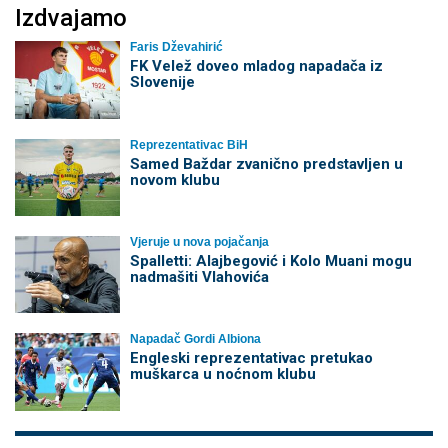
Izdvajamo
Faris Dževahirić
FK Velež doveo mladog napadača iz
Slovenije
Reprezentativac BiH
Samed Baždar zvanično predstavljen u
novom klubu
Vjeruje u nova pojačanja
Spalletti: Alajbegović i Kolo Muani mogu
nadmašiti Vlahovića
Napadač Gordi Albiona
Engleski reprezentativac pretukao
muškarca u noćnom klubu