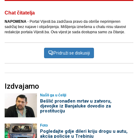
Chat čitatelja
NAPOMENA
- Portal Vijesti.ba zadržava pravo da obriše neprimjeren
sadržaj bez najave i objašnjenja. Mišljenja iznešena u chatu nisu stavovi
redakcije portala Vijesti.ba. Ova vijest je sada dostupna samo za čitanje.
Pridruži se diskusiji
Izdvajamo
Našli ga u ćeliji
Bešlić pronađen mrtav u zatvoru,
djevojke iz Banjaluke dovodio za
prostituciju
Foto
Pogledajte gdje dileri kriju drogu u autu,
akcija policije u Trebinju