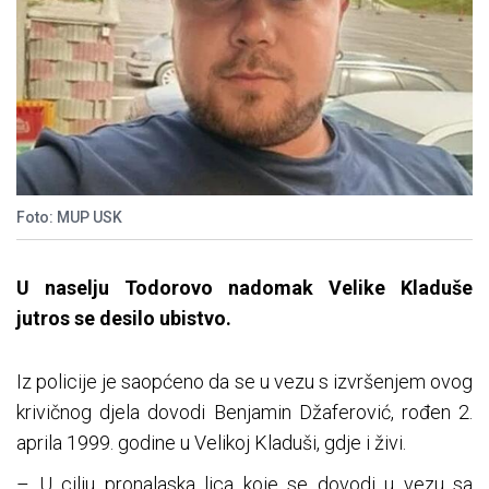
Foto: MUP USK
U naselju Todorovo nadomak Velike Kladuše
jutros se desilo ubistvo.
Iz policije je saopćeno da se u vezu s izvršenjem ovog
krivičnog djela dovodi Benjamin Džaferović, rođen 2.
aprila 1999. godine u Velikoj Kladuši, gdje i živi.
– U cilju pronalaska lica koje se dovodi u vezu sa