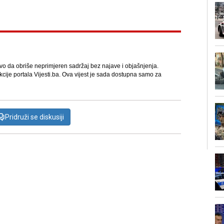
avo da obriše neprimjeren sadržaj bez najave i objašnjenja.
kcije portala Vijesti.ba. Ova vijest je sada dostupna samo za
Pridruži se diskusiji