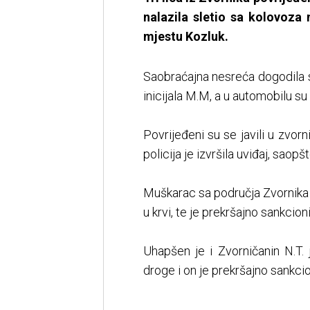
nalazila sletio sa kolovoza
mjestu Kozluk.
Saobraćajna nesreća dogodila se
inicijala M.M, a u automobilu su b
Povrijeđeni su se javili u zvor
policija je izvršila uviđaj, saop
Muškarac sa područja Zvornika i
u krvi, te je prekršajno sankcion
Uhapšen je i Zvorničanin N.T.
droge i on je prekršajno sankcio