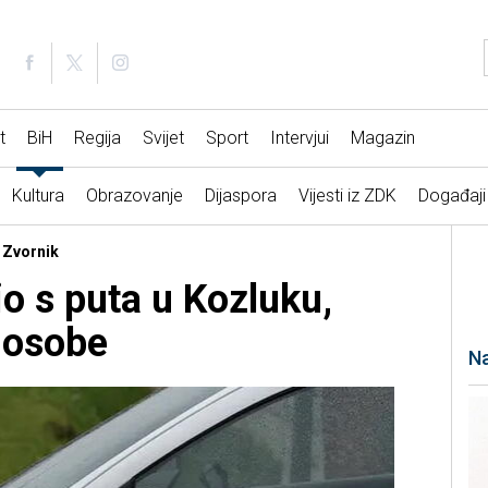
t
BiH
Regija
Svijet
Sport
Intervjui
Magazin
Kultura
Obrazovanje
Dijaspora
Vijesti iz ZDK
Događaji
 Zvornik
o s puta u Kozluku,
i osobe
Na