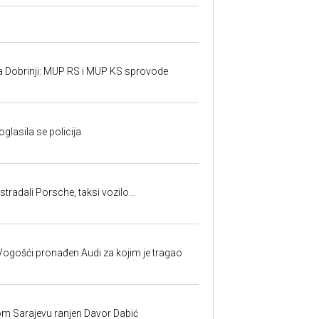
a Dobrinji: MUP RS i MUP KS sprovode
oglasila se policija
tradali Porsche, taksi vozilo...
ogošći pronađen Audi za kojim je tragao
om Sarajevu ranjen Davor Dabić