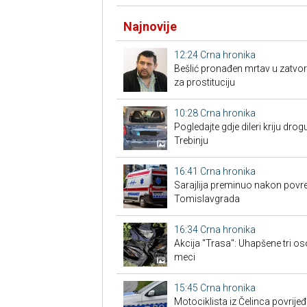
Najnovije
12:24
Crna hronika
Bešlić pronađen mrtav u zatvor
za prostituciju
10:28
Crna hronika
Pogledajte gdje dileri kriju drogu
Trebinju
16:41
Crna hronika
Sarajlija preminuo nakon povre
Tomislavgrada
16:34
Crna hronika
Akcija "Trasa": Uhapšene tri os
meci
15:45
Crna hronika
Motociklista iz Čelinca povrije