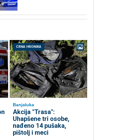
CRNA HRONIKA
Banjaluka
on
Akcija "Trasa":
Uhapšene tri osobe,
nađeno 14 pušaka,
pištolj i meci