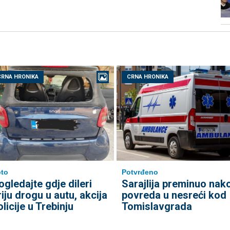
CRNA HRONIKA
CRNA HRONIKA
to
Potvrđeno
ogledajte gdje dileri
Sarajlija preminuo nak
riju drogu u autu, akcija
povreda u nesreći kod
olicije u Trebinju
Tomislavgrada