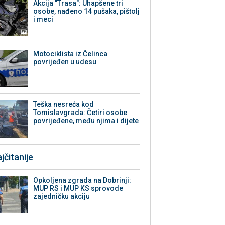
Akcija "Trasa": Uhapšene tri
osobe, nađeno 14 pušaka, pištolj
i meci
Motociklista iz Čelinca
povrijeđen u udesu
Teška nesreća kod
Tomislavgrada: Četiri osobe
povrijeđene, među njima i dijete
jčitanije
Opkoljena zgrada na Dobrinji:
MUP RS i MUP KS sprovode
zajedničku akciju