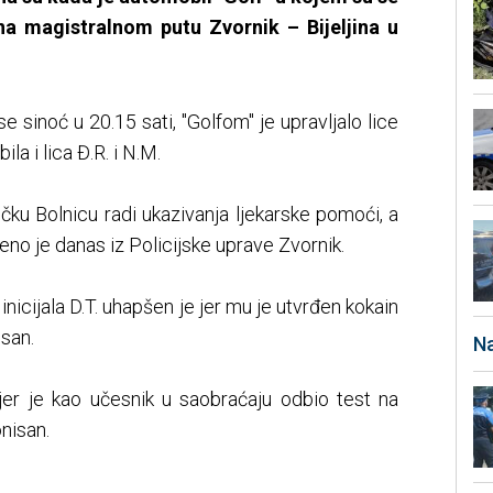
 na magistralnom putu Zvornik – Bijeljina u
 sinoć u 20.15 sati, "Golfom" je upravljalo lice
ila i lica Đ.R. i N.M.
ničku Bolnicu radi ukazivanja ljekarske pomoći, a
šteno je danas iz Policijske uprave Zvornik.
nicijala D.T. uhapšen je jer mu je utvrđen kokain
isan.
Na
 jer je kao učesnik u saobraćaju odbio test na
nisan.