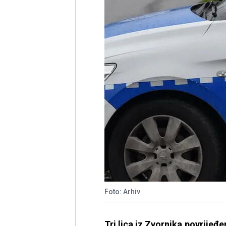
Foto: Arhiv
Tri lica iz Zvornika povrijeđ