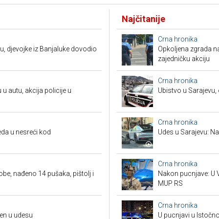
Najčitanije
Crna hronika
u, djevojke iz Banjaluke dovodio
Opkoljena zgrada n
zajedničku akciju
Crna hronika
 u autu, akcija policije u
Ubistvo u Sarajevu, 
Crna hronika
da u nesreći kod
Udes u Sarajevu: Nas
Crna hronika
obe, nađeno 14 pušaka, pištolj i
Nakon pucnjave: U V
MUP RS
Crna hronika
đen u udesu
U pucnjavi u Istočn