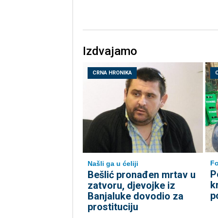
Izdvajamo
CRNA HRONIKA
Fo
Našli ga u ćeliji
P
Bešlić pronađen mrtav u
k
zatvoru, djevojke iz
p
Banjaluke dovodio za
prostituciju