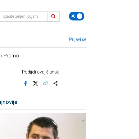
Prijavi se
 / Promo
Podijeli ovaj članak
Facebook
X
Kopiraj link
Više
jnovije