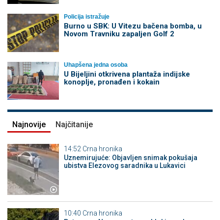
Policija istražuje
Burno u SBK: U Vitezu bačena bomba, u
Novom Travniku zapaljen Golf 2
Uhapšena jedna osoba
​U Bijeljini otkrivena plantaža indijske
konoplje, pronađen i kokain
Najnovije
Najčitanije
14:52
Crna hronika
Uznemirujuće: Objavljen snimak pokušaja
ubistva Elezovog saradnika u Lukavici
10:40
Crna hronika