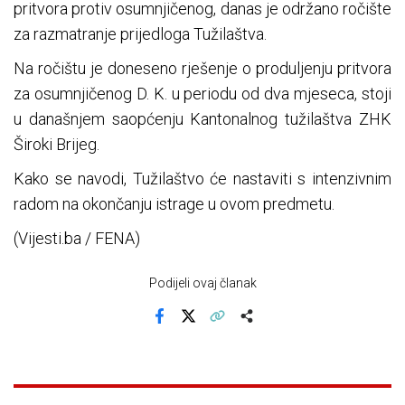
pritvora protiv osumnjičenog, danas je održano ročište
za razmatranje prijedloga Tužilaštva.
Na ročištu je doneseno rješenje o produljenju pritvora
za osumnjičenog D. K. u periodu od dva mjeseca, stoji
u današnjem saopćenju Kantonalnog tužilaštva ZHK
Široki Brijeg.
Kako se navodi, Tužilaštvo će nastaviti s intenzivnim
radom na okončanju istrage u ovom predmetu.
(Vijesti.ba / FENA)
Podijeli ovaj članak
Facebook
X
Kopiraj link
Više