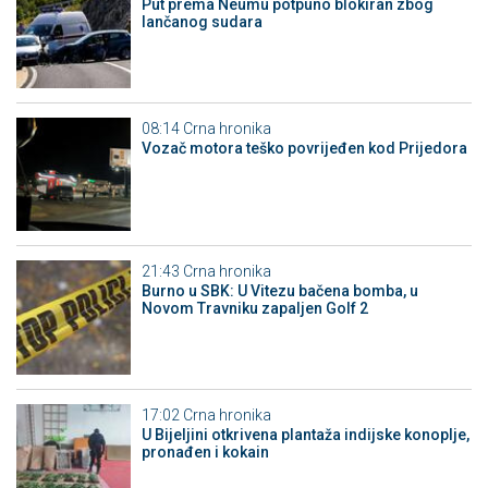
Put prema Neumu potpuno blokiran zbog
lančanog sudara
08:14
Crna hronika
Vozač motora teško povrijeđen kod Prijedora
21:43
Crna hronika
Burno u SBK: U Vitezu bačena bomba, u
Novom Travniku zapaljen Golf 2
17:02
Crna hronika
​U Bijeljini otkrivena plantaža indijske konoplje,
pronađen i kokain