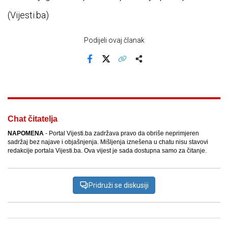
(Vijesti.ba)
Podijeli ovaj članak
Facebook
X
Kopiraj link
Više
Chat čitatelja
NAPOMENA
- Portal Vijesti.ba zadržava pravo da obriše neprimjeren
sadržaj bez najave i objašnjenja. Mišljenja iznešena u chatu nisu stavovi
redakcije portala Vijesti.ba. Ova vijest je sada dostupna samo za čitanje.
Pridruži se diskusiji