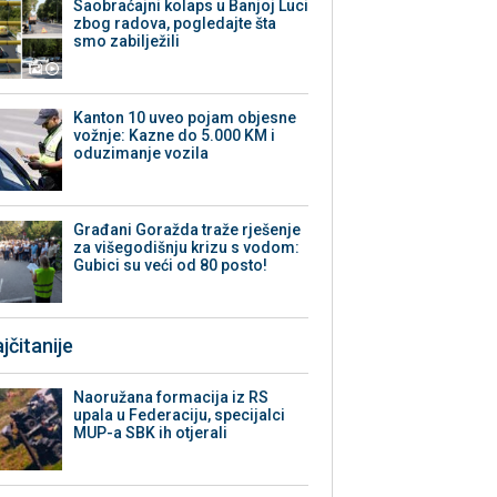
Saobraćajni kolaps u Banjoj Luci
zbog radova, pogledajte šta
smo zabilježili
Kanton 10 uveo pojam objesne
vožnje: Kazne do 5.000 KM i
oduzimanje vozila
Građani Goražda traže rješenje
za višegodišnju krizu s vodom:
Gubici su veći od 80 posto!
jčitanije
Naoružana formacija iz RS
upala u Federaciju, specijalci
MUP-a SBK ih otjerali