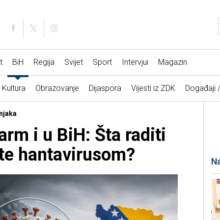
t
BiH
Regija
Svijet
Sport
Intervjui
Magazin
Kultura
Obrazovanje
Dijaspora
Vijesti iz ZDK
Događaji 
čnjaka
larm i u BiH: Šta raditi
ite hantavirusom?
Na