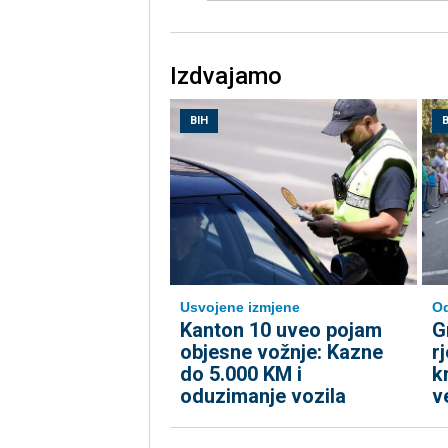
Izdvajamo
BIH
B
Usvojene izmjene
Od
Kanton 10 uveo pojam
G
objesne vožnje: Kazne
r
do 5.000 KM i
k
oduzimanje vozila
v