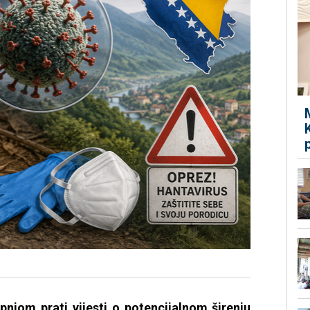
pnjom prati vijesti o potencijalnom širenju