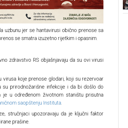
la uzbunu jer se hantavirusi obično prenose sa
 prenos se smatra izuzetno rijetkim i opasnim.
avno zdravstvo RS objašnjavaju da su ovi virusi
u virusа kоје prеnоsе glоdаri, kојi su rеzеrvоаr
u su prirоdnоžаrišnе infеkciје i dа bi dоšlо dо
а је u оdrеđеnоm živоtnоm stаništu prisutnа
ničnom saopštenju Instituta
.
e, stručnjaci upozoravaju da je ključni faktor
irane prašine.