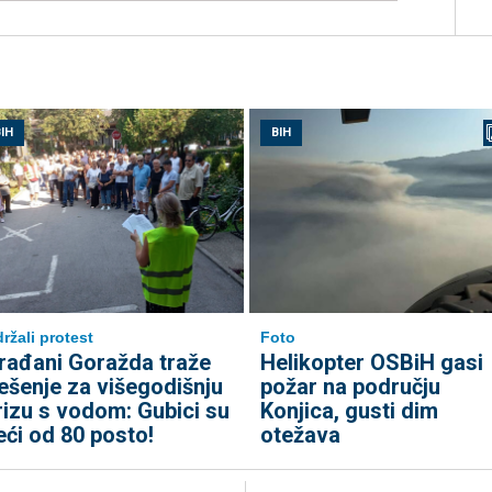
IH
BIH
ržali protest
Foto
rađani Goražda traže
Helikopter OSBiH gasi
ješenje za višegodišnju
požar na području
rizu s vodom: Gubici su
Konjica, gusti dim
eći od 80 posto!
otežava