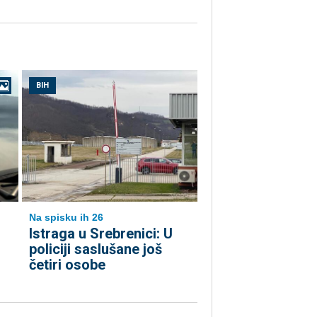
BIH
Na spisku ih 26
Istraga u Srebrenici: U
policiji saslušane još
četiri osobe