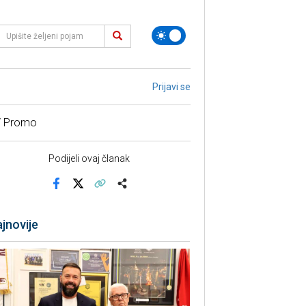
Prijavi se
/ Promo
Podijeli ovaj članak
Facebook
X
Kopiraj link
Više
jnovije