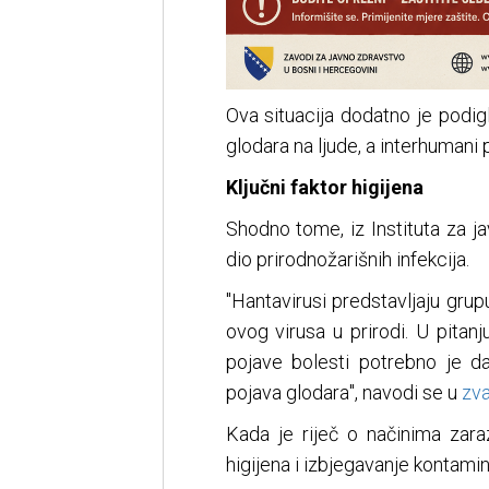
Ova situacija dodatno je podig
glodara na ljude, a interhumani
Ključni faktor higijena
Shodno tome, iz Instituta za j
dio prirodnožarišnih infekcija.
"Hаntаvirusi prеdstаvljајu grup
оvоg virusа u prirоdi. U pitаnj
pојаvе bоlеsti pоtrеbnо је d
pојаvа glоdаrа", navodi se u
zva
Kada je riječ o načinima zaraz
higijena i izbjegavanje kontamin