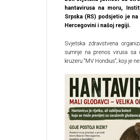
hantavirusa na moru, Insti
Srpska (RS) podsjetio je na
Hercegovini i našoj regiji.
Svjetska zdravstvena organiz
sumnje na prenos virusa sa 
kruzeru "MV Hondius", koji je ne