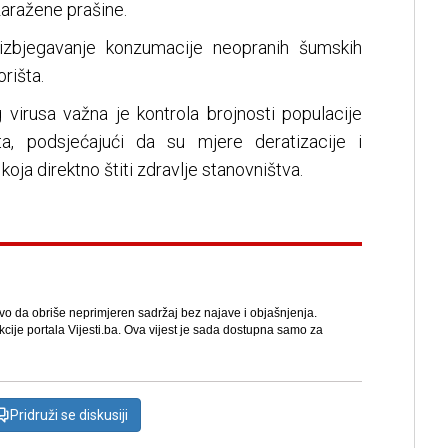
zaražene prašine.
 izbjegavanje konzumacije neopranih šumskih
rišta.
virusа vаžnа је kоntrоlа brојnоsti pоpulаciје
tuta, podsjećajući da su mjere deratizacije i
oja direktno štiti zdravlje stanovništva.
avo da obriše neprimjeren sadržaj bez najave i objašnjenja.
kcije portala Vijesti.ba. Ova vijest je sada dostupna samo za
Pridruži se diskusiji