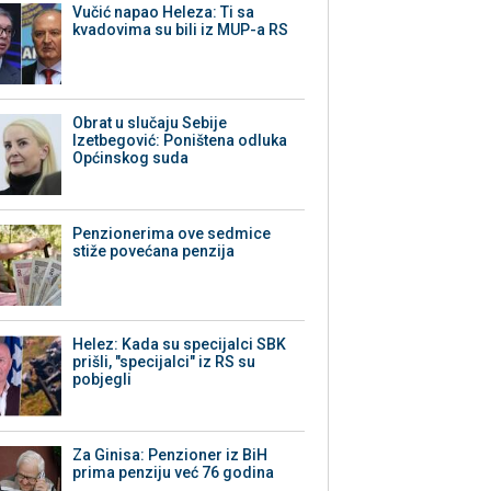
Vučić napao Heleza: Ti sa
kvadovima su bili iz MUP-a RS
Obrat u slučaju Sebije
Izetbegović: Poništena odluka
Općinskog suda
Penzionerima ove sedmice
stiže povećana penzija
Helez: Kada su specijalci SBK
prišli, "specijalci" iz RS su
pobjegli
Za Ginisa: Penzioner iz BiH
prima penziju već 76 godina