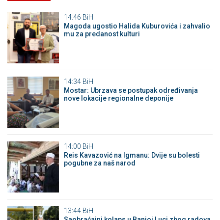
14:46
BiH
Magoda ugostio Halida Kuburovića i zahvalio
mu za predanost kulturi
14:34
BiH
Mostar: Ubrzava se postupak određivanja
nove lokacije regionalne deponije
14:00
BiH
Reis Kavazović na Igmanu: Dvije su bolesti
pogubne za naš narod
13:44
BiH
Saobraćajni kolaps u Banjoj Luci zbog radova,