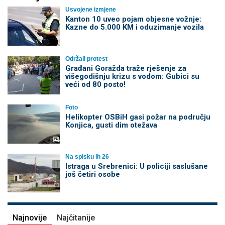
Usvojene izmjene
Kanton 10 uveo pojam objesne vožnje:
Kazne do 5.000 KM i oduzimanje vozila
Održali protest
Građani Goražda traže rješenje za
višegodišnju krizu s vodom: Gubici su
veći od 80 posto!
Foto
Helikopter OSBiH gasi požar na području
Konjica, gusti dim otežava
Na spisku ih 26
Istraga u Srebrenici: U policiji saslušane
još četiri osobe
Najnovije
Najčitanije