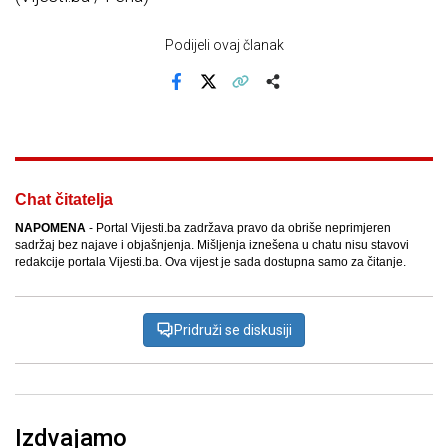
Podijeli ovaj članak
Facebook
X
Kopiraj link
Više
Chat čitatelja
NAPOMENA
- Portal Vijesti.ba zadržava pravo da obriše neprimjeren
sadržaj bez najave i objašnjenja. Mišljenja iznešena u chatu nisu stavovi
redakcije portala Vijesti.ba. Ova vijest je sada dostupna samo za čitanje.
Pridruži se diskusiji
Izdvajamo