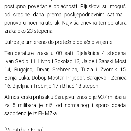
postupno povećanje oblačnosti. Pljuskovi su mogući
od sredine dana prema poslijepodnevnim satima i
ponovo u noći na utorak. Najviša dnevna temperatura
zraka oko 23 stepena.
Jutros je umjereno do pretežno oblačno vrijeme.
Temperature zraka u 08 sati: Bjelašnica 4 stepena,
Ivan Sedlo 11, Livno i Sokolac 13, Jajce i Sanski Most
14, Bugojno, Drvar, Srebrenica, Tuzla i Zvornik 15,
Banja Luka, Doboj, Mostar, Prijedor, Sarajevo i Zenica
16, Bijeljina i Trebinje 17 i Bihać 18 stepeni.
Atmosferski pritisak u Sarajevu iznosio je 937 milibara,
za 5 milibara je niži od normalnog i sporo opada,
saopćeno je iz FHMZ-a.
(Vijesti.ba / Fena)