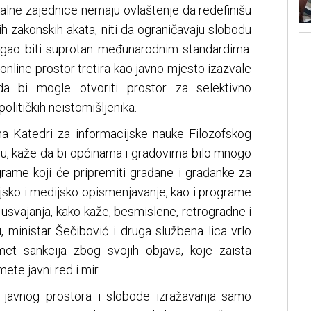
alne zajednice nemaju ovlaštenje da redefinišu
 zakonskih akata, niti da ograničavaju slobodu
mogao biti suprotan međunarodnim standardima.
nline prostor tretira kao javno mjesto izazvale
 da bi mogle otvoriti prostor za selektivno
olitičkih neistomišljenika.
 na Katedri za informacijske nauke Filozofskog
evu, kaže da bi općinama i gradovima bilo mnogo
grame koji će pripremiti građane i građanke za
jsko i medijsko opismenjavanje, kao i programe
usvajanja, kako kaže, besmislene, retrogradne i
, ministar Šečibović i druga službena lica vrlo
met sankcija zbog svojih objava, koje zaista
ete javni red i mir.
a javnog prostora i slobode izražavanja samo