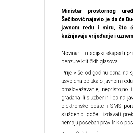
Ministar prostornog ure
Šečibović najavio je da će Bu
javnom redu i miru, što ć
kažnjavaju vrijeđanje i uzne
Novinari i medijski eksperti p
cenzure kritičkih glasova.
Prije više od godinu dana, na 
usvojena odluka o javnom redu i
omalovažavanje, nepristojno i
građana ili službenih lica na 
elektronske pošte i SMS poruka
službenici počeli izdavati pre
nemaju poseban pravilnik o post