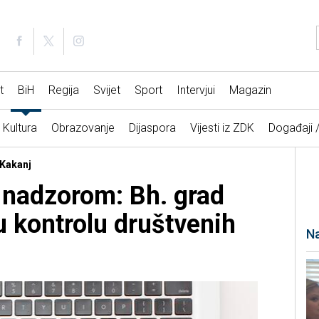
t
BiH
Regija
Svijet
Sport
Intervjui
Magazin
Kultura
Obrazovanje
Dijaspora
Vijesti iz ZDK
Događaji 
 Kakanj
 nadzorom: Bh. grad
u kontrolu društvenih
Na