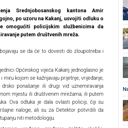
đenja Srednjobosanskog kantona Amir
gojno, po uzoru na Kakanj, usvojiti odluku o
e omogućiti policijskim službenicima da
miravanje putem društvenih mreža.
ribojavaju se da će to dovesti do zloupotreba i
sjednici Općinskog vijeća Kakanj jednoglasno je
 miru kojom se kažnjavaju prijetnje, vrijeđanje,
 drsko ponašanje ili drugi vid uznemiravanja
Na
javnom mjestu ili društvenim mrežama, ili putem
. Ova odluka je dala ovlasti policiji, čiji su
kršajne naloge, ali su za Detektor potvrdili da
upanju niti metodologiju.