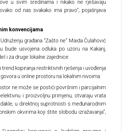
ove u svim sredinama i nikako ne rješavaju
e svako od nas svakako ima pravo”, pojašnjava
nim konvencijama
 u Udruženju građana “Zašto ne” Maida Ćulahović
jnu bude usvojena odluka po uzoru na Kakanj,
el i za druge lokalne zajednice.
trend kopiranja restriktivnih rješenja i uvođenja
” govora u online prostoru na lokalnim nivoima.
prostor ne može se postići površnim i parcijalnim
lektivnu i proizvoljnu primjenu, otvaraju vrata
 dakle, u direktnoj suprotnosti s međunarodnim
nskim okvirima koji štite slobodu izražavanja”,