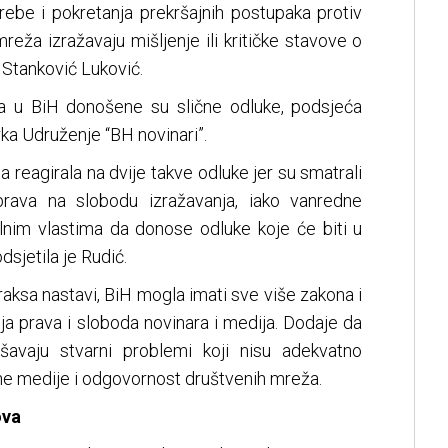
ebe i pokretanja prekršajnih postupaka protiv
eža izražavaju mišljenje ili kritičke stavove o
e Stanković Luković.
a u BiH donošene su slične odluke, podsjeća
ka Udruženje “BH novinari”.
 reagirala na dvije takve odluke jer su smatrali
prava na slobodu izražavanja, iako vanredne
lnim vlastima da donose odluke koje će biti u
dsjetila je Rudić.
raksa nastavi, BiH mogla imati sve više zakona i
ja prava i sloboda novinara i medija. Dodaje da
šavaju stvarni problemi koji nisu adekvatno
line medije i odgovornost društvenih mreža.
ova