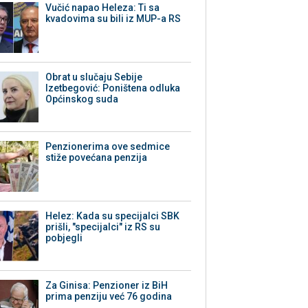
Vučić napao Heleza: Ti sa
kvadovima su bili iz MUP-a RS
Obrat u slučaju Sebije
Izetbegović: Poništena odluka
Općinskog suda
Penzionerima ove sedmice
stiže povećana penzija
Helez: Kada su specijalci SBK
prišli, "specijalci" iz RS su
pobjegli
Za Ginisa: Penzioner iz BiH
prima penziju već 76 godina