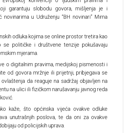
Evropskoj konvenciji o ljudskim pravima i
ji garantuju slobodu govora, mišljenja je i
ć novinarima u Udruženju “BH novinari” Mirna
kih odluka kojima se online prostor tretira kao
o se političke i društvene tenzije pokušavaju
stemskim mjerama.
ve o digitalnim pravima, medijskoj pismenosti i
 od govora mržnje ili prijetnji, pribjegava se
a ovlaštenja da reaguje na sadržaj objavljen na
entu na ulici ili fizičkom narušavanju javnog reda
uković.
ako kaže, što općinska vijeća ovakve odluke
ava unutrašnjih poslova, te da oni za ovakve
obijaju od policijskih uprava.