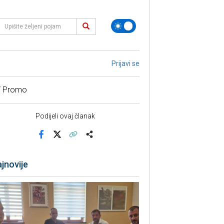
Prijavi se
/ Promo
Podijeli ovaj članak
Facebook
X
Kopiraj link
Više
jnovije