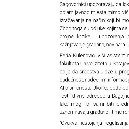
Sagovornici upozoravaju da lok
pojam javnog mjesta mimo viših
izražavanja na način koji bi 
Zbog toga su odluke kojima se o
brojne kritike i upozorenja
kažnjavanje građana, novinara i p
Feđa Kulenović, viši asistent
fakulteta Univerziteta u Saraj
bolje da sredstva ulože u pro
budućnost, nudeći im informaci
AI pismenosti. Ukoliko dođe do 
restriktivne odredbe u Bugojnu
lako mogli bi sami biti pred
uznemiravaju građane i time rem
“Ovakva nastojanja regulisanj