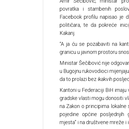
Amir Šečibović, ministar pro
povratka i stambenih posl
Facebook profilu napisao je 
političara, te da pokreće ini
Kakanj.
“A ja ću se pozabaviti na kan
granicu u javnom prostoru snose
Ministar Šečibović nije odgovar
u Bugojnu rukovodioci mijenjaju
da to prolazi bez ikakvih posljed
Kantoni u Federaciji BiH imaju 
gradske vlasti mogu donositi vl
na Zakon o principima lokalne
pojedine općine posljednjih g
mjesta” i na društvene mreže i i