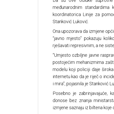
Da su ove odluke suprotne 
međunarodnim standardima ko
koordinatorica Linije za pomo
Stanković Luković.
Ona upozorava da izmjene općins
“javno mjesto” pokazuju kolik
rješavati represivnim, a ne si
“Umjesto ozbiljne javne raspra
postojećim mehanizmima zaštite
modelu koji policiji daje širok
internetu kao da je riječ o incid
i mira”, pojasnila je Stanković L
Posebno je zabrinjavajuće, k
donose bez znanja ministarst
izmjene saznaju iz biltena koje d