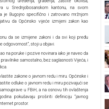
stornog uređenja, građenja, zaštite okoliša,
ova u Srednjobosanskom kantonu, na svom
da je Bugojno specifično i zatrovano mržnjom
cijativu da Općinsko vijeće izmijeni zakon kao
tonu da se izmijene zakoni i da svi koji pređu
 odgovornost”, stoji u objavi.
ao na poruke i pozive novinara iako je naveo da
 pravilnike samostalno, bez saglasnosti Vijeća, i
ica.
vlastite zakone o javnom redu i miru. Općinske i
astite odluke o javnom redu i miru pozivajući se
 samouprave u FBiH, a na osnovu tih ovlaštenja
odina pokušavaju proširiti definiciju “javnog
nternet prostor.