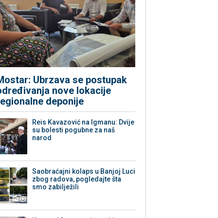
Mostar: Ubrzava se postupak
određivanja nove lokacije
regionalne deponije
Reis Kavazović na Igmanu: Dvije
su bolesti pogubne za naš
narod
Saobraćajni kolaps u Banjoj Luci
zbog radova, pogledajte šta
smo zabilježili