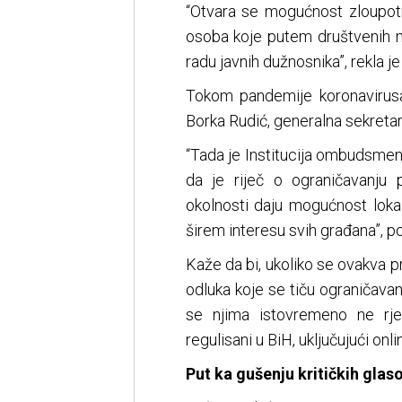
“Otvara se mogućnost zloupotr
osoba koje putem društvenih mr
radu javnih dužnosnika”, rekla j
Tokom pandemije koronavirus
Borka Rudić, generalna sekretar
“Tada je Institucija ombudsmena
da je riječ o ograničavanju 
okolnosti daju mogućnost loka
širem interesu svih građana”, po
Kaže da bi, ukoliko se ovakva p
odluka koje se tiču ograničavan
se njima istovremeno ne rje
regulisani u BiH, uključujući on
Put ka gušenju kritičkih glas