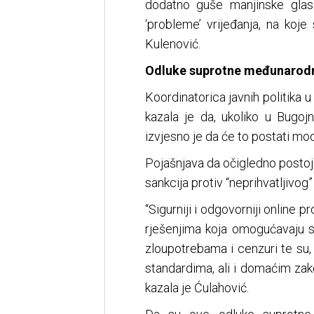
dodatno guše manjinske glas
‘probleme’ vrijeđanja, na koj
Kulenović.
Odluke suprotne međunarod
Koordinatorica javnih politika
kazala je da, ukoliko u Bugo
izvjesno je da će to postati mod
Pojašnjava da očigledno postoji 
sankcija protiv “neprihvatljivog
“Sigurniji i odgovorniji online 
rješenjima koja omogućavaju se
zloupotrebama i cenzuri te su,
standardima, ali i domaćim zako
kazala je Ćulahović.