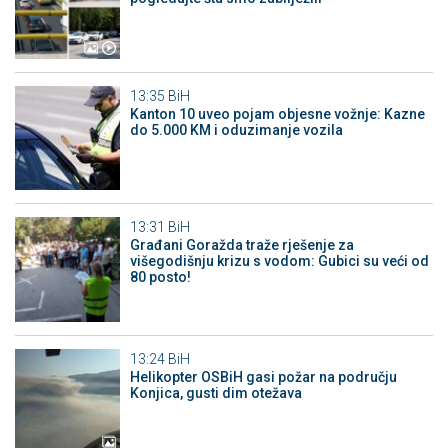
13:35
BiH
Kanton 10 uveo pojam objesne vožnje: Kazne
do 5.000 KM i oduzimanje vozila
13:31
BiH
Građani Goražda traže rješenje za
višegodišnju krizu s vodom: Gubici su veći od
80 posto!
13:24
BiH
Helikopter OSBiH gasi požar na području
Konjica, gusti dim otežava