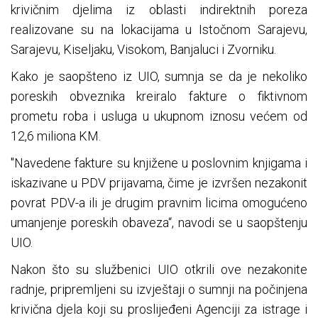
krivičnim djelima iz oblasti indirektnih poreza
realizovane su na lokacijama u Istočnom Sarajevu,
Sarajevu, Kiseljaku, Visokom, Banjaluci i Zvorniku.
Kako je saopšteno iz UIO, sumnja se da je nekoliko
poreskih obveznika kreiralo fakture o fiktivnom
prometu roba i usluga u ukupnom iznosu većem od
12,6 miliona KM.
"Navedene fakture su knjižene u poslovnim knjigama i
iskazivane u PDV prijavama, čime je izvršen nezakonit
povrat PDV-a ili je drugim pravnim licima omogućeno
umanjenje poreskih obaveza“, navodi se u saopštenju
UIO.
Nakon što su službenici UIO otkrili ove nezakonite
radnje, pripremljeni su izvještaji o sumnji na počinjena
krivična djela koji su proslijeđeni Agenciji za istrage i