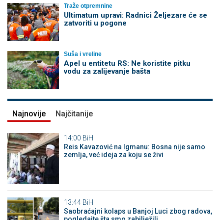
Traže otpremnine
Ultimatum upravi: Radnici Željezare će se
zatvoriti u pogone
Suša i vreline
Apel u entitetu RS: Ne koristite pitku
vodu za zalijevanje bašta
Najnovije
Najčitanije
14:00
BiH
Reis Kavazović na Igmanu: Bosna nije samo
zemlja, već ideja za koju se živi
13:44
BiH
Saobraćajni kolaps u Banjoj Luci zbog radova,
pogledajte šta smo zabilježili