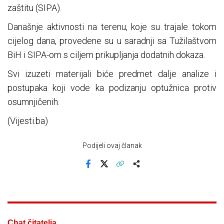
zaštitu (SIPA).
Današnje aktivnosti na terenu, koje su trajale tokom
cijelog dana, provedene su u saradnji sa Tužilaštvom
BiH i SIPA-om s ciljem prikupljanja dodatnih dokaza.
Svi izuzeti materijali biće predmet dalje analize i
postupaka koji vode ka podizanju optužnica protiv
osumnjičenih.
(Vijesti.ba)
Podijeli ovaj članak
Facebook
X
Kopiraj link
Više
Chat čitatelja