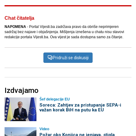
Chat čitatelja
NAPOMENA
- Portal Vijesti.ba zadržava pravo da obriše neprimjeren
sadržaj bez najave i objašnjenja. Mišljenja iznešena u chatu nisu stavovi
redakcije portala Vijesti.ba. Ova vijest je sada dostupna samo za čitanje.
Pridruži se diskusiji
Izdvajamo
Šef delegacije EU
Soreca: Zahtjev za pristupanje SEPA-i
važan korak BiH na putu ka EU
Video
Požar oko Konjica ne jenjava, stigla