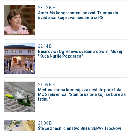
23:12
BiH
Američki kongresmeni pozvali Trumpa da
uvede sankcije zvaničnicima iz RS
22:14
BiH
Bećirović i Ogrešević svečano otvorili Muzej
"Kuća Nurije Pozderca"
21:59
BiH
Međunarodna komisija za nestale podržala
MC Srebrenica: "Stanite uz one koji se bore za
istinu"
21:06
BiH
Šta će značiti članstvo BiH u SEPA? Troškovi