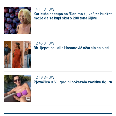
14:11
SHOW
Karleuša nastupa na "Danima šljive", za budžet
može da se kupi skoro 200 tona šljive
12:45
SHOW
Bh. ljepotica Laila Hasanović očarala na pisti
12:19
SHOW
Pjevačica u 61. godini pokazala zavidnu figuru