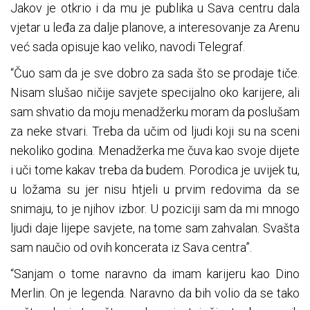
Jakov je otkrio i da mu je publika u Sava centru dala
vjetar u leđa za dalje planove, a interesovanje za Arenu
već sada opisuje kao veliko, navodi Telegraf.
“Čuo sam da je sve dobro za sada što se prodaje tiče.
Nisam slušao ničije savjete specijalno oko karijere, ali
sam shvatio da moju menadžerku moram da poslušam
za neke stvari. Treba da učim od ljudi koji su na sceni
nekoliko godina. Menadžerka me čuva kao svoje dijete
i uči tome kakav treba da budem. Porodica je uvijek tu,
u ložama su jer nisu htjeli u prvim redovima da se
snimaju, to je njihov izbor. U poziciji sam da mi mnogo
ljudi daje lijepe savjete, na tome sam zahvalan. Svašta
sam naučio od ovih koncerata iz Sava centra”.
“Sanjam o tome naravno da imam karijeru kao Dino
Merlin. On je legenda. Naravno da bih volio da se tako