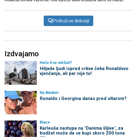
redakcije portala Vijesti.ba. Ova vijest je sada dostupna samo za čitanje.
Pridruži se diskusiji
Izdvajamo
Hoće li se održati?
Hiljade ljudi ispred crkve čeka Ronaldovo
vjenčanje, ali par nije tu!
Na Madeiri
Ronaldo i Georgina danas pred oltarom?
Blace
Karleuša nastupa na "Danima šljive", za
budžet može da se kupi skoro 200 tona