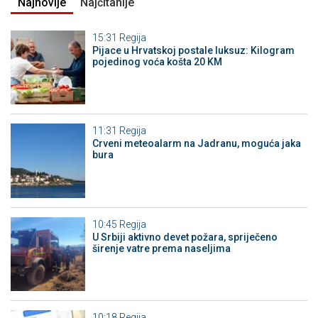
Najnovije
Najčitanije
15:31
Regija
Pijace u Hrvatskoj postale luksuz: Kilogram
pojedinog voća košta 20 KM
11:31
Regija
Crveni meteoalarm na Jadranu, moguća jaka
bura
10:45
Regija
U Srbiji aktivno devet požara, spriječeno
širenje vatre prema naseljima
10:18
Regija