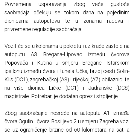
Povremena usporavanja zbog veće gustoće
saobraćaja očekuju se tokom dana na pojedinim
dionicama autoputeva te u zonama radova i
privremene regulacije saobraćaja.
Vozit će se u kolonama u pokretu i uz kraće zastoje na
autoputu A3 Bregana-Lipovac između čvorova
Popovača i Kutina u smjeru Bregane, Istarskom
ipsilonu između čvora i tunela Učka, brzoj cesti Solin-
Klis (DC1), zagrebačkoj (A3) i riječkoj (A7) obilaznici te
na više dionica Ličke (DC1) i Jadranske (DC8)
magistrale. Potreban je dodatan oprez i strpljenje.
Zbog saobraćajne nesreće na autoputu A1 između
čvora Ogulin i čvora Bosiljevo 2 u smjeru Zagreba vozi
se uz ograničenje brzine od 60 kilometara na sat, a