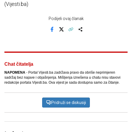
(Vijesti.ba)
Podijeli ovaj članak
Facebook
X
Kopiraj link
Više
Chat čitatelja
NAPOMENA
- Portal Vijesti.ba zadržava pravo da obriše neprimjeren
sadržaj bez najave i objašnjenja. Mišljenja iznešena u chatu nisu stavovi
redakcije portala Vijesti.ba. Ova vijest je sada dostupna samo za čitanje.
Pridruži se diskusiji