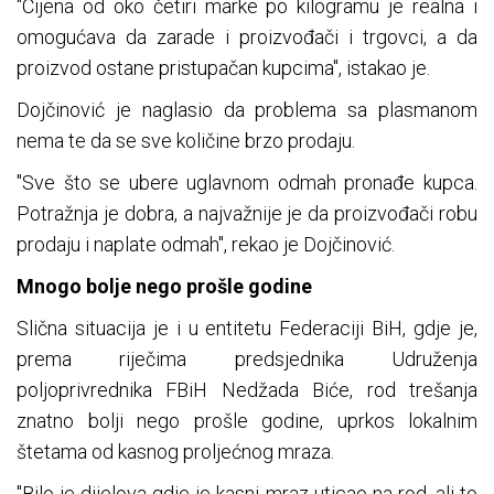
"Cijena od oko četiri marke po kilogramu je realna i
omogućava da zarade i proizvođači i trgovci, a da
proizvod ostane pristupačan kupcima", istakao je.
Dojčinović je naglasio da problema sa plasmanom
nema te da se sve količine brzo prodaju.
"Sve što se ubere uglavnom odmah pronađe kupca.
Potražnja je dobra, a najvažnije je da proizvođači robu
prodaju i naplate odmah", rekao je Dojčinović.
Mnogo bolje nego prošle godine
Slična situacija je i u entitetu Federaciji BiH, gdje je,
prema riječima predsjednika Udruženja
poljoprivrednika FBiH Nedžada Biće, rod trešanja
znatno bolji nego prošle godine, uprkos lokalnim
štetama od kasnog proljećnog mraza.
"Bilo je dijelova gdje je kasni mraz uticao na rod, ali to