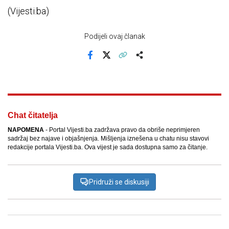
(Vijesti.ba)
Podijeli ovaj članak
Facebook
X
Kopiraj link
Više
Chat čitatelja
NAPOMENA
- Portal Vijesti.ba zadržava pravo da obriše neprimjeren
sadržaj bez najave i objašnjenja. Mišljenja iznešena u chatu nisu stavovi
redakcije portala Vijesti.ba. Ova vijest je sada dostupna samo za čitanje.
Pridruži se diskusiji