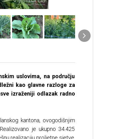
nskim uslovima, na području
dležni kao glavne razloge za
 sve izraženiji odlazak radno
lanskog kantona, ovogodišnjim
. Realizovano je ukupno 34.425
šnu realizaciju proljetne sjetve,