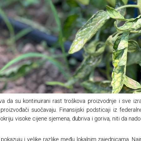
a da su kontinuirani rast troškova proizvodnje i sve izr
proizvođači suočavaju. Finansijski podsticaji iz federal
pokriju visoke cijene sjemena, đubriva i goriva, niti da na
okazuju i velike razlike među lokalnim zajednicama. Najni