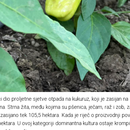
 dio proljetne sjetve otpada na kukuruz, koji je zasijan na
a. Strna žita, među kojima su pšenica, ječam, raž i zob, 
 zasijano tek 105,5 hektara. Kada je riječ o proizvodnji pov
hektara. U ovoj kategoriji dominantna kultura ostaje krompi