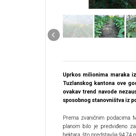
Uprkos milionima maraka iz
Tuzlanskog kantona ove godi
ovakav trend navode nezausta
sposobnog stanovništva iz po
Prema zvaničnim podacima Min
planom bilo je predviđeno zas
hektara, što predstavlja 94,74 p