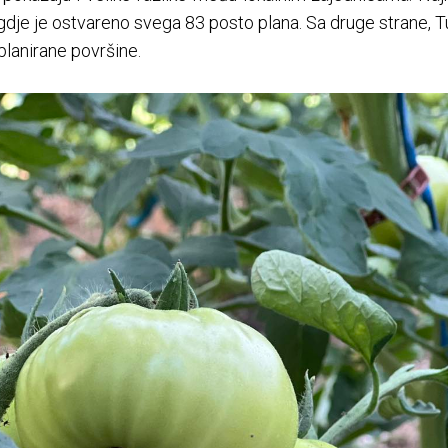
 gdje je ostvareno svega 83 posto plana. Sa druge strane, Tu
planirane površine.