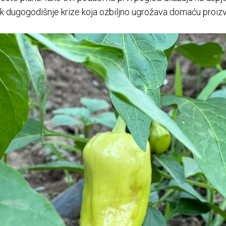
vak dugogodišnje krize koja ozbiljno ugrožava domaću proiz