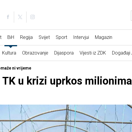
t
BiH
Regija
Svijet
Sport
Intervjui
Magazin
Kultura
Obrazovanje
Dijaspora
Vijesti iz ZDK
Događaji
omaže ni vrijeme
u TK u krizi uprkos milionim