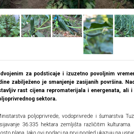
dvojenim za podsticaje i izuzetno povoljnim vreme
ne zabilježeno je smanjenje zasijanih površina. Na
vljiv rast cijena repromaterijala i energenata, ali i
ljoprivrednog sektora.
istarstva poljoprivrede, vodoprivrede i šumarstva Tuz
ijavanje 36.335 hektara zemljišta različitim kulturama
osto plana. Iako ovi podaci na prvi pogled ukazuju na uspje