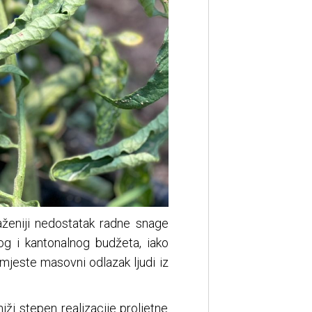
aženiji nedostatak radne snage
nog i kantonalnog budžeta, iako
domjeste masovni odlazak ljudi iz
ži stepen realizacije proljetne