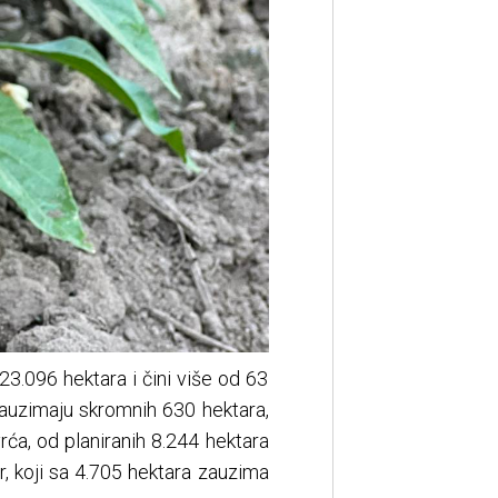
 23.096 hektara i čini više od 63
zauzimaju skromnih 630 hektara,
rća, od planiranih 8.244 hektara
r, koji sa 4.705 hektara zauzima