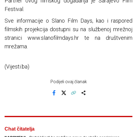
Partner ovog filmskog događanja je Sarajevo Film
Festival.
Sve informacije o Slano Film Days, kao i raspored
filmskih projekcija dostupni su na službenoj mrežnoj
stranici www.slanofilmdays.hr te na društvenim
mrežama.
(Vijesti.ba)
Podijeli ovaj članak
Facebook
X
Kopiraj link
Više
Chat čitatelja