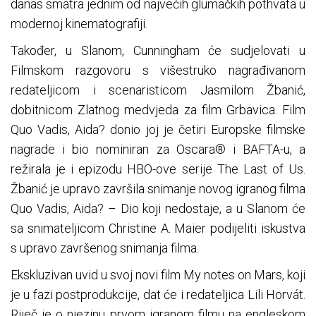
danas smatra jednim od najvećih glumačkih pothvata u
modernoj kinematografiji.
Također, u Slanom, Cunningham će sudjelovati u
Filmskom razgovoru s višestruko nagrađivanom
redateljicom i scenaristicom Jasmilom Žbanić,
dobitnicom Zlatnog medvjeda za film Grbavica. Film
Quo Vadis, Aida? donio joj je četiri Europske filmske
nagrade i bio nominiran za Oscara® i BAFTA-u, a
režirala je i epizodu HBO-ove serije The Last of Us.
Žbanić je upravo završila snimanje novog igranog filma
Quo Vadis, Aida? – Dio koji nedostaje, a u Slanom će
sa snimateljicom Christine A. Maier podijeliti iskustva
s upravo završenog snimanja filma.
Ekskluzivan uvid u svoj novi film My notes on Mars, koji
je u fazi postprodukcije, dat će i redateljica Lili Horvát.
Riječ je o njezinu prvom igranom filmu na engleskom