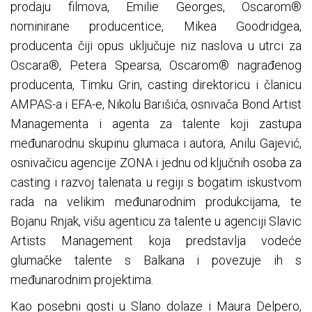
prodaju filmova, Emilie Georges, Oscarom®
nominirane producentice, Mikea Goodridgea,
producenta čiji opus uključuje niz naslova u utrci za
Oscara®, Petera Spearsa, Oscarom® nagrađenog
producenta, Timku Grin, casting direktoricu i članicu
AMPAS-a i EFA-e, Nikolu Barišića, osnivača Bond Artist
Managementa i agenta za talente koji zastupa
međunarodnu skupinu glumaca i autora, Anilu Gajević,
osnivačicu agencije ZONA i jednu od ključnih osoba za
casting i razvoj talenata u regiji s bogatim iskustvom
rada na velikim međunarodnim produkcijama, te
Bojanu Rnjak, višu agenticu za talente u agenciji Slavic
Artists Management koja predstavlja vodeće
glumačke talente s Balkana i povezuje ih s
međunarodnim projektima.
Kao posebni gosti u Slano dolaze i Maura Delpero,