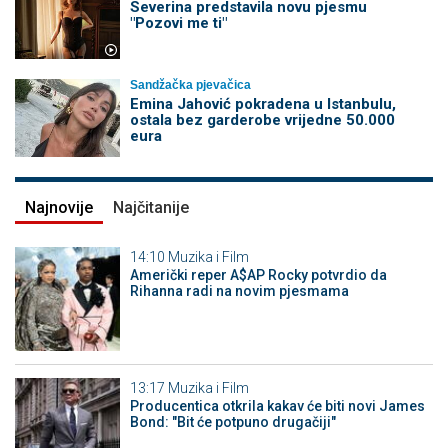
Severina predstavila novu pjesmu
"Pozovi me ti"
Sandžačka pjevačica
Emina Jahović pokradena u Istanbulu,
ostala bez garderobe vrijedne 50.000
eura
Najnovije
Najčitanije
14:10
Muzika i Film
Američki reper A$AP Rocky potvrdio da
Rihanna radi na novim pjesmama
13:17
Muzika i Film
Producentica otkrila kakav će biti novi James
Bond: "Bit će potpuno drugačiji"