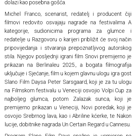
dolazi kao posebna gošća.
Michel Franco, scenarist, redatelj i producent čiji
filmovi redovito osvajaju nagrade na festivalima A
kategorije, sudionicima programa za glumce i
redatelje u Razgovoru o karijeri približit će svoj način
pripovijedanja i stvaranja prepoznatljivog autorskog
stila. Njegov posljednji igrani film Snovi premijerno je
prikazan na Berlinaleu 2025., a bogata filmografija
uključuje i Sjećanje, film u kojem glavnu ulogu igra gost
Slano Film Daysa Peter Sarsgaard, koji je za tu ulogu
na Filmskom festivalu u Veneciji osvojio Volpi Cup za
najboljeg glumca, potom Zalazak sunca, koji je
premijerno prikazan u Veneciji, Novi poredak, koji je
osvojio Srebrnog lava, kao i Abriline kćerke, te Nakon
lucije, dobitnike nagrada Un Certain Regard u Cannesu.
Program Slano Film Days snažno je usmjeren na