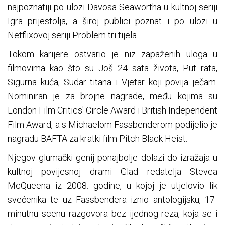
najpoznatiji po ulozi Davosa Seawortha u kultnoj seriji
Igra prijestolja, a široj publici poznat i po ulozi u
Netflixovoj seriji Problem tri tijela.
Tokom karijere ostvario je niz zapaženih uloga u
filmovima kao što su Još 24 sata života, Put rata,
Sigurna kuća, Sudar titana i Vjetar koji povija ječam.
Nominiran je za brojne nagrade, među kojima su
London Film Critics' Circle Award i British Independent
Film Award, a s Michaelom Fassbenderom podijelio je
nagradu BAFTA za kratki film Pitch Black Heist.
Njegov glumački genij ponajbolje dolazi do izražaja u
kultnoj povijesnoj drami Glad redatelja Stevea
McQueena iz 2008. godine, u kojoj je utjelovio lik
svećenika te uz Fassbendera iznio antologijsku, 17-
minutnu scenu razgovora bez ijednog reza, koja se i