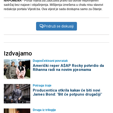
NAPOMENA
- Portal Vijesti.ba zadržava pravo da obriše neprimjeren
sadržaj bez najave i objašnjenja. Mišljenja iznešena u chatu nisu stavovi
redakcije portala Vijesti.ba. Ova vijest je sada dostupna samo za čitanje.
Pridruži se diskusiji
Izdvajamo
Dugoočekivani povratak
Američki reper A$AP Rocky potvrdio da
Rihanna radi na novim pjesmama
Potraga traje
Producentica otkrila kakav će biti novi
James Bond: "Bit će potpuno drugačiji"
Druga iz trilogije