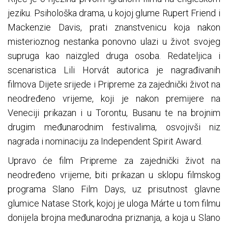
jeziku. Psihološka drama, u kojoj glume Rupert Friend i
Mackenzie Davis, prati znanstvenicu koja nakon
misterioznog nestanka ponovno ulazi u život svojeg
supruga kao naizgled druga osoba. Redateljica i
scenaristica Lili Horvát autorica je nagrađivanih
filmova Dijete srijede i Pripreme za zajednički život na
neodređeno vrijeme, koji je nakon premijere na
Veneciji prikazan i u Torontu, Busanu te na brojnim
drugim međunarodnim festivalima, osvojivši niz
nagrada i nominaciju za Independent Spirit Award.
Upravo će film Pripreme za zajednički život na
neodređeno vrijeme, biti prikazan u sklopu filmskog
programa Slano Film Days, uz prisutnost glavne
glumice Natase Stork, kojoj je uloga Márte u tom filmu
donijela brojna međunarodna priznanja, a koja u Slano