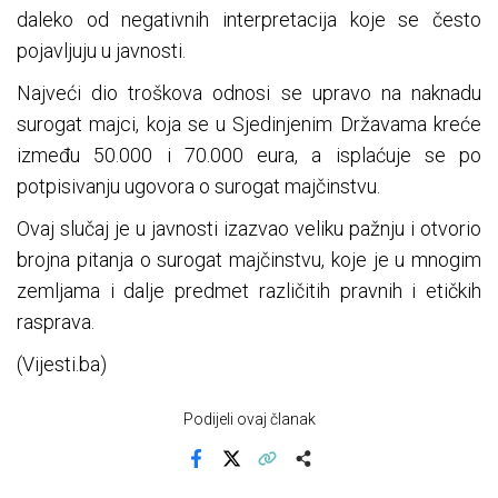
daleko od negativnih interpretacija koje se često
pojavljuju u javnosti.
Najveći dio troškova odnosi se upravo na naknadu
surogat majci, koja se u Sjedinjenim Državama kreće
između 50.000 i 70.000 eura, a isplaćuje se po
potpisivanju ugovora o surogat majčinstvu.
Ovaj slučaj je u javnosti izazvao veliku pažnju i otvorio
brojna pitanja o surogat majčinstvu, koje je u mnogim
zemljama i dalje predmet različitih pravnih i etičkih
rasprava.
(Vijesti.ba)
Podijeli ovaj članak
Facebook
X
Kopiraj link
Više