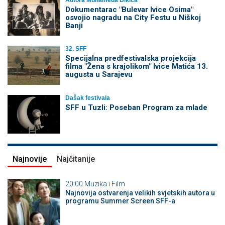
Autora Muhameda Bikića
Dokumentarac "Bulevar Ivice Osima"
osvojio nagradu na City Festu u Niškoj
Banji
32. SFF
Specijalna predfestivalska projekcija
filma "Žena s krajolikom" Ivice Matića 13.
augusta u Sarajevu
Dašak festivala
SFF u Tuzli: Poseban Program za mlade
Najnovije
Najčitanije
20:00
Muzika i Film
Najnovija ostvarenja velikih svjetskih autora u
programu Summer Screen SFF-a