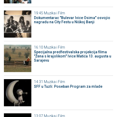
19:45
Muzika i Film
Dokumentarac "Bulevar Ivice Osima" osvojio
nagradu na City Festu u Niškoj Banji
16:10
Muzika i Film
Specijalna predfestivalska projekcija filma
"Žena s krajolikom" Ivice Matića 13. augusta u
Sarajevu
14:31
Muzika i Film
SFF u Tuzli: Poseban Program za mlade
13:07
Muzika i Film