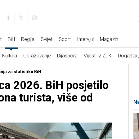
t
BiH
Regija
Svijet
Sport
Intervjui
Magazin
Kultura
Obrazovanje
Dijaspora
Vijesti iz ZDK
Događaji
ija za statistiku BiH
ca 2026. BiH posjetilo
ona turista, više od
Na