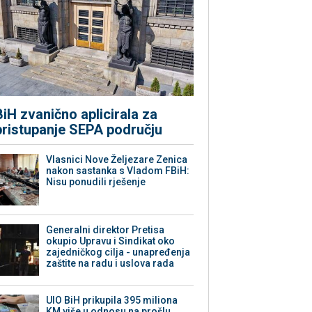
BiH zvanično aplicirala za
pristupanje SEPA području
Vlasnici Nove Željezare Zenica
nakon sastanka s Vladom FBiH:
Nisu ponudili rješenje
Generalni direktor Pretisa
okupio Upravu i Sindikat oko
zajedničkog cilja - unapređenja
zaštite na radu i uslova rada
UIO BiH prikupila 395 miliona
KM više u odnosu na prošlu