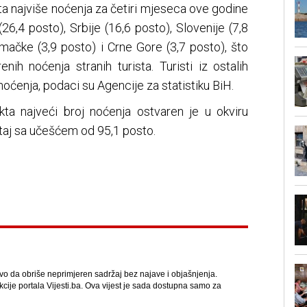
ista najviše noćenja za četiri mjeseca ove godine
 (26,4 posto), Srbije (16,6 posto), Slovenije (7,8
emačke (3,9 posto) i Crne Gore (3,7 posto), što
nih noćenja stranih turista. Turisti iz ostalih
noćenja, podaci su Agencije za statistiku BiH.
ta najveći broj noćenja ostvaren je u okviru
eštaj sa učešćem od 95,1 posto.
avo da obriše neprimjeren sadržaj bez najave i objašnjenja.
kcije portala Vijesti.ba. Ova vijest je sada dostupna samo za