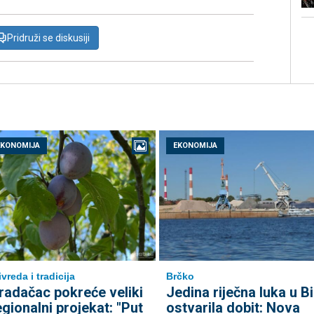
Pridruži se diskusiji
EKONOMIJA
EKONOMIJA
ivreda i tradicija
Brčko
radačac pokreće veliki
Jedina riječna luka u B
egionalni projekat: "Put
ostvarila dobit: Nova