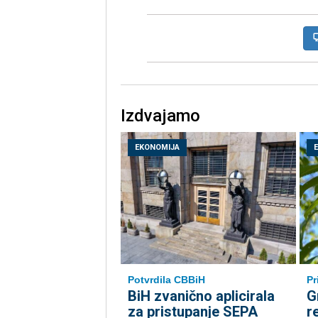
Izdvajamo
EKONOMIJA
Potvrdila CBBiH
Pr
BiH zvanično aplicirala
G
za pristupanje SEPA
r