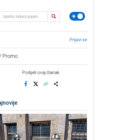
Prijavi se
 / Promo
Podijeli ovaj članak
Facebook
X
Kopiraj link
Više
jnovije