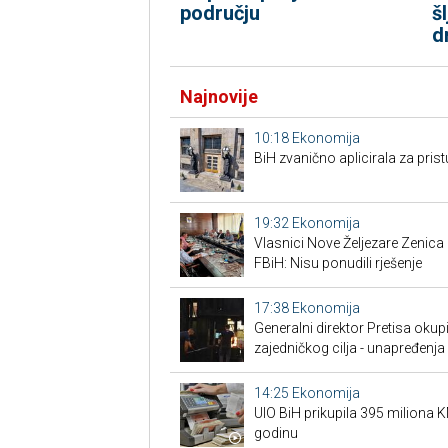
području
š
d
Najnovije
10:18
Ekonomija
BiH zvanično aplicirala za pri
19:32
Ekonomija
Vlasnici Nove Željezare Zenic
FBiH: Nisu ponudili rješenje
17:38
Ekonomija
Generalni direktor Pretisa okup
zajedničkog cilja - unapređenja 
14:25
Ekonomija
UIO BiH prikupila 395 miliona 
godinu