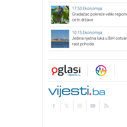
17:50
Ekonomija
Gradačac pokreće veliki regional
će tri države
10:15
Ekonomija
Jedina riječna luka u BiH ostvar
rast prihoda