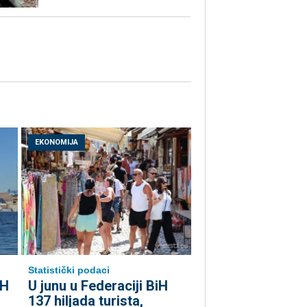
EKONOMIJA
Statistički podaci
iH
U junu u Federaciji BiH
137 hiljada turista,