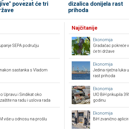
ljive" povezat će tri
dizalica donijela rast
ržave
prihoda
Najčitanije
Ekonomija
stupanje SEPA području
Gradačac pokreće vel
će tri države
Ekonomija
a nakon sastanka s Vladom
Jedina riječna luka u
rast prihoda
Ekonomija
io Upravu i Sindikat oko
UIO BiH prikupila 3
zaštite na radu i uslova rada
godinu
Ekonomija
KM više u odnosu na prošlu
BiH zvanično aplici