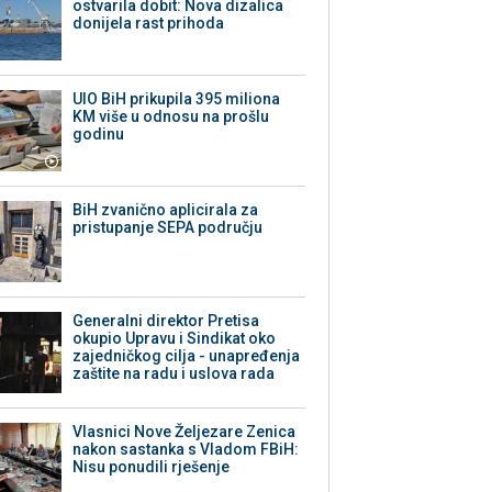
ostvarila dobit: Nova dizalica
donijela rast prihoda
UIO BiH prikupila 395 miliona
KM više u odnosu na prošlu
godinu
BiH zvanično aplicirala za
pristupanje SEPA području
Generalni direktor Pretisa
okupio Upravu i Sindikat oko
zajedničkog cilja - unapređenja
zaštite na radu i uslova rada
Vlasnici Nove Željezare Zenica
nakon sastanka s Vladom FBiH:
Nisu ponudili rješenje