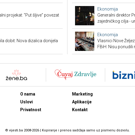
Ekonomija
ni projekat: "Put šljive" povezat
Generalni direktor P
zajedničkog cilja - 
Ekonomija
ila dobit: Nova dizalica donijela
Vlasnici Nove Želj
FBiH: Nisu ponudili 
O nama
Marketing
Uslovi
Aplikacije
Privatnost
Kontakt
© vijesti.ba 2008-2026 | Kopiranje i prenos sadržaja samo uz pismenu dozvolu.