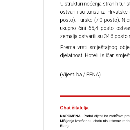
U strukturi noćenja stranih tur
ostvarili su turisti iz: Hrvatske
posto), Turske (7,0 posto), Nj
ukupno čini 65,4 posto ostvare
zemalja ostvarili su 34,6 posto 
Prema vrsti smještajnog objek
djelatnosti Hoteli i sličan smj
(Vijesti.ba / FENA)
Chat čitatelja
NAPOMENA
- Portal Vijesti.ba zadržava pr
Mišljenja iznešena u chatu nisu stavovi reda
čitanje.