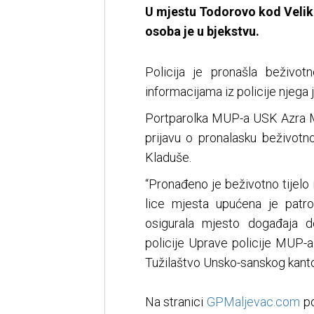
U mjestu Todorovo kod Velike
osoba je u bjekstvu.
Policija je pronašla beživo
informacijama iz policije njega
Portparolka MUP-a USK Azra Malk
prijavu o pronalasku beživot
Kladuše.
“Pronađeno je beživotno tijel
lice mjesta upućena je patrol
osigurala mjesto događaja do 
policije Uprave policije MUP
Tužilaštvo Unsko-sanskog kantona
Na stranici
GPMaljevac.com
po