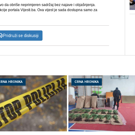
avo da obriše neprimjeren sadržaj bez najave i objašnjenja.
kcije portala Vijesti.ba. Ova vijest je sada dostupna samo za
Pridruži se diskusiji
CRNA HRONIKA
CRNA HRONIKA