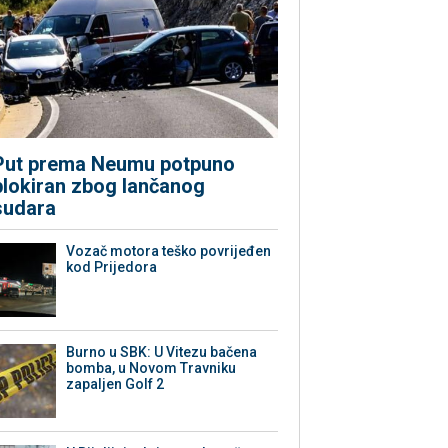
Put prema Neumu potpuno
blokiran zbog lančanog
sudara
Vozač motora teško povrijeđen
kod Prijedora
Burno u SBK: U Vitezu bačena
bomba, u Novom Travniku
zapaljen Golf 2