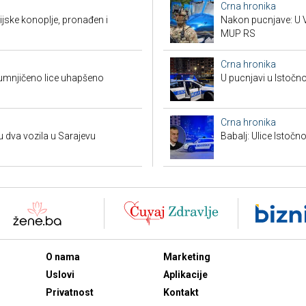
Crna hronika
ndijske konoplje, pronađen i
Nakon pucnjave: U V
MUP RS
Crna hronika
umnjičeno lice uhapšeno
U pucnjavi u Istočn
Crna hronika
u dva vozila u Sarajevu
Babalj: Ulice Istoč
O nama
Marketing
Uslovi
Aplikacije
Privatnost
Kontakt