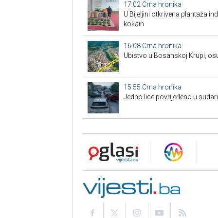
17:02
Crna hronika
​U Bijeljini otkrivena plantaža i
kokain
16:08
Crna hronika
Ubistvo u Bosanskoj Krupi, os
15:55
Crna hronika
Јedno lice povrijeđeno u sudar