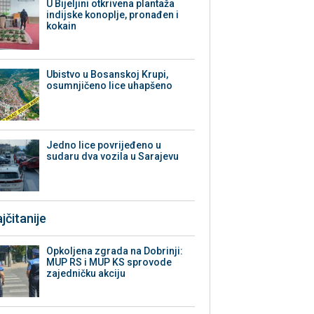
​U Bijeljini otkrivena plantaža
indijske konoplje, pronađen i
kokain
Ubistvo u Bosanskoj Krupi,
osumnjičeno lice uhapšeno
Јedno lice povrijeđeno u
sudaru dva vozila u Sarajevu
jčitanije
Opkoljena zgrada na Dobrinji:
MUP RS i MUP KS sprovode
zajedničku akciju