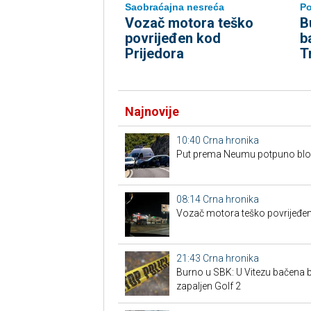
Saobraćajna nesreća
Po
Vozač motora teško
B
povrijeđen kod
b
Prijedora
T
Najnovije
10:40
Crna hronika
Put prema Neumu potpuno blo
08:14
Crna hronika
Vozač motora teško povrijeđen
21:43
Crna hronika
Burno u SBK: U Vitezu bačena
zapaljen Golf 2