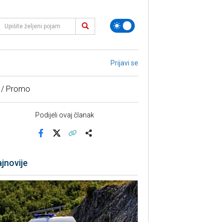
Prijavi se
 / Promo
Podijeli ovaj članak
Facebook
X
Kopiraj link
Više
jnovije