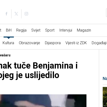
t
BiH
Regija
Svijet
Sport
Intervjui
Magazin
Kultura
Obrazovanje
Dijaspora
Vijesti iz ZDK
Događaji
 vašaru
mak tuče Benjamina i
jeg je uslijedilo
Na