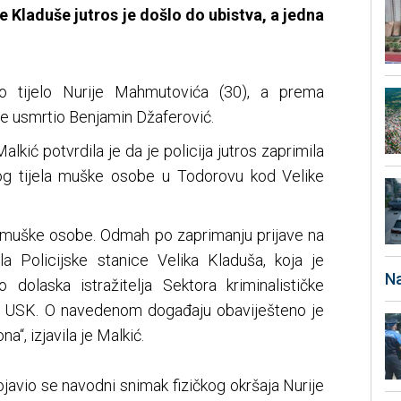
 Kladuše jutros je došlo do ubistva, a jedna
tno tijelo Nurije Mahmutovića (30), a prema
 je usmrtio Benjamin Džaferović.
ić potvrdila je da je policija jutros zaprimila
nog tijela muške osobe u Todorovu kod Velike
o muške osobe. Odmah po zaprimanju prijave na
a Policijske stanice Velika Kladuša, koja je
Na
dolaska istražitelja Sektora kriminalističke
-a USK. O navedenom događaju obaviješteno je
“, izjavila je Malkić.
javio se navodni snimak fizičkog okršaja Nurije