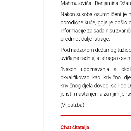
Mahmutovića i Benjamina Džafero
Nakon sukoba osumnjičeni je
porodične kuće, gdje je došlo
informacije za sada nisu zvanič
predmet dalje istrage.
Pod nadzorom dežurnog tužioca T
uviđajne radnje, a istraga o svi
“Nakon upoznavanja s okoln
okvalifikovao kao krivično d
krivičnog djela dovodi se lice D
je isti i nastanjen, a za njim je 
(Vijesti.ba)
Chat čitatelja