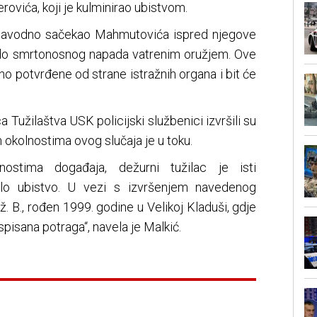
vića, koji je kulminirao ubistvom.
 navodno sačekao Mahmutovića ispred njegove
 do smrtonosnog napada vatrenim oružjem. Ove
no potvrđene od strane istražnih organa i bit će
užilaštva USK policijski službenici izvršili su
m okolnostima ovog slučaja je u toku.
ostima događaja, dežurni tužilac je isti
jelo ubistvo. U vezi s izvršenjem navedenog
ž. B., rođen 1999. godine u Velikoj Kladuši, gdje
raspisana potraga“, navela je Malkić.