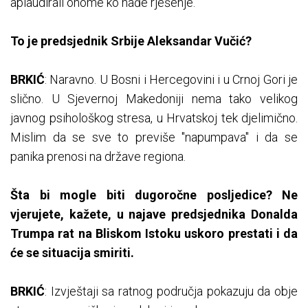
aplaudirali onome ko nađe rješenje.
To je predsjednik Srbije Aleksandar Vučić?
BRKIĆ
: Naravno. U Bosni i Hercegovini i u Crnoj Gori je
slično. U Sjevernoj Makedoniji nema tako velikog
javnog psihološkog stresa, u Hrvatskoj tek djelimično.
Mislim da se sve to previše "napumpava" i da se
panika prenosi na države regiona.
Šta bi mogle biti dugoročne posljedice? Ne
vjerujete, kažete, u najave predsjednika Donalda
Trumpa rat na Bliskom Istoku uskoro prestati i da
će se situacija smiriti.
BRKIĆ
: Izvještaji sa ratnog područja pokazuju da obje