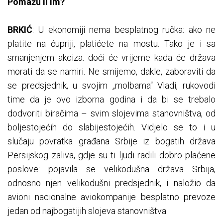
Pomažu li im?
BRKIĆ
: U ekonomiji nema besplatnog ručka: ako ne
platite na ćupriji, platićete na mostu. Tako je i sa
smanjenjem akciza: doći će vrijeme kada će država
morati da se namiri. Ne smijemo, dakle, zaboraviti da
se predsjednik, u svojim „molbama“ Vladi, rukovodi
time da je ovo izborna godina i da bi se trebalo
dodvoriti biračima – svim slojevima stanovništva, od
boljestojećih do slabijestojećih. Vidjelo se to i u
slučaju povratka građana Srbije iz bogatih država
Persijskog zaliva, gdje su ti ljudi radili dobro plaćene
poslove: pojavila se velikodušna država Srbija,
odnosno njen velikodušni predsjednik, i naložio da
avioni nacionalne aviokompanije besplatno prevoze
jedan od najbogatijih slojeva stanovništva.