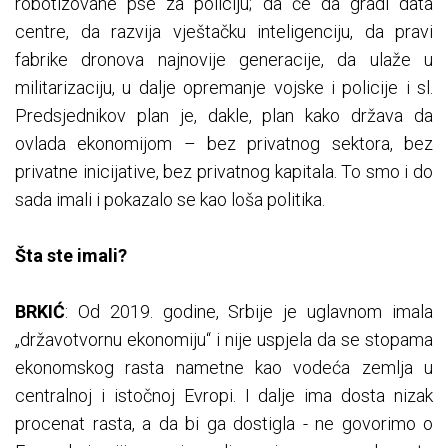
robotizovane pse za policiju; da će da gradi data
centre, da razvija vještačku inteligenciju, da pravi
fabrike dronova najnovije generacije, da ulaže u
militarizaciju, u dalje opremanje vojske i policije i sl.
Predsjednikov plan je, dakle, plan kako država da
ovlada ekonomijom – bez privatnog sektora, bez
privatne inicijative, bez privatnog kapitala. To smo i do
sada imali i pokazalo se kao loša politika.
Šta ste imali?
BRKIĆ
: Od 2019. godine, Srbije je uglavnom imala
„državotvornu ekonomiju“ i nije uspjela da se stopama
ekonomskog rasta nametne kao vodeća zemlja u
centralnoj i istočnoj Evropi. I dalje ima dosta nizak
procenat rasta, a da bi ga dostigla - ne govorimo o