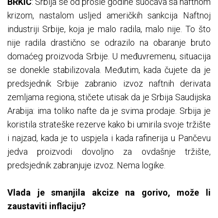
BRKIĆ
: Srbija se od prošle godine suočava sa naftnom
krizom, nastalom usljed američkih sankcija Naftnoj
industriji Srbije, koja je malo radila, malo nije. To što
nije radila drastično se odrazilo na obaranje bruto
domaćeg proizvoda Srbije. U međuvremenu, situacija
se donekle stabilizovala. Međutim, kada čujete da je
predsjednik Srbije zabranio izvoz naftnih derivata
zemljama regiona, stičete utisak da je Srbija Saudijska
Arabija: ima toliko nafte da je svima prodaje. Srbija je
koristila strateške rezerve kako bi umirila svoje tržište
i najzad, kada je to uspjela i kada rafinerija u Pančevu
jedva proizvodi dovoljno za ovdašnje tržište,
predsjednik zabranjuje izvoz. Nema logike.
Vlada je smanjila akcize na gorivo, može li
zaustaviti inflaciju?