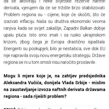
da se aktiviraju i neke svjetske rezerve naftnih
derivata, vjerujem da će se tržište brzo stabilizovati.
Problem regiona su - cijene, koje će skočiti, što će
izazvati inflaciju. Naša su društva ekonomski veoma
ranjiva: kada se svijet zakašlje, Zapadni Balkan dobije
upalu pluća. Isto smo imali i sa rusko ukrajinskom
krizom, zbog čega je Evropa drastično ispaštala.
Energenti su poskupjeli, bilo je nestašica, sve dok EU
nije napravila svoju novu energetsku strategiju. Države
regiona se ni u tom smisli nisu naročito proslavile.
Mogu li mjere koje je, na zahtjev predsjednika
Aleksandra Vučića, donijela Vlada Srbije - mislim
na zaustavljanje izvoza naftnih derivata državama
regiona - sada riješiti problem?