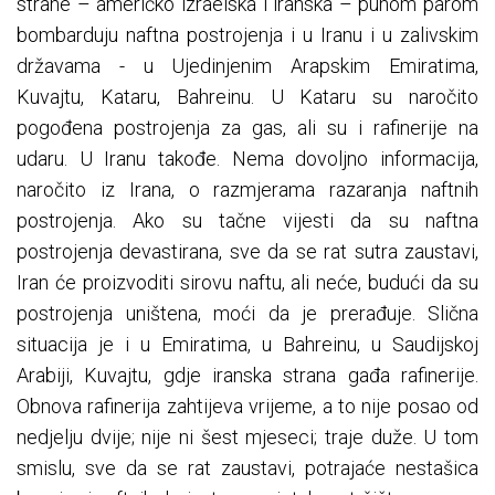
strane – američko izraelska i iranska – punom parom
bombarduju naftna postrojenja i u Iranu i u zalivskim
državama - u Ujedinjenim Arapskim Emiratima,
Kuvajtu, Kataru, Bahreinu. U Kataru su naročito
pogođena postrojenja za gas, ali su i rafinerije na
udaru. U Iranu takođe. Nema dovoljno informacija,
naročito iz Irana, o razmjerama razaranja naftnih
postrojenja. Ako su tačne vijesti da su naftna
postrojenja devastirana, sve da se rat sutra zaustavi,
Iran će proizvoditi sirovu naftu, ali neće, budući da su
postrojenja uništena, moći da je prerađuje. Slična
situacija je i u Emiratima, u Bahreinu, u Saudijskoj
Arabiji, Kuvajtu, gdje iranska strana gađa rafinerije.
Obnova rafinerija zahtijeva vrijeme, a to nije posao od
nedjelju dvije; nije ni šest mjeseci; traje duže. U tom
smislu, sve da se rat zaustavi, potrajaće nestašica