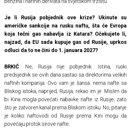
benzina i naftnih derivata na svjetskom tržištu.
Je li Rusija pobjednik ove krize? Ukinute su
američke sankcije na rusku naftu, šta će Evropa
koja tečni gas nabavlja iz Katara? Očekujete li,
najzad, da EU sada kupuje gas od Rusije, uprkos
odluci da to ne čini do 1. januara 2027?
BRKIĆ
: Ne, Rusija nije pobjednik. Istina, ruski
predsjednik se ovih dana sastao sa direktorima velikih
naftnih kompanija. Ovo vam je šansa: nema nafte sa
Bliskog istoka, naprijed, Rusija, rekao im je. Mislim da
bi Kina mogla povećati nabavke nafte iz Rusije, zato
što je zatvoren kanal prema Bliskom istoku. No, pitanje
je koliko naftovodi od Rusije prema Kini mogu da
povećaju protok sirove nafte.