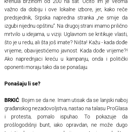
krenula brzinom od 200 na sat. Očito im je veoma
važno da dobiju i ove lokalne izbore, jer, kako reče
predsjednik, Srpska napredna stranka „ne smije da
izgubi nijednu opštinu“. Na drugoj strani imamo prilično
mrtvilo u idejama, u viziji. Uglavnom se kritikuje vlasti,
što je u redu, ali šta još imate? Ništa! Kažu - kada dođe
vrijeme, obavijestićemo javnost. Kada dođe vrijeme?!
Ako naprednjaci kreću u kampanju, onda i politički
oponenti moraju tako da se ponašaju.
Ponašaju li se?
BRKIĆ
: Bojim se da ne. Imam utisak da se lanjski naboj
građanskog nezadovoljstva, nastao na talasu ProGlasa
i protesta, pomalo ispuhao. To pokazuje da
prošlogodišnji bunt, iako opravdan, ne može dugo