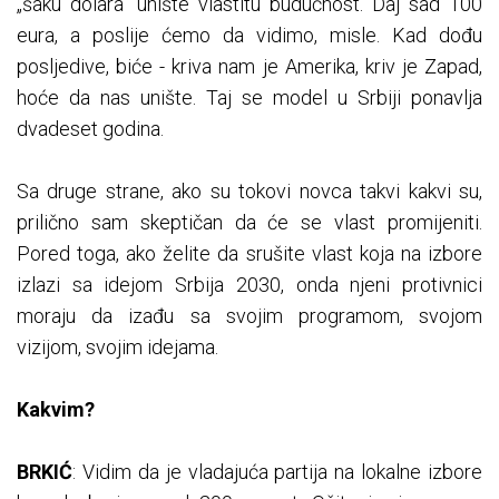
„šaku dolara“ unište vlastitu budućnost. Daj sad 100
eura, a poslije ćemo da vidimo, misle. Kad dođu
posljedive, biće - kriva nam je Amerika, kriv je Zapad,
hoće da nas unište. Taj se model u Srbiji ponavlja
dvadeset godina.
Sa druge strane, ako su tokovi novca takvi kakvi su,
prilično sam skeptičan da će se vlast promijeniti.
Pored toga, ako želite da srušite vlast koja na izbore
izlazi sa idejom Srbija 2030, onda njeni protivnici
moraju da izađu sa svojim programom, svojom
vizijom, svojim idejama.
Kakvim?
BRKIĆ
: Vidim da je vladajuća partija na lokalne izbore