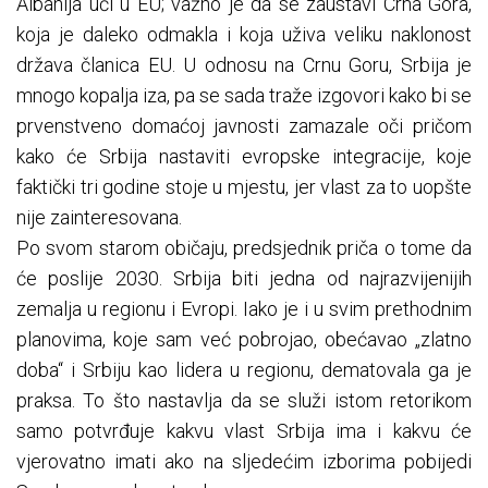
Albanija ući u EU; važno je da se zaustavi Crna Gora,
koja je daleko odmakla i koja uživa veliku naklonost
država članica EU. U odnosu na Crnu Goru, Srbija je
mnogo kopalja iza, pa se sada traže izgovori kako bi se
prvenstveno domaćoj javnosti zamazale oči pričom
kako će Srbija nastaviti evropske integracije, koje
faktički tri godine stoje u mjestu, jer vlast za to uopšte
nije zainteresovana.
Po svom starom običaju, predsjednik priča o tome da
će poslije 2030. Srbija biti jedna od najrazvijenijih
zemalja u regionu i Evropi. Iako je i u svim prethodnim
planovima, koje sam već pobrojao, obećavao „zlatno
doba“ i Srbiju kao lidera u regionu, dematovala ga je
praksa. To što nastavlja da se služi istom retorikom
samo potvrđuje kakvu vlast Srbija ima i kakvu će
vjerovatno imati ako na sljedećim izborima pobijedi