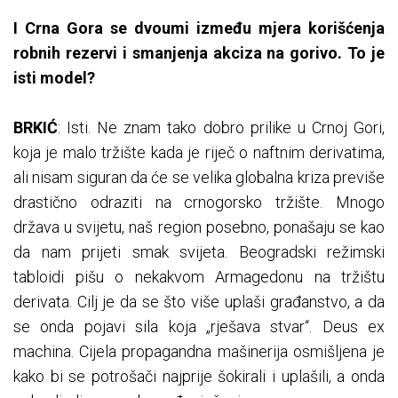
I Crna Gora se dvoumi između mjera korišćenja
robnih rezervi i smanjenja akciza na gorivo. To je
isti model?
BRKIĆ
: Isti. Ne znam tako dobro prilike u Crnoj Gori,
koja je malo tržište kada je riječ o naftnim derivatima,
ali nisam siguran da će se velika globalna kriza previše
drastično odraziti na crnogorsko tržište. Mnogo
država u svijetu, naš region posebno, ponašaju se kao
da nam prijeti smak svijeta. Beogradski režimski
tabloidi pišu o nekakvom Armagedonu na tržištu
derivata. Cilj je da se što više uplaši građanstvo, a da
se onda pojavi sila koja „rješava stvar“. Deus ex
machina. Cijela propagandna mašinerija osmišljena je
kako bi se potrošači najprije šokirali i uplašili, a onda