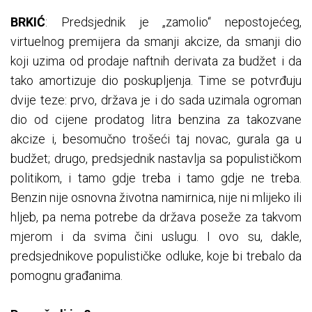
BRKIĆ
: Predsjednik je „zamolio“ nepostojećeg,
virtuelnog premijera da smanji akcize, da smanji dio
koji uzima od prodaje naftnih derivata za budžet i da
tako amortizuje dio poskupljenja. Time se potvrđuju
dvije teze: prvo, država je i do sada uzimala ogroman
dio od cijene prodatog litra benzina za takozvane
akcize i, besomučno trošeći taj novac, gurala ga u
budžet; drugo, predsjednik nastavlja sa populističkom
politikom, i tamo gdje treba i tamo gdje ne treba.
Benzin nije osnovna životna namirnica, nije ni mlijeko ili
hljeb, pa nema potrebe da država poseže za takvom
mjerom i da svima čini uslugu. I ovo su, dakle,
predsjednikove populističke odluke, koje bi trebalo da
pomognu građanima.