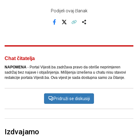
Podijeli ovaj članak
Facebook
X
Kopiraj link
Više
Chat čitatelja
NAPOMENA
- Portal Vijesti.ba zadržava pravo da obriše neprimjeren
sadržaj bez najave i objašnjenja. Mišljenja iznešena u chatu nisu stavovi
redakcije portala Vijesti.ba. Ova vijest je sada dostupna samo za čitanje.
Pridruži se diskusiji
Izdvajamo