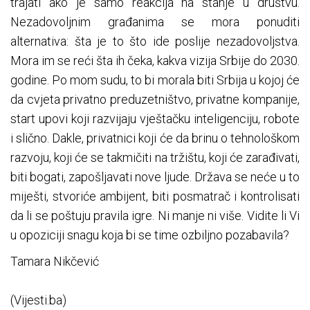
trajati ako je samo reakcija na stanje u društvu.
Nezadovoljnim građanima se mora ponuditi
alternativa: šta je to što ide poslije nezadovoljstva.
Mora im se reći šta ih čeka, kakva vizija Srbije do 2030.
godine. Po mom sudu, to bi morala biti Srbija u kojoj će
da cvjeta privatno preduzetništvo, privatne kompanije,
start upovi koji razvijaju vještačku inteligenciju, robote
i slično. Dakle, privatnici koji će da brinu o tehnološkom
razvoju, koji će se takmičiti na tržištu, koji će zarađivati,
biti bogati, zapošljavati nove ljude. Država se neće u to
miješti, stvoriće ambijent, biti posmatrač i kontrolisati
da li se poštuju pravila igre. Ni manje ni više. Vidite li Vi
u opoziciji snagu koja bi se time ozbiljno pozabavila?
Tamara Nikčević
(Vijesti.ba)