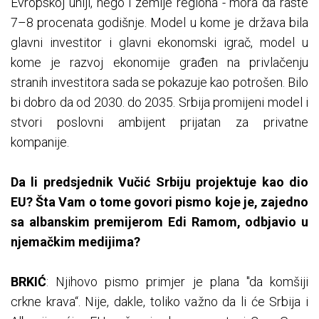
Evropskoj uniji, nego i zemlje regiona - mora da raste
7–8 procenata godišnje. Model u kome je država bila
glavni investitor i glavni ekonomski igrač, model u
kome je razvoj ekonomije građen na privlačenju
stranih investitora sada se pokazuje kao potrošen. Bilo
bi dobro da od 2030. do 2035. Srbija promijeni model i
stvori poslovni ambijent prijatan za privatne
kompanije.
Da li predsjednik Vučić Srbiju projektuje kao dio
EU? Šta Vam o tome govori pismo koje je, zajedno
sa albanskim premijerom Edi Ramom, odbjavio u
njemačkim medijima?
BRKIĆ
: Njihovo pismo primjer je plana "da komšiji
crkne krava“. Nije, dakle, toliko važno da li će Srbija i