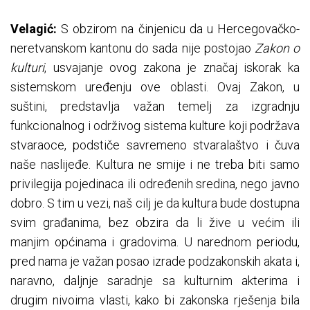
Velagić:
S obzirom na činjenicu da u Hercegovačko-
neretvanskom kantonu do sada nije postojao
Zakon o
kulturi
, usvajanje ovog zakona je značaj iskorak ka
sistemskom uređenju ove oblasti. Ovaj Zakon, u
suštini, predstavlja važan temelj za izgradnju
funkcionalnog i održivog sistema kulture koji podržava
stvaraoce, podstiče savremeno stvaralaštvo i čuva
naše naslijeđe. Kultura ne smije i ne treba biti samo
privilegija pojedinaca ili određenih sredina, nego javno
dobro. S tim u vezi, naš cilj je da kultura bude dostupna
svim građanima, bez obzira da li žive u većim ili
manjim općinama i gradovima. U narednom periodu,
pred nama je važan posao izrade podzakonskih akata i,
naravno, daljnje saradnje sa kulturnim akterima i
drugim nivoima vlasti, kako bi zakonska rješenja bila