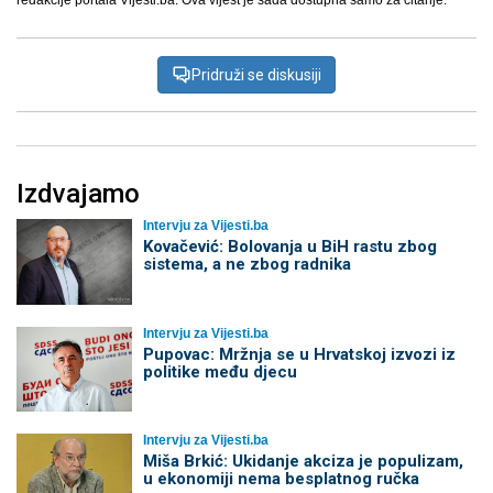
redakcije portala Vijesti.ba. Ova vijest je sada dostupna samo za čitanje.
Pridruži se diskusiji
Izdvajamo
Intervju za Vijesti.ba
Kovačević: Bolovanja u BiH rastu zbog
sistema, a ne zbog radnika
Intervju za Vijesti.ba
Pupovac: Mržnja se u Hrvatskoj izvozi iz
politike među djecu
Intervju za Vijesti.ba
Miša Brkić: Ukidanje akciza je populizam,
u ekonomiji nema besplatnog ručka