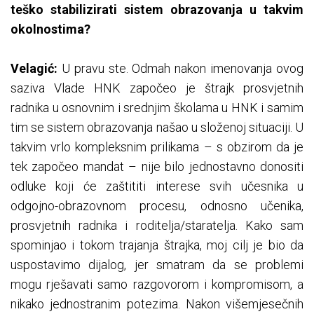
teško stabilizirati sistem obrazovanja u takvim
okolnostima?
Velagić:
U pravu ste. Odmah nakon imenovanja ovog
saziva Vlade HNK započeo je štrajk prosvjetnih
radnika u osnovnim i srednjim školama u HNK i samim
tim se sistem obrazovanja našao u složenoj situaciji. U
takvim vrlo kompleksnim prilikama – s obzirom da je
tek započeo mandat – nije bilo jednostavno donositi
odluke koji će zaštititi interese svih učesnika u
odgojno-obrazovnom procesu, odnosno učenika,
prosvjetnih radnika i roditelja/staratelja. Kako sam
spominjao i tokom trajanja štrajka, moj cilj je bio da
uspostavimo dijalog, jer smatram da se problemi
mogu rješavati samo razgovorom i kompromisom, a
nikako jednostranim potezima. Nakon višemjesečnih