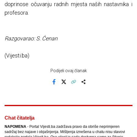
doprinose očuvanju radnih mjesta naših nastavnika i
profesora.
Razgovarao: S. Ćenan
(Vijesti.ba)
Podijeli ovaj članak
Facebook
X
Kopiraj link
Više
Chat čitatelja
NAPOMENA
- Portal Vijesti.ba zadržava pravo da obriše neprimjeren
sadržaj bez najave i objašnjenja. Mišljenja iznešena u chatu nisu stavovi