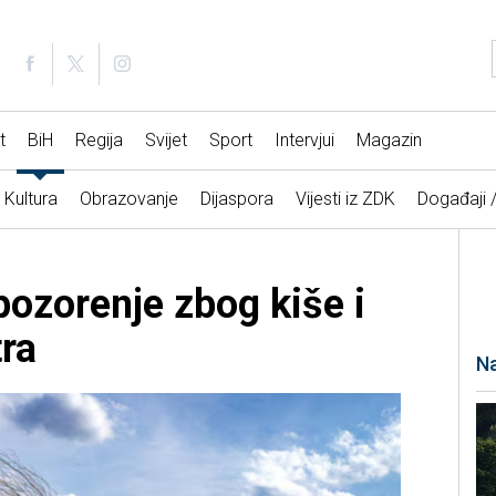
t
BiH
Regija
Svijet
Sport
Intervjui
Magazin
Kultura
Obrazovanje
Dijaspora
Vijesti iz ZDK
Događaji 
ozorenje zbog kiše i
tra
Na