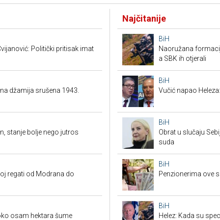
Najčitanije
BiH
ijanović: Politički pritisak imat
Naoružana formacija
a SBK ih otjerali
BiH
ena džamija srušena 1943.
Vučić napao Heleza:
BiH
n, stanje bolje nego jutros
Obrat u slučaju Seb
suda
BiH
koj regati od Modrana do
Penzionerima ove s
BiH
 oko osam hektara šume
Helez: Kada su specij