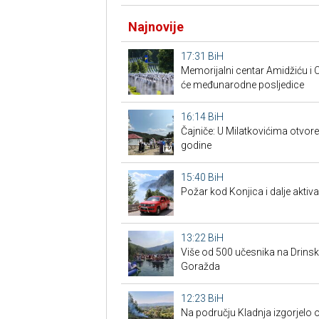
Najnovije
17:31
BiH
Memorijalni centar Amidžiću i Cv
će međunarodne posljedice
16:14
BiH
Čajniče: U Milatkovićima otvor
godine
15:40
BiH
Požar kod Konjica i dalje aktiva
13:22
BiH
Više od 500 učesnika na Drins
Goražda
12:23
BiH
Na području Kladnja izgorjelo