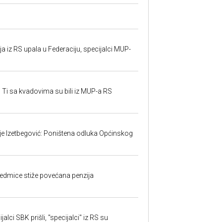
 iz RS upala u Federaciju, specijalci MUP-
 Ti sa kvadovima su bili iz MUP-a RS
ije Izetbegović: Poništena odluka Općinskog
edmice stiže povećana penzija
alci SBK prišli, "specijalci" iz RS su