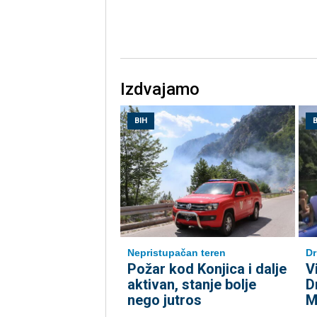
Izdvajamo
BIH
B
Nepristupačan teren
Dr
Požar kod Konjica i dalje
V
aktivan, stanje bolje
D
nego jutros
M