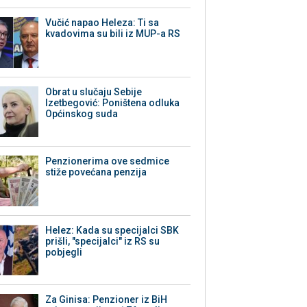
Vučić napao Heleza: Ti sa
kvadovima su bili iz MUP-a RS
Obrat u slučaju Sebije
Izetbegović: Poništena odluka
Općinskog suda
Penzionerima ove sedmice
stiže povećana penzija
Helez: Kada su specijalci SBK
prišli, "specijalci" iz RS su
pobjegli
Za Ginisa: Penzioner iz BiH