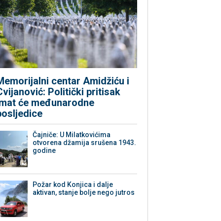
Memorijalni centar Amidžiću i
Cvijanović: Politički pritisak
imat će međunarodne
posljedice
Čajniče: U Milatkovićima
otvorena džamija srušena 1943.
godine
Požar kod Konjica i dalje
aktivan, stanje bolje nego jutros