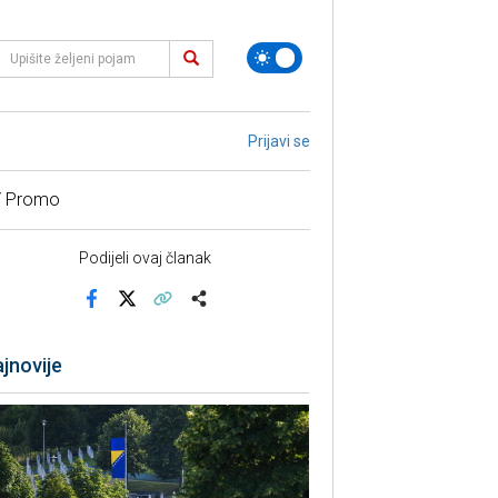
Prijavi se
/ Promo
Podijeli ovaj članak
Facebook
X
Kopiraj link
Više
jnovije