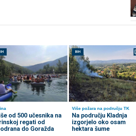
IH
BIH
ina
Više požara na području TK
iše od 500 učesnika na
Na području Kladnja
rinskoj regati od
izgorjelo oko osam
odrana do Goražda
hektara šume