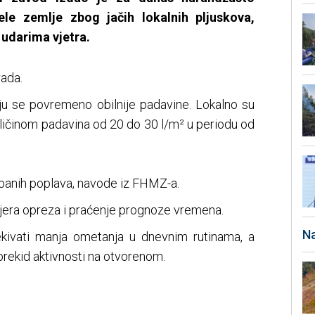
ele zemlje zbog jačih lokalnih pljuskova,
 udarima vjetra.
ada.
u se povremeno obilnije padavine. Lokalno su
oličinom padavina od 20 do 30 l/m² u periodu od
banih poplava, navode iz FHMZ-a.
era opreza i praćenje prognoze vremena.
Na
kivati manja ometanja u dnevnim rutinama, a
 prekid aktivnosti na otvorenom.