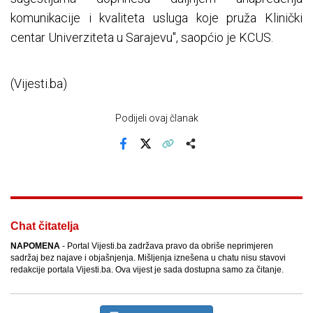
komunikacije i kvaliteta usluga koje pruža Klinički
centar Univerziteta u Sarajevu", saopćio je KCUS.
(Vijesti.ba)
Podijeli ovaj članak
Facebook
X
Kopiraj link
Više
Chat čitatelja
NAPOMENA
- Portal Vijesti.ba zadržava pravo da obriše neprimjeren
sadržaj bez najave i objašnjenja. Mišljenja iznešena u chatu nisu stavovi
redakcije portala Vijesti.ba. Ova vijest je sada dostupna samo za čitanje.