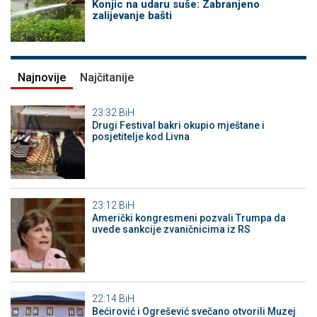
Konjic na udaru suše: Zabranjeno
zalijevanje bašti
Najnovije
Najčitanije
23:32
BiH
Drugi Festival bakri okupio mještane i
posjetitelje kod Livna
23:12
BiH
Američki kongresmeni pozvali Trumpa da
uvede sankcije zvaničnicima iz RS
22:14
BiH
Bećirović i Ogrešević svečano otvorili Muzej