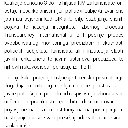
koalicije odnosno 3 do 15 hiljada KM za kandidate, oni
ostaju nesankcionisani jer politički subjekti zvanično
još nisu ovjereni kod CIK-a. U cilju suzbijanja sličnih
pojava te jačanja integriteta izbornog procesa,
Transparency International u BiH počinje proces
sveobuhvatnog monitoringa predizbornih aktivnosti
političkih subjekata, kandidata ali i institucija vlasti,
javnih funkcionera te javnih ustanova, preduzeća te
njihovih rukovodioca - poručuju iz TI BiH.
Dodaju kako praćenje uključuje terensko posmatranje
događaja, monitoring medija i online prostora ali i
javne potrošnje u periodu od raspisivanja izbora a sve
uočene nepravilnosti će biti dokumentovane i
prijavljene nadležnim institucijama na postupanje, u
nastojanju da se svaki prekršaj adekvatno adresira i
sankcioniše.