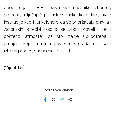
Zbog toga TI BiH poziva sve učesnike izbornog
procesa, uključujući političke stranke, kandidate, javne
institucije kao i funkcionere da se pridržavaju pravila i
zakonskih odredbi kako bi se izbori proveli u fer i
poštenoj atmosferi sa što manje zloupotreba i
primjera koji umanjuju povjerenje građana u sam
izborni proces, saopćeno je iz TI BiH.
(Vijesti.ba)
Podijeli ovaj članak
Facebook
X
Kopiraj link
Više