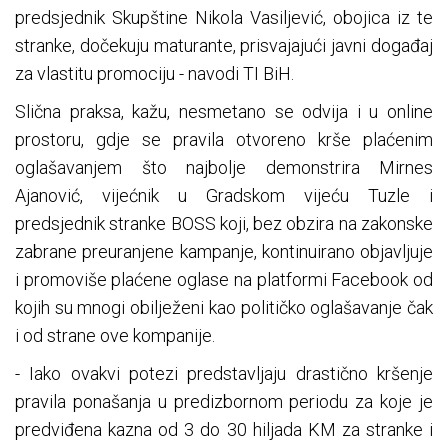
predsjednik Skupštine Nikola Vasiljević, obojica iz te
stranke, dočekuju maturante, prisvajajući javni događaj
za vlastitu promociju - navodi TI BiH.
Slična praksa, kažu, nesmetano se odvija i u online
prostoru, gdje se pravila otvoreno krše plaćenim
oglašavanjem što najbolje demonstrira Mirnes
Ajanović, vijećnik u Gradskom vijeću Tuzle i
predsjednik stranke BOSS koji, bez obzira na zakonske
zabrane preuranjene kampanje, kontinuirano objavljuje
i promoviše plaćene oglase na platformi Facebook od
kojih su mnogi obilježeni kao političko oglašavanje čak
i od strane ove kompanije.
- Iako ovakvi potezi predstavljaju drastično kršenje
pravila ponašanja u predizbornom periodu za koje je
predviđena kazna od 3 do 30 hiljada KM za stranke i