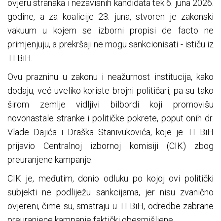
ovjeru stranaka i nezavisnih kandidata tek 6. juna 2026.
godine, a za koalicije 23. juna, stvoren je zakonski
vakuum u kojem se izborni propisi de facto ne
primjenjuju, a prekršaji ne mogu sankcionisati - ističu iz
TI BiH.
Ovu prazninu u zakonu i neažurnost institucija, kako
dodaju, već uveliko koriste brojni političari, pa su tako
širom zemlje vidljivi bilbordi koji promovišu
novonastale stranke i političke pokrete, poput onih dr.
Vlade Đajića i Draška Stanivukovića, koje je TI BiH
prijavio Centralnoj izbornoj komisiji (CIK) zbog
preuranjene kampanje.
CIK je, međutim, donio odluku po kojoj ovi politički
subjekti ne podliježu sankcijama, jer nisu zvanično
ovjereni, čime su, smatraju u TI BiH, odredbe zabrane
preuranjene kampanje faktički obesmišljene.