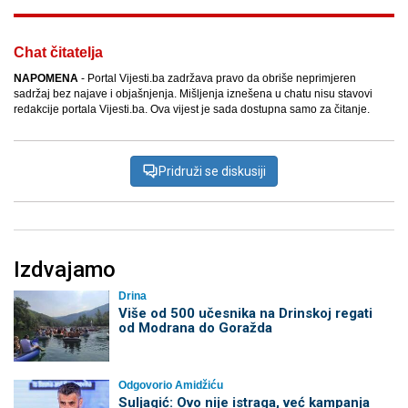
Chat čitatelja
NAPOMENA
- Portal Vijesti.ba zadržava pravo da obriše neprimjeren
sadržaj bez najave i objašnjenja. Mišljenja iznešena u chatu nisu stavovi
redakcije portala Vijesti.ba. Ova vijest je sada dostupna samo za čitanje.
Pridruži se diskusiji
Izdvajamo
Drina
Više od 500 učesnika na Drinskoj regati
od Modrana do Goražda
Odgovorio Amidžiću
Suljagić: Ovo nije istraga, već kampanja