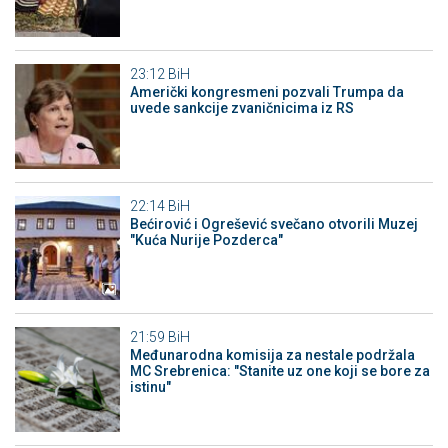
23:12
BiH
Američki kongresmeni pozvali Trumpa da
uvede sankcije zvaničnicima iz RS
22:14
BiH
Bećirović i Ogrešević svečano otvorili Muzej
"Kuća Nurije Pozderca"
21:59
BiH
Međunarodna komisija za nestale podržala
MC Srebrenica: "Stanite uz one koji se bore za
istinu"