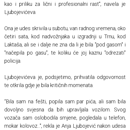
kao i priliku za lični i profesionalni rast", navela je
Ljubojevićeva.
Ona je udes skrivila u subotu, van radnog vremena, oko
četiri sata, kod nadvožnjaka u izgradnji u Trnu, kod
Laktaša, ali se i dalje ne zna da li je bila "pod gasom" i
"načepila po gasu", te koliku će joj kaznu "odrezati"
policija.
Ljubojevićeva je, podsjetimo, prihvatila odgovornost
te otkrila gdje je bila kritičnih momenata.
“Bila sam na fešti, popila sam par pića, ali sam bila
dovoljno svjesna da bih upravljala vozilom. Svog
vozača sam oslobodila smjene, pogledala u telefon,
mokar kolovoz...", rekla je Anja Ljubojević nakon udesa