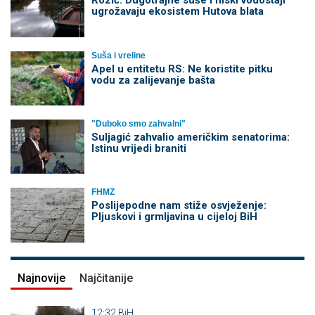
Rozić: Dugotrajne suše i niski vodostaji
ugrožavaju ekosistem Hutova blata
Suša i vreline
Apel u entitetu RS: Ne koristite pitku
vodu za zalijevanje bašta
"Duboko smo zahvalni"
Suljagić zahvalio američkim senatorima:
Istinu vrijedi braniti
FHMZ
Poslijepodne nam stiže osvježenje:
Pljuskovi i grmljavina u cijeloj BiH
Najnovije
Najčitanije
12:32
BiH