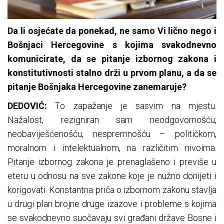
Da li osjećate da ponekad, ne samo Vi lično nego i
Bošnjaci Hercegovine s kojima svakodnevno
komunicirate, da se pitanje izbornog zakona i
konstitutivnosti stalno drži u prvom planu, a da se
pitanje Bošnjaka Hercegovine zanemaruje?
DEDOVIĆ:
To zapažanje je sasvim na mjestu.
Nažalost, rezigniran sam neodgovornošću,
neobaviješćenošću, nespremnošću – političkom,
moralnom i intelektualnom, na različitim nivoima.
Pitanje izbornog zakona je prenaglašeno i previše u
eteru u odnosu na sve zakone koje je nužno donijeti i
korigovati. Konstantna priča o izbornom zakonu stavlja
u drugi plan brojne druge izazove i probleme s kojima
se svakodnevno suočavaju svi građani države Bosne i