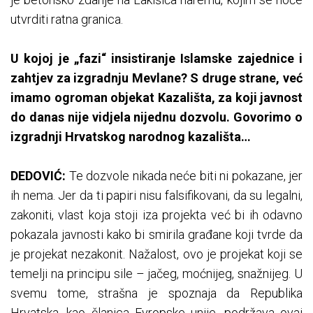
utvrditi ratna granica.
U kojoj je „fazi“ insistiranje Islamske zajednice i
zahtjev za izgradnju Mevlane? S druge strane, već
imamo ogroman objekat Kazališta, za koji javnost
do danas nije vidjela nijednu dozvolu. Govorimo o
izgradnji Hrvatskog narodnog kazališta…
DEDOVIĆ:
Te dozvole nikada neće biti ni pokazane, jer
ih nema. Jer da ti papiri nisu falsifikovani, da su legalni,
zakoniti, vlast koja stoji iza projekta već bi ih odavno
pokazala javnosti kako bi smirila građane koji tvrde da
je projekat nezakonit. Nažalost, ovo je projekat koji se
temelji na principu sile – jačeg, moćnijeg, snažnijeg. U
svemu tome, strašna je spoznaja da Republika
Hrvatska, kao članica Evropske unije, podržava ovaj