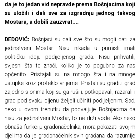
da je to jedan vid nepravde prema Bošnjacima koji
su uložili i dali sve za izgradnju jednog takvog
Mostara, a dobili zauzvrat....
DEDOVIĆ:
Bošnjaci su dali sve što su mogli dati za
jedinstveni Mostar. Nisu nikada u primisli imali
političku ideju podijeljenog grada. Nisu prihvatili,
svjesni šta to znači, koliko je to pogubno za nas
općenito. Pristajali su na mnogo šta i na mnoge
ustupke kroz proteklo vrijeme. Pristali su graditi grad
zajedno s onima koji su ga rušili, potkopavali, razarali i
grad pod svaku cijenu željeli učiniti podijeljenim. Sad,
neko u ovom trenutku da podvaljuje Bošnjacima da
nisu za jedinstveni Mostar, to ne drži vode. Ako neko
obnaša funkciju gradonačelnika, mora pokazati svojim
djelima da je gradonačelnik svih građana da razumije