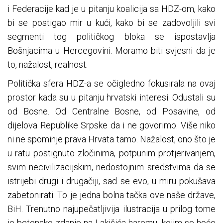
i Federacije kad je u pitanju koalicija sa HDZ-om, kako
bi se postigao mir u kući, kako bi se zadovoljili svi
segmenti tog političkog bloka se ispostavlja
Bošnjacima u Hercegovini. Moramo biti svjesni da je
to, nažalost, realnost.
Politička sfera HDZ-a se očigledno fokusirala na ovaj
prostor kada su u pitanju hrvatski interesi. Odustali su
od Bosne. Od Centralne Bosne, od Posavine, od
dijelova Republike Srpske da i ne govorimo. Više niko
ni ne spominje prava Hrvata tamo. Nažalost, ono što je
u ratu postignuto zločinima, potpunim protjerivanjem,
svim necivilizacijskim, nedostojnim sredstvima da se
istrijebi drugi i drugačiji, sad se evo, u miru pokušava
zabetonirati. To je jedna bolna tačka ove naše države,
BiH. Trenutno najupečatljivija ilustracija u prilog tome
je betonsko zdanje na Lakišića haremu, kojim se hoće