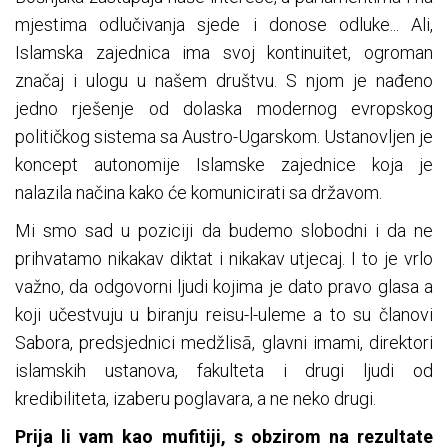
mjestima odlučivanja sjede i donose odluke... Ali,
Islamska zajednica ima svoj kontinuitet, ogroman
značaj i ulogu u našem društvu. S njom je nađeno
jedno rješenje od dolaska modernog evropskog
političkog sistema sa Austro-Ugarskom. Ustanovljen je
koncept autonomije Islamske zajednice koja je
nalazila načina kako će komunicirati sa državom.
Mi smo sad u poziciji da budemo slobodni i da ne
prihvatamo nikakav diktat i nikakav utjecaj. I to je vrlo
važno, da odgovorni ljudi kojima je dato pravo glasa a
koji učestvuju u biranju reisu-l-uleme a to su članovi
Sabora, predsjednici medžlisā, glavni imami, direktori
islamskih ustanova, fakulteta i drugi ljudi od
kredibiliteta, izaberu poglavara, a ne neko drugi.
Prija li vam kao mufitiji, s obzirom na rezultate