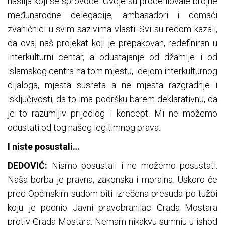
nasilja koji se sprovode. Ovdje su prodefilovale brojne
međunarodne delegacije, ambasadori i domaći
zvaničnici u svim sazivima vlasti. Svi su redom kazali,
da ovaj naš projekat koji je prepakovan, redefiniran u
Interkulturni centar, a odustajanje od džamije i od
islamskog centra na tom mjestu, idejom interkulturnog
dijaloga, mjesta susreta a ne mjesta razgradnje i
isključivosti, da to ima podršku barem deklarativnu, da
je to razumljiv prijedlog i koncept. Mi ne možemo
odustati od tog našeg legitimnog prava.
I niste posustali…
DEDOVIĆ:
Nismo posustali i ne možemo posustati.
Naša borba je pravna, zakonska i moralna. Uskoro će
pred Općinskim sudom biti izrečena presuda po tužbi
koju je podnio Javni pravobranilac Grada Mostara
protiv Grada Mostara. Nemam nikakvu sumnju u ishod