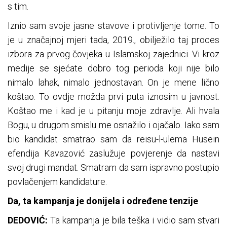
s tim.
Iznio sam svoje jasne stavove i protivljenje tome. To
je u značajnoj mjeri tada, 2019., obilježilo taj proces
izbora za prvog čovjeka u Islamskoj zajednici. Vi kroz
medije se sjećate dobro tog perioda koji nije bilo
nimalo lahak, nimalo jednostavan. On je mene lično
koštao. To ovdje možda prvi puta iznosim u javnost.
Koštao me i kad je u pitanju moje zdravlje. Ali hvala
Bogu, u drugom smislu me osnažilo i ojačalo. Iako sam
bio kandidat smatrao sam da reisu-l-ulema Husein
efendija Kavazović zaslužuje povjerenje da nastavi
svoj drugi mandat. Smatram da sam ispravno postupio
povlačenjem kandidature.
Da, ta kampanja je donijela i određene tenzije
DEDOVIĆ:
Ta kampanja je bila teška i vidio sam stvari