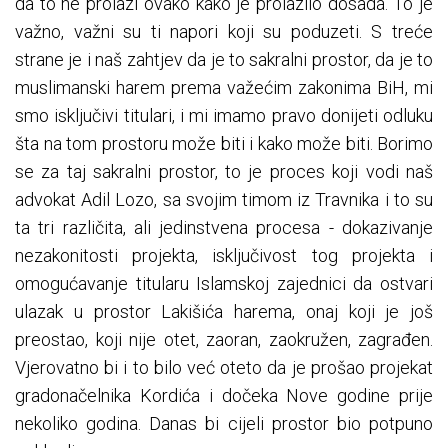
da to ne prolazi ovako kako je prolazilo dosada. To je
važno, važni su ti napori koji su poduzeti. S treće
strane je i naš zahtjev da je to sakralni prostor, da je to
muslimanski harem prema važećim zakonima BiH, mi
smo isključivi titulari, i mi imamo pravo donijeti odluku
šta na tom prostoru može biti i kako može biti. Borimo
se za taj sakralni prostor, to je proces koji vodi naš
advokat Adil Lozo, sa svojim timom iz Travnika i to su
ta tri različita, ali jedinstvena procesa - dokazivanje
nezakonitosti projekta, isključivost tog projekta i
omogućavanje titularu Islamskoj zajednici da ostvari
ulazak u prostor Lakišića harema, onaj koji je još
preostao, koji nije otet, zaoran, zaokružen, zagrađen.
Vjerovatno bi i to bilo već oteto da je prošao projekat
gradonačelnika Kordića i dočeka Nove godine prije
nekoliko godina. Danas bi cijeli prostor bio potpuno