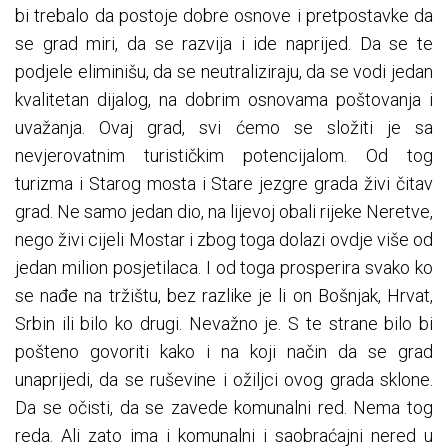
bi trebalo da postoje dobre osnove i pretpostavke da
se grad miri, da se razvija i ide naprijed. Da se te
podjele eliminišu, da se neutraliziraju, da se vodi jedan
kvalitetan dijalog, na dobrim osnovama poštovanja i
uvažanja. Ovaj grad, svi ćemo se složiti je sa
nevjerovatnim turističkim potencijalom. Od tog
turizma i Starog mosta i Stare jezgre grada živi čitav
grad. Ne samo jedan dio, na lijevoj obali rijeke Neretve,
nego živi cijeli Mostar i zbog toga dolazi ovdje više od
jedan milion posjetilaca. I od toga prosperira svako ko
se nađe na tržištu, bez razlike je li on Bošnjak, Hrvat,
Srbin ili bilo ko drugi. Nevažno je. S te strane bilo bi
pošteno govoriti kako i na koji način da se grad
unaprijedi, da se ruševine i ožiljci ovog grada sklone.
Da se očisti, da se zavede komunalni red. Nema tog
reda. Ali zato ima i komunalni i saobraćajni nered u