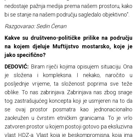
nedostaje pažnja medija prema našem prostoru, kako
bi se stanje na našem području sagledalo objektivno”.
Razgovarao: Sedin Ćenan
Kakve su društveno-političke prilike na području
na kojem djeluje Muftijstvo mostarsko, koje je
jako specifično?
DEDOVIĆ:
Biram riječi kojima opisujem situaciju. Ona
je složena i kompleksna. I nekako, naročito u
posljednje vrijeme, ta složenost poprima sve teže
oblike. To nas zabrinjava. Zabrinjava nas zbog snage
tog zastrašujućeg koncepta koji je usmjeren na to da
se ovaj prostor posmatra kao jednonacionalno
zaokružen u čvrstim etničkim granicama. To je vrlo
zatvoren prostor u kojem postoji gotovo pa eksluzivna
vlast HDZ-a. Vlast koja je beskompromisna, koja ima