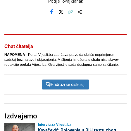
Podijeli ovaj članak
Facebook
X
Kopiraj link
Više
Chat čitatelja
NAPOMENA
- Portal Vijesti.ba zadržava pravo da obriše neprimjeren
sadržaj bez najave i objašnjenja. Mišljenja iznešena u chatu nisu stavovi
redakcije portala Vijesti.ba. Ova vijest je sada dostupna samo za čitanje.
Pridruži se diskusiji
Izdvajamo
Intervju za Vijesti.ba
Kovačević: Bolovanja u BiH rastu zbog