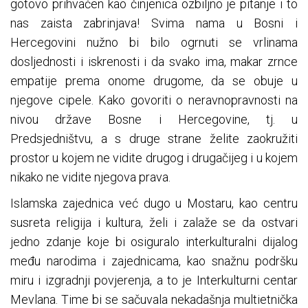
gotovo prihvaćen kao činjenica ozbiljno je pitanje i to
nas zaista zabrinjava! Svima nama u Bosni i
Hercegovini nužno bi bilo ogrnuti se vrlinama
dosljednosti i iskrenosti i da svako ima, makar zrnce
empatije prema onome drugome, da se obuje u
njegove cipele. Kako govoriti o neravnopravnosti na
nivou države Bosne i Hercegovine, tj. u
Predsjedništvu, a s druge strane želite zaokružiti
prostor u kojem ne vidite drugog i drugačijeg i u kojem
nikako ne vidite njegova prava.
Islamska zajednica već dugo u Mostaru, kao centru
susreta religija i kultura, želi i zalaže se da ostvari
jedno zdanje koje bi osiguralo interkulturalni dijalog
među narodima i zajednicama, kao snažnu podršku
miru i izgradnji povjerenja, a to je Interkulturni centar
Mevlana. Time bi se sačuvala nekadašnja multietnička