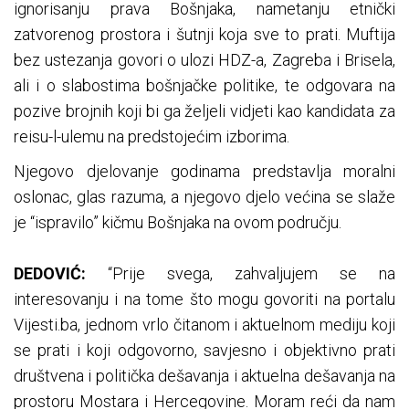
ignorisanju prava Bošnjaka, nametanju etnički
zatvorenog prostora i šutnji koja sve to prati. Muftija
bez ustezanja govori o ulozi HDZ-a, Zagreba i Brisela,
ali i o slabostima bošnjačke politike, te odgovara na
pozive brojnih koji bi ga željeli vidjeti kao kandidata za
reisu-l-ulemu na predstojećim izborima.
Njegovo djelovanje godinama predstavlja moralni
oslonac, glas razuma, a njegovo djelo većina se slaže
je “ispravilo” kičmu Bošnjaka na ovom području.
DEDOVIĆ:
“Prije svega, zahvaljujem se na
interesovanju i na tome što mogu govoriti na portalu
Vijesti.ba, jednom vrlo čitanom i aktuelnom mediju koji
se prati i koji odgovorno, savjesno i objektivno prati
društvena i politička dešavanja i aktuelna dešavanja na
prostoru Mostara i Hercegovine. Moram reći da nam