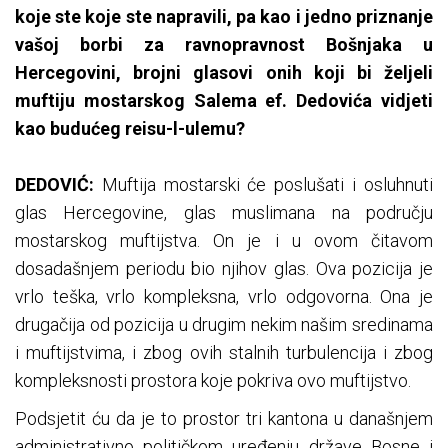
koje ste koje ste napravili, pa kao i jedno priznanje
vašoj borbi za ravnopravnost Bošnjaka u
Hercegovini, brojni glasovi onih koji bi željeli
muftiju mostarskog Salema ef. Dedovića vidjeti
kao budućeg reisu-l-ulemu?
DEDOVIĆ:
Muftija mostarski će poslušati i osluhnuti
glas Hercegovine, glas muslimana na području
mostarskog muftijstva. On je i u ovom čitavom
dosadašnjem periodu bio njihov glas. Ova pozicija je
vrlo teška, vrlo kompleksna, vrlo odgovorna. Ona je
drugačija od pozicija u drugim nekim našim sredinama
i muftijstvima, i zbog ovih stalnih turbulencija i zbog
kompleksnosti prostora koje pokriva ovo muftijstvo.
Podsjetit ću da je to prostor tri kantona u današnjem
administrativno političkom uređenju države Bosne i