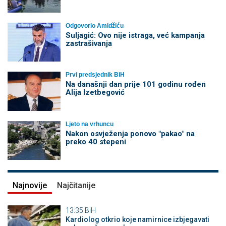
Odgovorio Amidžiću
Suljagić: Ovo nije istraga, već kampanja
zastrašivanja
Prvi predsjednik BiH
Na današnji dan prije 101 godinu rođen
Alija Izetbegović
Ljeto na vrhuncu
Nakon osvježenja ponovo "pakao" na
preko 40 stepeni
Najnovije
Najčitanije
13:35
BiH
Kardiolog otkrio koje namirnice izbjegavati