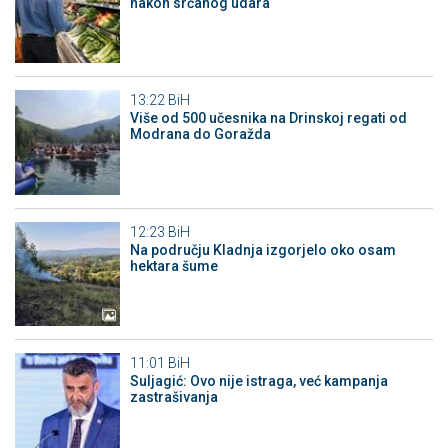
nakon srčanog udara
13:22
BiH
Više od 500 učesnika na Drinskoj regati od
Modrana do Goražda
12:23
BiH
Na području Kladnja izgorjelo oko osam
hektara šume
11:01
BiH
Suljagić: Ovo nije istraga, već kampanja
zastrašivanja